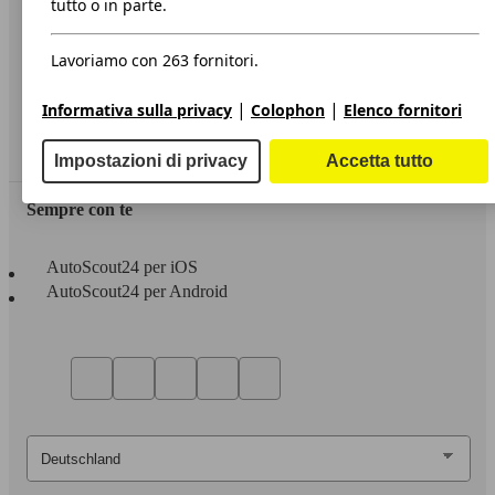
tutto o in parte.
Privacy
Lavoriamo con 263 fornitori.
Dichiarazione di Accessibilità
|
|
Informativa sulla privacy
Colophon
Elenco fornitori
Servizi
Area rivenditori
Impostazioni di privacy
Accetta tutto
Sempre con te
AutoScout24 per iOS
AutoScout24 per Android