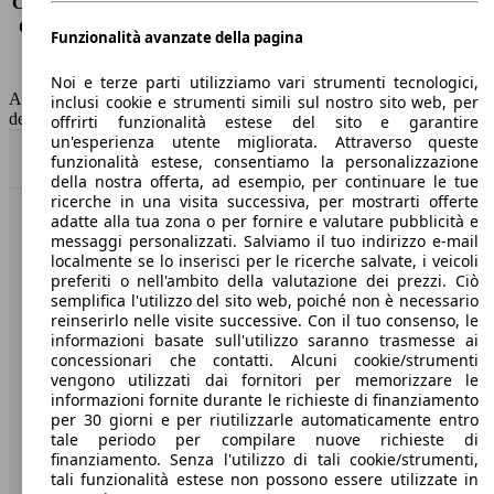
Consumo (extra-urbano)
4.9 l/100km
Consumo (combinato)*
5.7 l/100km
Funzionalità avanzate della pagina
Classe di emissione
Euro 6
Capacità del serbatoio
50 l
Noi e terze parti utilizziamo vari strumenti tecnologici,
AutoScout24 non si assume alcuna responsabilità per la correttezza
inclusi cookie e strumenti simili sul nostro sito web, per
dei dati.
offrirti funzionalità estese del sito e garantire
un'esperienza utente migliorata. Attraverso queste
Torna su
funzionalità estese, consentiamo la personalizzazione
della nostra offerta, ad esempio, per continuare le tue
ricerche in una visita successiva, per mostrarti offerte
adatte alla tua zona o per fornire e valutare pubblicità e
Benvenuti su AutoScout24, il mercato auto europeo.
messaggi personalizzati. Salviamo il tuo indirizzo e-mail
localmente se lo inserisci per le ricerche salvate, i veicoli
preferiti o nell'ambito della valutazione dei prezzi. Ciò
Società
semplifica l'utilizzo del sito web, poiché non è necessario
reinserirlo nelle visite successive. Con il tuo consenso, le
A proposito di AutoScout24
informazioni basate sull'utilizzo saranno trasmesse ai
concessionari che contatti. Alcuni cookie/strumenti
Stampa
vengono utilizzati dai fornitori per memorizzare le
informazioni fornite durante le richieste di finanziamento
Media
per 30 giorni e per riutilizzarle automaticamente entro
tale periodo per compilare nuove richieste di
Condizioni generali
finanziamento. Senza l'utilizzo di tali cookie/strumenti,
tali funzionalità estese non possono essere utilizzate in
Informazioni