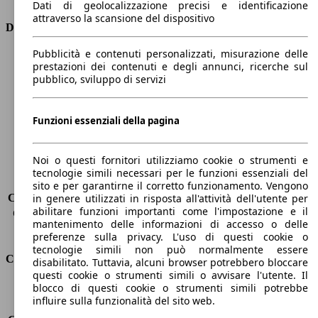
Dati di geolocalizzazione precisi e identificazione
attraverso la scansione del dispositivo
Dimensioni
Pubblicità e contenuti personalizzati, misurazione delle
Lunghezza
4600 mm
prestazioni dei contenuti e degli annunci, ricerche sul
Altezza
1490 mm
pubblico, sviluppo di servizi
Larghezza
1760 mm
Passo
2600 mm
Peso massimo
1850 kg
Funzioni essenziali della pagina
Carico massimo
570 kg
Porte
5
Noi o questi fornitori utilizziamo cookie o strumenti e
Sedili
5
tecnologie simili necessari per le funzioni essenziali del
Carico sul tetto
-
sito e per garantirne il corretto funzionamento. Vengono
Capacità di traino (senza freni)
-
in genere utilizzati in risposta all'attività dell'utente per
abilitare funzioni importanti come l'impostazione e il
Capacità di traino (con freni)
1300 kg
mantenimento delle informazioni di accesso o delle
Volume del bagagliaio
530 - 1658 l
preferenze sulla privacy. L'uso di questi cookie o
tecnologie simili non può normalmente essere
Consumi
disabilitato. Tuttavia, alcuni browser potrebbero bloccare
questi cookie o strumenti simili o avvisare l'utente. Il
blocco di questi cookie o strumenti simili potrebbe
Emissioni di CO2*
132 g/km (komb.)
influire sulla funzionalità del sito web.
Consumo (urbano)
7.2 l/100km