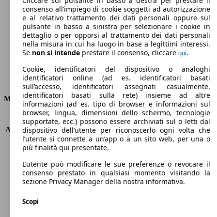
Cliccare sul pulsante in basso a destra per prestare il
consenso all’impiego di cookie soggetti ad autorizzazione
Emissioni di CO2 (combinato)*
e al relativo trattamento dei dati personali oppure sul
pulsante in basso a sinistra per selezionare i cookie in
dettaglio o per opporsi al trattamento dei dati personali
nella misura in cui ha luogo in base a legittimi interessi.
Se
non si intende
prestare il consenso, cliccare
.
qui
Ø 5.7 l/100km
Cookie, identificatori del dispositivo o analoghi
identificatori online (ad es. identificatori basati
Consumi
sull’accesso, identificatori assegnati casualmente,
identificatori basati sulla rete) insieme ad altre
Motore e Prestazioni
informazioni (ad es. tipo di browser e informazioni sul
browser, lingua, dimensioni dello schermo, tecnologie
KW (PS)
85 kW (116 PS)
supportate, ecc.) possono essere archiviati sul o letti dal
Accelerazione (0-100 km/h)
10.1s
dispositivo dell’utente per riconoscerlo ogni volta che
l’utente si connette a un’app o a un sito web, per una o
Velocità massima (km/h)
200 km/h
più finalità qui presentate.
Numero di marce
6
Coppia
185 nm
L’utente può modificare le sue preferenze o revocare il
Cilindrata
1197 ccm
consenso prestato in qualsiasi momento visitando la
sezione Privacy Manager della nostra informativa.
Carburante
Benzina
Cilindri
4
Scopi
Trasmissione
Manuale
Tipo di trazione
trazione anteriore