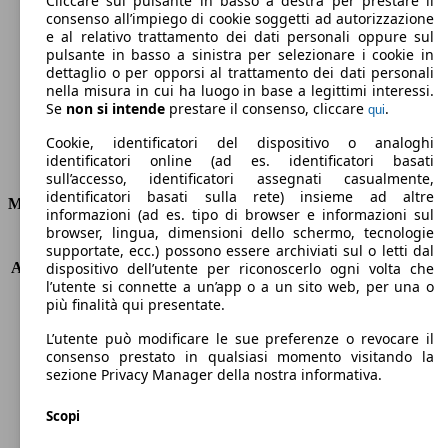
Cliccare sul pulsante in basso a destra per prestare il
consenso all’impiego di cookie soggetti ad autorizzazione
Emissioni di CO2 (combinato)*
e al relativo trattamento dei dati personali oppure sul
pulsante in basso a sinistra per selezionare i cookie in
dettaglio o per opporsi al trattamento dei dati personali
nella misura in cui ha luogo in base a legittimi interessi.
Se
non si intende
prestare il consenso, cliccare
.
qui
Ø 5.7 l/100km
Cookie, identificatori del dispositivo o analoghi
identificatori online (ad es. identificatori basati
Consumi
sull’accesso, identificatori assegnati casualmente,
identificatori basati sulla rete) insieme ad altre
Motore e Prestazioni
informazioni (ad es. tipo di browser e informazioni sul
browser, lingua, dimensioni dello schermo, tecnologie
KW (PS)
85 kW (116 PS)
supportate, ecc.) possono essere archiviati sul o letti dal
Accelerazione (0-100 km/h)
10.1s
dispositivo dell’utente per riconoscerlo ogni volta che
l’utente si connette a un’app o a un sito web, per una o
Velocità massima (km/h)
200 km/h
più finalità qui presentate.
Numero di marce
6
Coppia
185 nm
L’utente può modificare le sue preferenze o revocare il
Cilindrata
1197 ccm
consenso prestato in qualsiasi momento visitando la
sezione Privacy Manager della nostra informativa.
Carburante
Benzina
Cilindri
4
Scopi
Trasmissione
Manuale
Tipo di trazione
trazione anteriore