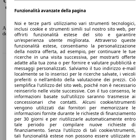
Consumo (extra-urbano)
4.9 l/100km
Consumo (combinato)*
5.7 l/100km
Funzionalità avanzate della pagina
Classe di emissione
Euro 6
Capacità del serbatoio
50 l
Noi e terze parti utilizziamo vari strumenti tecnologici,
AutoScout24 non si assume alcuna responsabilità per la correttezza
inclusi cookie e strumenti simili sul nostro sito web, per
dei dati.
offrirti funzionalità estese del sito e garantire
un'esperienza utente migliorata. Attraverso queste
Torna su
funzionalità estese, consentiamo la personalizzazione
della nostra offerta, ad esempio, per continuare le tue
ricerche in una visita successiva, per mostrarti offerte
adatte alla tua zona o per fornire e valutare pubblicità e
Benvenuti su AutoScout24, il mercato auto europeo.
messaggi personalizzati. Salviamo il tuo indirizzo e-mail
localmente se lo inserisci per le ricerche salvate, i veicoli
preferiti o nell'ambito della valutazione dei prezzi. Ciò
Società
semplifica l'utilizzo del sito web, poiché non è necessario
reinserirlo nelle visite successive. Con il tuo consenso, le
A proposito di AutoScout24
informazioni basate sull'utilizzo saranno trasmesse ai
concessionari che contatti. Alcuni cookie/strumenti
Stampa
vengono utilizzati dai fornitori per memorizzare le
informazioni fornite durante le richieste di finanziamento
Media
per 30 giorni e per riutilizzarle automaticamente entro
tale periodo per compilare nuove richieste di
Condizioni generali
finanziamento. Senza l'utilizzo di tali cookie/strumenti,
tali funzionalità estese non possono essere utilizzate in
Informazioni