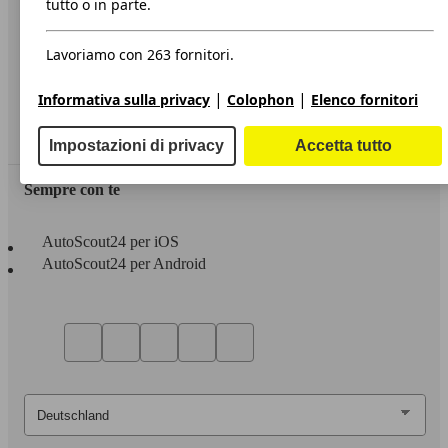
tutto o in parte.
Privacy
Lavoriamo con 263 fornitori.
Dichiarazione di Accessibilità
|
|
Informativa sulla privacy
Colophon
Elenco fornitori
Servizi
Area rivenditori
Impostazioni di privacy
Accetta tutto
Sempre con te
AutoScout24 per iOS
AutoScout24 per Android