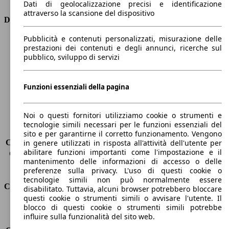
Dati di geolocalizzazione precisi e identificazione
attraverso la scansione del dispositivo
Dimensioni
Pubblicità e contenuti personalizzati, misurazione delle
Lunghezza
4600 mm
prestazioni dei contenuti e degli annunci, ricerche sul
Altezza
1490 mm
pubblico, sviluppo di servizi
Larghezza
1760 mm
Passo
2600 mm
Peso massimo
1850 kg
Funzioni essenziali della pagina
Carico massimo
570 kg
Porte
5
Noi o questi fornitori utilizziamo cookie o strumenti e
Sedili
5
tecnologie simili necessari per le funzioni essenziali del
Carico sul tetto
-
sito e per garantirne il corretto funzionamento. Vengono
Capacità di traino (senza freni)
-
in genere utilizzati in risposta all'attività dell'utente per
abilitare funzioni importanti come l'impostazione e il
Capacità di traino (con freni)
1300 kg
mantenimento delle informazioni di accesso o delle
Volume del bagagliaio
530 - 1658 l
preferenze sulla privacy. L'uso di questi cookie o
tecnologie simili non può normalmente essere
Consumi
disabilitato. Tuttavia, alcuni browser potrebbero bloccare
questi cookie o strumenti simili o avvisare l'utente. Il
blocco di questi cookie o strumenti simili potrebbe
Emissioni di CO2*
132 g/km (komb.)
influire sulla funzionalità del sito web.
Consumo (urbano)
7.2 l/100km