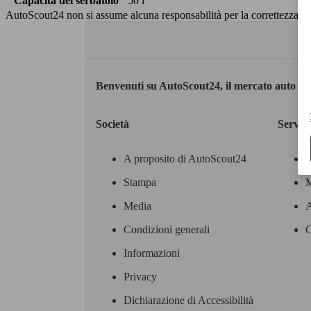
Capacità del serbatoio
50 l
AutoScout24 non si assume alcuna responsabilità per la correttezza dei
Benvenuti su AutoScout24, il mercato auto eu
Società
Servizi
A proposito di AutoScout24
Stampa
M
Media
A
Condizioni generali
C
Informazioni
Privacy
Dichiarazione di Accessibilità