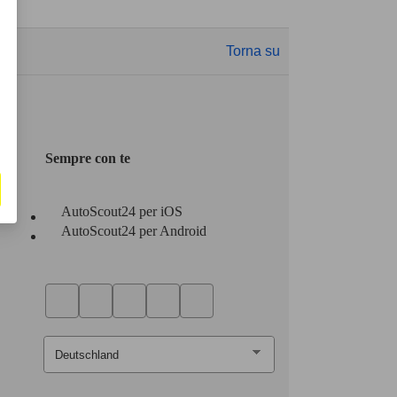
Torna su
Sempre con te
AutoScout24 per iOS
AutoScout24 per Android