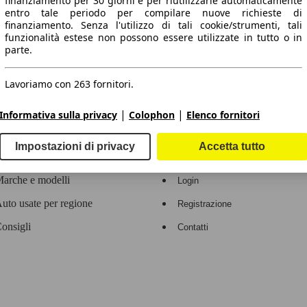
finanziamento per 30 giorni e per riutilizzarle automaticamente
entro tale periodo per compilare nuove richieste di
 dati.
finanziamento. Senza l'utilizzo di tali cookie/strumenti, tali
funzionalità estese non possono essere utilizzate in tutto o in
parte.
Lavoriamo con 263 fornitori.
ropeo.
|
|
Informativa sulla privacy
Colophon
Elenco fornitori
Area rivenditori
Impostazioni di privacy
Accetta tutto
Contatti
Servizi per i dealer
arche e modelli
Login
uto usate per regione
Registrazione
onsigli
Contatti