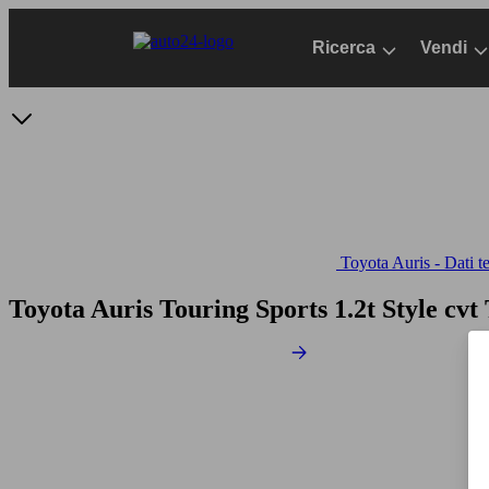
Passa
al
Ricerca
Vendi
contenuto
principale
Toyota Auris - Dati t
Toyota Auris Touring Sports 1.2t Style cvt