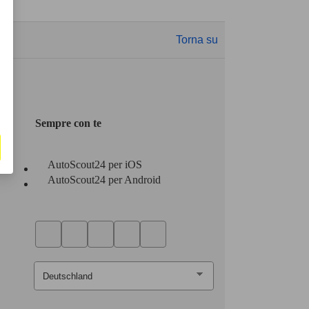
Torna su
Sempre con te
AutoScout24 per iOS
AutoScout24 per Android