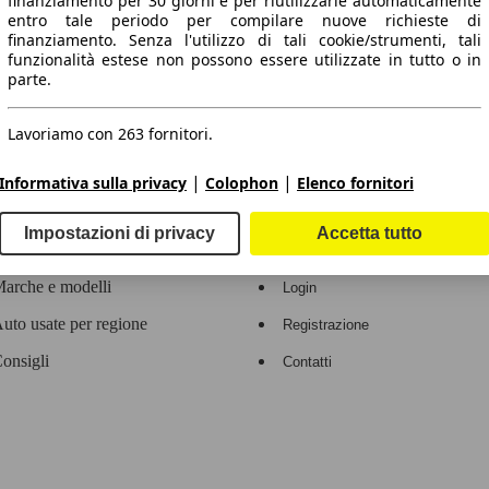
finanziamento per 30 giorni e per riutilizzarle automaticamente
entro tale periodo per compilare nuove richieste di
 dati.
finanziamento. Senza l'utilizzo di tali cookie/strumenti, tali
funzionalità estese non possono essere utilizzate in tutto o in
parte.
Lavoriamo con 263 fornitori.
ropeo.
|
|
Informativa sulla privacy
Colophon
Elenco fornitori
Area rivenditori
Impostazioni di privacy
Accetta tutto
Contatti
Servizi per i dealer
arche e modelli
Login
uto usate per regione
Registrazione
onsigli
Contatti