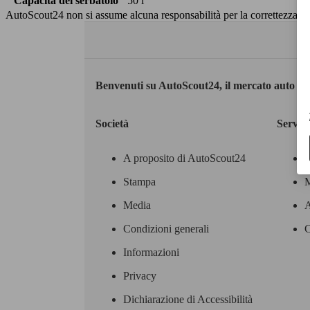
Capacità del serbatoio
50 l
AutoScout24 non si assume alcuna responsabilità per la correttezza dei
Benvenuti su AutoScout24, il mercato auto eu
Società
Servizi
A proposito di AutoScout24
Stampa
M
Media
A
Condizioni generali
C
Informazioni
Privacy
Dichiarazione di Accessibilità