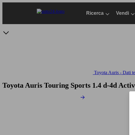
Passa
al
Ricerca
Vendi
contenuto
principale
Toyota Auris - Dati t
Toyota Auris Touring Sports 1.4 d-4d Acti