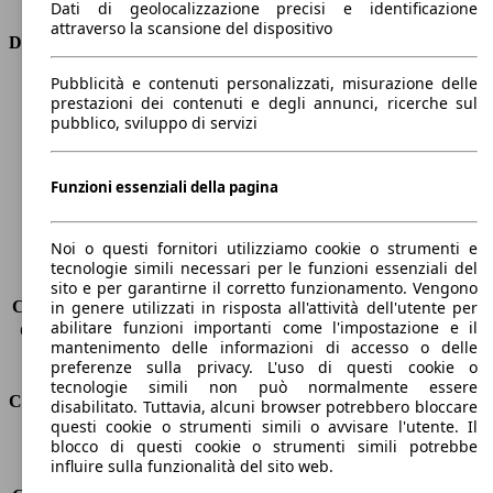
Dati di geolocalizzazione precisi e identificazione
attraverso la scansione del dispositivo
Dimensioni
Pubblicità e contenuti personalizzati, misurazione delle
Lunghezza
4600 mm
prestazioni dei contenuti e degli annunci, ricerche sul
Altezza
1490 mm
pubblico, sviluppo di servizi
Larghezza
1760 mm
Passo
2600 mm
Peso massimo
1850 kg
Funzioni essenziali della pagina
Carico massimo
550 kg
Porte
5
Noi o questi fornitori utilizziamo cookie o strumenti e
Sedili
5
tecnologie simili necessari per le funzioni essenziali del
Carico sul tetto
-
sito e per garantirne il corretto funzionamento. Vengono
Capacità di traino (senza freni)
-
in genere utilizzati in risposta all'attività dell'utente per
abilitare funzioni importanti come l'impostazione e il
Capacità di traino (con freni)
1000 kg
mantenimento delle informazioni di accesso o delle
Volume del bagagliaio
530 - 1658 l
preferenze sulla privacy. L'uso di questi cookie o
tecnologie simili non può normalmente essere
Consumi
disabilitato. Tuttavia, alcuni browser potrebbero bloccare
questi cookie o strumenti simili o avvisare l'utente. Il
blocco di questi cookie o strumenti simili potrebbe
Emissioni di CO2*
107 g/km (komb.)
influire sulla funzionalità del sito web.
Consumo (urbano)
4.8 l/100km