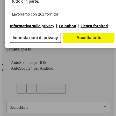
tutto o in parte.
Privacy
Lavoriamo con 263 fornitori.
Dichiarazione di Accessibilità
|
|
Informativa sulla privacy
Colophon
Elenco fornitori
Servizi
Area rivenditori
Impostazioni di privacy
Accetta tutto
Sempre con te
AutoScout24 per iOS
AutoScout24 per Android