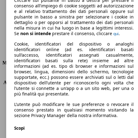
Cliccare sul pulsante in basso a destra per prestare il
consenso all’impiego di cookie soggetti ad autorizzazione
Emissioni di CO2 (combinato)*
e al relativo trattamento dei dati personali oppure sul
pulsante in basso a sinistra per selezionare i cookie in
dettaglio o per opporsi al trattamento dei dati personali
nella misura in cui ha luogo in base a legittimi interessi.
Se
non si intende
prestare il consenso, cliccare
.
qui
Ø 4.1 l/100km
Cookie, identificatori del dispositivo o analoghi
identificatori online (ad es. identificatori basati
Consumi
sull’accesso, identificatori assegnati casualmente,
identificatori basati sulla rete) insieme ad altre
Motore e Prestazioni
informazioni (ad es. tipo di browser e informazioni sul
browser, lingua, dimensioni dello schermo, tecnologie
KW (PS)
66 kW (90 PS)
supportate, ecc.) possono essere archiviati sul o letti dal
Accelerazione (0-100 km/h)
12.5s
dispositivo dell’utente per riconoscerlo ogni volta che
l’utente si connette a un’app o a un sito web, per una o
Velocità massima (km/h)
180 km/h
più finalità qui presentate.
Numero di marce
6
Coppia
205 nm
L’utente può modificare le sue preferenze o revocare il
Cilindrata
1364 ccm
consenso prestato in qualsiasi momento visitando la
sezione Privacy Manager della nostra informativa.
Carburante
Diesel
Cilindri
4
Scopi
Trasmissione
Manuale
Tipo di trazione
trazione anteriore