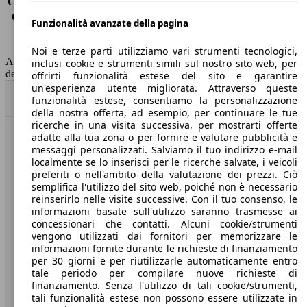
Consumo (extra-urbano)
3.7 l/100km
Consumo (combinato)*
4.1 l/100km
Funzionalità avanzate della pagina
Classe di emissione
Euro 6
Capacità del serbatoio
50 l
Noi e terze parti utilizziamo vari strumenti tecnologici,
AutoScout24 non si assume alcuna responsabilità per la correttezza
inclusi cookie e strumenti simili sul nostro sito web, per
dei dati.
offrirti funzionalità estese del sito e garantire
un'esperienza utente migliorata. Attraverso queste
Torna su
funzionalità estese, consentiamo la personalizzazione
della nostra offerta, ad esempio, per continuare le tue
ricerche in una visita successiva, per mostrarti offerte
adatte alla tua zona o per fornire e valutare pubblicità e
Benvenuti su AutoScout24, il mercato auto europeo.
messaggi personalizzati. Salviamo il tuo indirizzo e-mail
localmente se lo inserisci per le ricerche salvate, i veicoli
preferiti o nell'ambito della valutazione dei prezzi. Ciò
Società
semplifica l'utilizzo del sito web, poiché non è necessario
reinserirlo nelle visite successive. Con il tuo consenso, le
A proposito di AutoScout24
informazioni basate sull'utilizzo saranno trasmesse ai
concessionari che contatti. Alcuni cookie/strumenti
Stampa
vengono utilizzati dai fornitori per memorizzare le
informazioni fornite durante le richieste di finanziamento
Media
per 30 giorni e per riutilizzarle automaticamente entro
tale periodo per compilare nuove richieste di
Condizioni generali
finanziamento. Senza l'utilizzo di tali cookie/strumenti,
tali funzionalità estese non possono essere utilizzate in
Informazioni