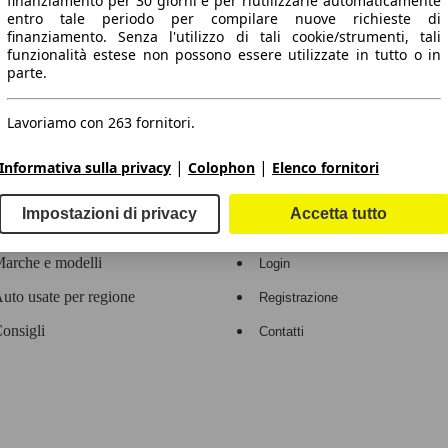
finanziamento per 30 giorni e per riutilizzarle automaticamente
entro tale periodo per compilare nuove richieste di
 dati.
finanziamento. Senza l'utilizzo di tali cookie/strumenti, tali
funzionalità estese non possono essere utilizzate in tutto o in
parte.
Lavoriamo con 263 fornitori.
ropeo.
|
|
Informativa sulla privacy
Colophon
Elenco fornitori
Area rivenditori
Impostazioni di privacy
Accetta tutto
Contatti
Servizi per i dealer
arche e modelli
Login
uto usate per regione
Registrazione
onsigli
Contatti