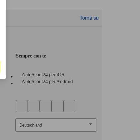
Torna su
Sempre con te
AutoScout24 per iOS
AutoScout24 per Android