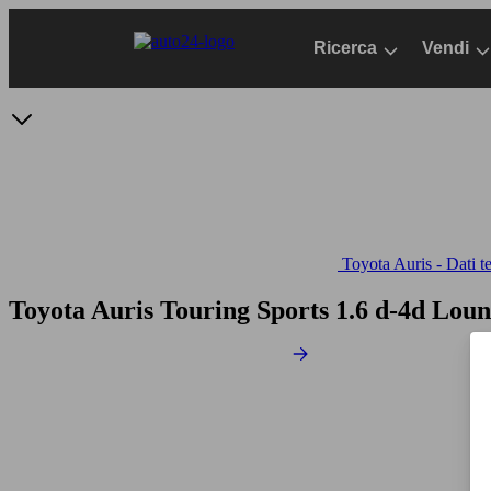
Passa
al
Ricerca
Vendi
contenuto
principale
Toyota Auris - Dati t
Toyota Auris Touring Sports 1.6 d-4d Lou