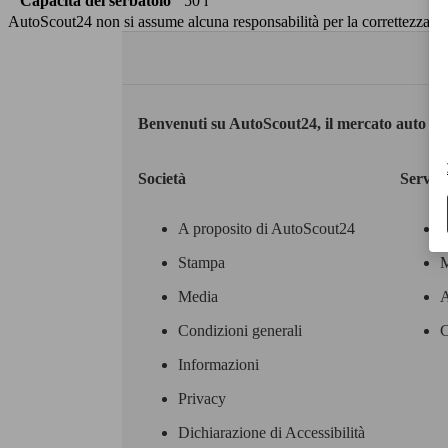
Capacità del serbatoio
50 l
AutoScout24 non si assume alcuna responsabilità per la correttezza dei
Benvenuti su AutoScout24, il mercato auto eu
Società
Servizi
A proposito di AutoScout24
Stampa
M
Media
A
Condizioni generali
C
Informazioni
Privacy
Dichiarazione di Accessibilità