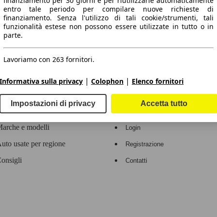
finanziamento per 30 giorni e per riutilizzarle automaticamente
entro tale periodo per compilare nuove richieste di
 dati.
finanziamento. Senza l'utilizzo di tali cookie/strumenti, tali
funzionalità estese non possono essere utilizzate in tutto o in
parte.
Lavoriamo con 263 fornitori.
ropeo.
|
|
Informativa sulla privacy
Colophon
Elenco fornitori
Area rivenditori
Impostazioni di privacy
Accetta tutto
Contatti
Servizi per i dealer
arche e modelli
Login
uto usate per regione
Registrazione
onsigli
Contatti