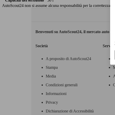
Capacità del serbatoio
50 l
AutoScout24 non si assume alcuna responsabilità per la correttezza dei
Benvenuti su AutoScout24, il mercato auto eu
Società
Servizi
A proposito di AutoScout24
Stampa
M
Media
A
Condizioni generali
C
Informazioni
Privacy
Dichiarazione di Accessibilità