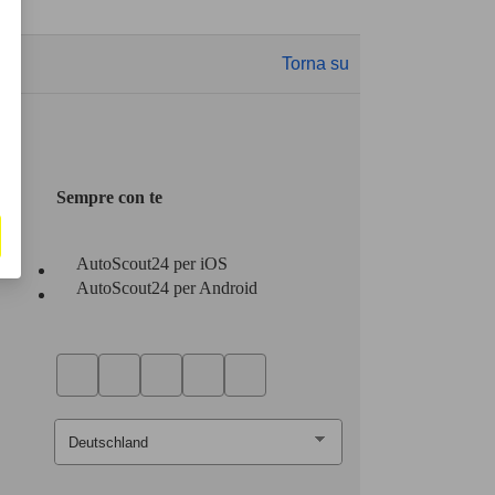
Torna su
Sempre con te
AutoScout24 per iOS
AutoScout24 per Android