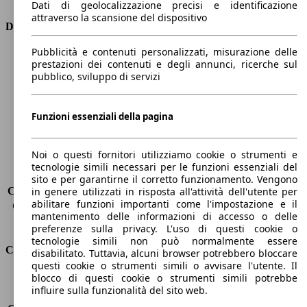
Dati di geolocalizzazione precisi e identificazione
attraverso la scansione del dispositivo
Dimensioni
Pubblicità e contenuti personalizzati, misurazione delle
Lunghezza
4600 mm
prestazioni dei contenuti e degli annunci, ricerche sul
Altezza
1490 mm
pubblico, sviluppo di servizi
Larghezza
1760 mm
Passo
2600 mm
Peso massimo
1815 kg
Funzioni essenziali della pagina
Carico massimo
405 kg
Porte
5
Noi o questi fornitori utilizziamo cookie o strumenti e
Sedili
5
tecnologie simili necessari per le funzioni essenziali del
Carico sul tetto
-
sito e per garantirne il corretto funzionamento. Vengono
Capacità di traino (senza freni)
-
in genere utilizzati in risposta all'attività dell'utente per
abilitare funzioni importanti come l'impostazione e il
Capacità di traino (con freni)
345 kg
mantenimento delle informazioni di accesso o delle
Volume del bagagliaio
530 - 1658 l
preferenze sulla privacy. L'uso di questi cookie o
tecnologie simili non può normalmente essere
Consumi
disabilitato. Tuttavia, alcuni browser potrebbero bloccare
questi cookie o strumenti simili o avvisare l'utente. Il
blocco di questi cookie o strumenti simili potrebbe
Emissioni di CO2*
96 g/km (komb.)
influire sulla funzionalità del sito web.
Consumo (urbano)
4.1 l/100km