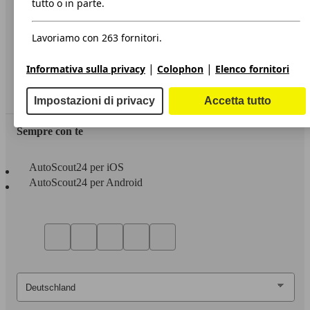
tutto o in parte.
Privacy
Lavoriamo con 263 fornitori.
Dichiarazione di Accessibilità
|
|
Informativa sulla privacy
Colophon
Elenco fornitori
Servizi
Area rivenditori
Impostazioni di privacy
Accetta tutto
Sempre con te
AutoScout24 per iOS
AutoScout24 per Android