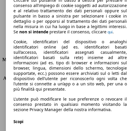
Cliccare sul pulsante in basso a destra per prestare il
consenso all’impiego di cookie soggetti ad autorizzazione
Emissioni di CO2 (combinato)*
e al relativo trattamento dei dati personali oppure sul
pulsante in basso a sinistra per selezionare i cookie in
dettaglio o per opporsi al trattamento dei dati personali
nella misura in cui ha luogo in base a legittimi interessi.
Se
non si intende
prestare il consenso, cliccare
.
qui
Ø 3.9 l/100km
Cookie, identificatori del dispositivo o analoghi
identificatori online (ad es. identificatori basati
Consumi
sull’accesso, identificatori assegnati casualmente,
identificatori basati sulla rete) insieme ad altre
Motore e Prestazioni
informazioni (ad es. tipo di browser e informazioni sul
browser, lingua, dimensioni dello schermo, tecnologie
KW (PS)
73 kW (99 PS)
supportate, ecc.) possono essere archiviati sul o letti dal
Accelerazione (0-100 km/h)
10.9s
dispositivo dell’utente per riconoscerlo ogni volta che
l’utente si connette a un’app o a un sito web, per una o
Velocità massima (km/h)
180 km/h
più finalità qui presentate.
Numero di marce
-
Coppia
142 nm
L’utente può modificare le sue preferenze o revocare il
Cilindrata
1798 ccm
consenso prestato in qualsiasi momento visitando la
sezione Privacy Manager della nostra informativa.
Carburante
Elettrica/Benzina
Cilindri
4
Scopi
Trasmissione
Automatico
Tipo di trazione
trazione anteriore