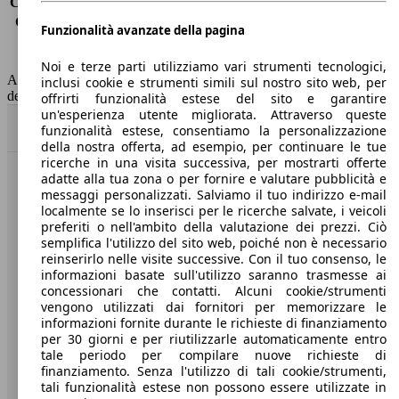
Consumo (extra-urbano)
4.1 l/100km
Consumo (combinato)*
3.9 l/100km
Funzionalità avanzate della pagina
Classe di emissione
Euro 6
Capacità del serbatoio
50 l
Noi e terze parti utilizziamo vari strumenti tecnologici,
AutoScout24 non si assume alcuna responsabilità per la correttezza
inclusi cookie e strumenti simili sul nostro sito web, per
dei dati.
offrirti funzionalità estese del sito e garantire
un'esperienza utente migliorata. Attraverso queste
Torna su
funzionalità estese, consentiamo la personalizzazione
della nostra offerta, ad esempio, per continuare le tue
ricerche in una visita successiva, per mostrarti offerte
adatte alla tua zona o per fornire e valutare pubblicità e
Benvenuti su AutoScout24, il mercato auto europeo.
messaggi personalizzati. Salviamo il tuo indirizzo e-mail
localmente se lo inserisci per le ricerche salvate, i veicoli
preferiti o nell'ambito della valutazione dei prezzi. Ciò
Società
semplifica l'utilizzo del sito web, poiché non è necessario
reinserirlo nelle visite successive. Con il tuo consenso, le
A proposito di AutoScout24
informazioni basate sull'utilizzo saranno trasmesse ai
concessionari che contatti. Alcuni cookie/strumenti
Stampa
vengono utilizzati dai fornitori per memorizzare le
informazioni fornite durante le richieste di finanziamento
Media
per 30 giorni e per riutilizzarle automaticamente entro
tale periodo per compilare nuove richieste di
Condizioni generali
finanziamento. Senza l'utilizzo di tali cookie/strumenti,
tali funzionalità estese non possono essere utilizzate in
Informazioni