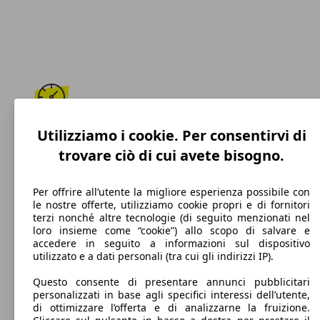
180 km/h
Utilizziamo i cookie. Per consentirvi di
trovare ciò di cui avete bisogno.
Velocità massima
Per offrire all’utente la migliore esperienza possibile con
le nostre offerte, utilizziamo cookie propri e di fornitori
terzi nonché altre tecnologie (di seguito menzionati nel
Elettrica/Benzina
loro insieme come “cookie”) allo scopo di salvare e
accedere in seguito a informazioni sul dispositivo
Carburante
utilizzato e a dati personali (tra cui gli indirizzi IP).
Questo consente di presentare annunci pubblicitari
personalizzati in base agli specifici interessi dell’utente,
di ottimizzare l’offerta e di analizzarne la fruizione.
96 g/km