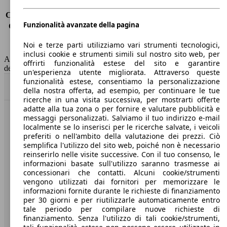
Consumo (urbano)
3.9 l/100km
Consumo (extra-urbano)
3.9 l/100km
Funzionalità avanzate della pagina
Consumo (combinato)*
4.0 l/100km
Classe di emissione
Euro 6
Noi e terze parti utilizziamo vari strumenti tecnologici,
Capacità del serbatoio
45 l
inclusi cookie e strumenti simili sul nostro sito web, per
AutoScout24 non si assume alcuna responsabilità per la correttezza
offrirti funzionalità estese del sito e garantire
dei dati.
un'esperienza utente migliorata. Attraverso queste
funzionalità estese, consentiamo la personalizzazione
Torna su
della nostra offerta, ad esempio, per continuare le tue
ricerche in una visita successiva, per mostrarti offerte
adatte alla tua zona o per fornire e valutare pubblicità e
messaggi personalizzati. Salviamo il tuo indirizzo e-mail
Benvenuti su AutoScout24, il mercato auto europeo.
localmente se lo inserisci per le ricerche salvate, i veicoli
preferiti o nell'ambito della valutazione dei prezzi. Ciò
semplifica l'utilizzo del sito web, poiché non è necessario
Società
reinserirlo nelle visite successive. Con il tuo consenso, le
informazioni basate sull'utilizzo saranno trasmesse ai
A proposito di AutoScout24
concessionari che contatti. Alcuni cookie/strumenti
vengono utilizzati dai fornitori per memorizzare le
Stampa
informazioni fornite durante le richieste di finanziamento
per 30 giorni e per riutilizzarle automaticamente entro
Media
tale periodo per compilare nuove richieste di
finanziamento. Senza l'utilizzo di tali cookie/strumenti,
Condizioni generali