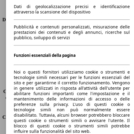
Trasmissione
Automatico
Dati di geolocalizzazione precisi e identificazione
Tipo di trazione
trazione anteriore
attraverso la scansione del dispositivo
Dimensioni
Pubblicità e contenuti personalizzati, misurazione delle
prestazioni dei contenuti e degli annunci, ricerche sul
Lunghezza
4600 mm
pubblico, sviluppo di servizi
Altezza
1490 mm
Larghezza
1760 mm
Passo
2600 mm
Funzioni essenziali della pagina
Peso massimo
1815 kg
Carico massimo
405 kg
Noi o questi fornitori utilizziamo cookie o strumenti e
Porte
5
tecnologie simili necessari per le funzioni essenziali del
Sedili
5
sito e per garantirne il corretto funzionamento. Vengono
Carico sul tetto
-
in genere utilizzati in risposta all'attività dell'utente per
Capacità di traino (senza freni)
-
abilitare funzioni importanti come l'impostazione e il
Capacità di traino (con freni)
350 kg
mantenimento delle informazioni di accesso o delle
preferenze sulla privacy. L'uso di questi cookie o
Volume del bagagliaio
530 - 1658 l
tecnologie simili non può normalmente essere
disabilitato. Tuttavia, alcuni browser potrebbero bloccare
Consumi
questi cookie o strumenti simili o avvisare l'utente. Il
blocco di questi cookie o strumenti simili potrebbe
Emissioni di CO2*
96 g/km (komb.)
influire sulla funzionalità del sito web.