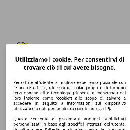
Utilizziamo i cookie. Per consentirvi di
180 km/h
trovare ciò di cui avete bisogno.
Velocità massima
Per offrire all’utente la migliore esperienza possibile con
le nostre offerte, utilizziamo cookie propri e di fornitori
terzi nonché altre tecnologie (di seguito menzionati nel
Elettrica/Benzina
loro insieme come “cookie”) allo scopo di salvare e
accedere in seguito a informazioni sul dispositivo
Carburante
utilizzato e a dati personali (tra cui gli indirizzi IP).
Questo consente di presentare annunci pubblicitari
personalizzati in base agli specifici interessi dell’utente,
di ottimizzare l’offerta e di analizzarne la fruizione.