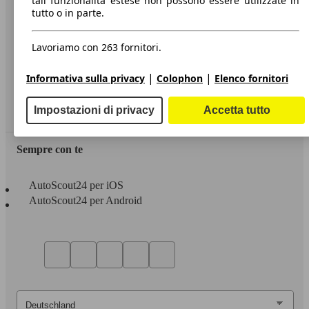
tali funzionalità estese non possono essere utilizzate in
tutto o in parte.
Informazioni
Privacy
Lavoriamo con 263 fornitori.
Dichiarazione di Accessibilità
|
|
Informativa sulla privacy
Colophon
Elenco fornitori
Servizi
Impostazioni di privacy
Accetta tutto
Area rivenditori
Sempre con te
AutoScout24 per iOS
AutoScout24 per Android