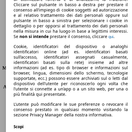
Cliccare sul pulsante in basso a destra per prestare il
96 g/km
consenso all’impiego di cookie soggetti ad autorizzazione
e al relativo trattamento dei dati personali oppure sul
Emissioni di CO2 (combinato)*
pulsante in basso a sinistra per selezionare i cookie in
dettaglio o per opporsi al trattamento dei dati personali
nella misura in cui ha luogo in base a legittimi interessi.
Se
non si intende
prestare il consenso, cliccare
.
qui
Cookie, identificatori del dispositivo o analoghi
Ø 4.0 l/100km
identificatori online (ad es. identificatori basati
Consumi
sull’accesso, identificatori assegnati casualmente,
identificatori basati sulla rete) insieme ad altre
informazioni (ad es. tipo di browser e informazioni sul
Motore e Prestazioni
browser, lingua, dimensioni dello schermo, tecnologie
supportate, ecc.) possono essere archiviati sul o letti dal
KW (PS)
73 kW (99 PS)
dispositivo dell’utente per riconoscerlo ogni volta che
Accelerazione (0-100 km/h)
10.9s
l’utente si connette a un’app o a un sito web, per una o
Velocità massima (km/h)
180 km/h
più finalità qui presentate.
Numero di marce
-
L’utente può modificare le sue preferenze o revocare il
Coppia
142 nm
consenso prestato in qualsiasi momento visitando la
Cilindrata
1798 ccm
sezione Privacy Manager della nostra informativa.
Carburante
Elettrica/Benzina
Cilindri
4
Scopi