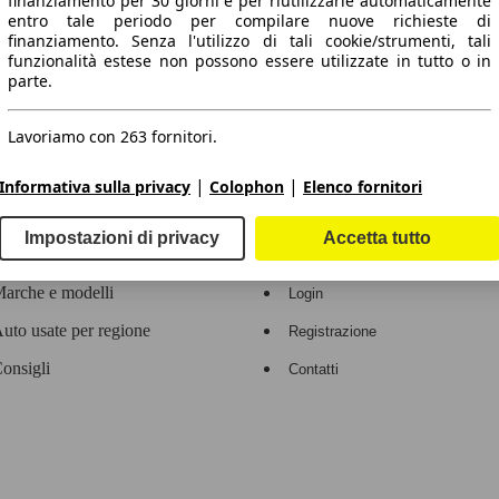
finanziamento per 30 giorni e per riutilizzarle automaticamente
entro tale periodo per compilare nuove richieste di
 dati.
finanziamento. Senza l'utilizzo di tali cookie/strumenti, tali
funzionalità estese non possono essere utilizzate in tutto o in
parte.
Lavoriamo con 263 fornitori.
ropeo.
|
|
Informativa sulla privacy
Colophon
Elenco fornitori
Area rivenditori
Impostazioni di privacy
Accetta tutto
Contatti
Servizi per i dealer
arche e modelli
Login
uto usate per regione
Registrazione
onsigli
Contatti