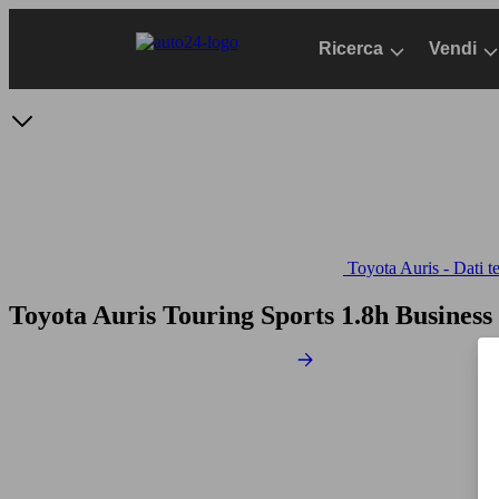
Passa
al
Ricerca
Vendi
contenuto
principale
Toyota Auris - Dati t
Toyota Auris Touring Sports 1.8h Busines