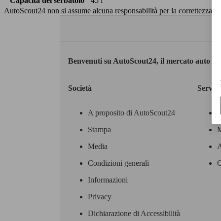
Capacità del serbatoio
45 l
AutoScout24 non si assume alcuna responsabilità per la correttezza dei
Benvenuti su AutoScout24, il mercato auto eu
Società
Servizi
A proposito di AutoScout24
Stampa
M
Media
A
Condizioni generali
C
Informazioni
Privacy
Dichiarazione di Accessibilità