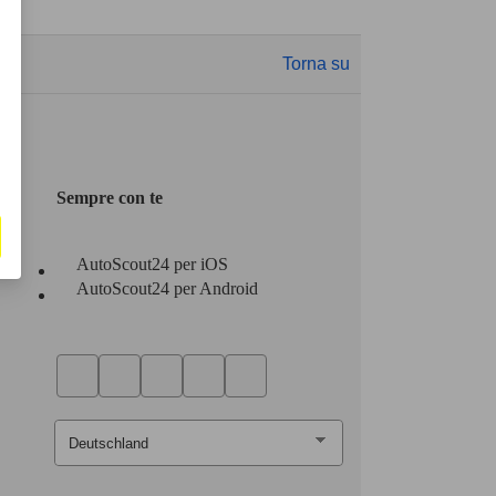
Torna su
Sempre con te
AutoScout24 per iOS
AutoScout24 per Android