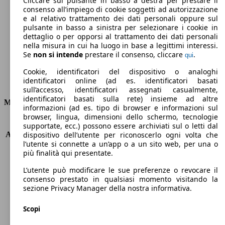
Cliccare sul pulsante in basso a destra per prestare il
consenso all’impiego di cookie soggetti ad autorizzazione
Emissioni di CO2 (combinato)*
e al relativo trattamento dei dati personali oppure sul
pulsante in basso a sinistra per selezionare i cookie in
dettaglio o per opporsi al trattamento dei dati personali
nella misura in cui ha luogo in base a legittimi interessi.
Se
non si intende
prestare il consenso, cliccare
.
qui
Ø 4.1 l/100km
Cookie, identificatori del dispositivo o analoghi
identificatori online (ad es. identificatori basati
Consumi
sull’accesso, identificatori assegnati casualmente,
identificatori basati sulla rete) insieme ad altre
Motore e Prestazioni
informazioni (ad es. tipo di browser e informazioni sul
browser, lingua, dimensioni dello schermo, tecnologie
KW (PS)
73 kW (99 PS)
supportate, ecc.) possono essere archiviati sul o letti dal
Accelerazione (0-100 km/h)
10.9s
dispositivo dell’utente per riconoscerlo ogni volta che
l’utente si connette a un’app o a un sito web, per una o
Velocità massima (km/h)
180 km/h
più finalità qui presentate.
Numero di marce
-
Coppia
142 nm
L’utente può modificare le sue preferenze o revocare il
Cilindrata
1798 ccm
consenso prestato in qualsiasi momento visitando la
sezione Privacy Manager della nostra informativa.
Carburante
Elettrica/Benzina
Cilindri
4
Scopi
Trasmissione
Automatico
Tipo di trazione
trazione anteriore