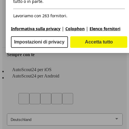
tutto o in parte.
Privacy
Lavoriamo con 263 fornitori.
Dichiarazione di Accessibilità
|
|
Informativa sulla privacy
Colophon
Elenco fornitori
Servizi
Area rivenditori
Impostazioni di privacy
Accetta tutto
Sempre con te
AutoScout24 per iOS
AutoScout24 per Android