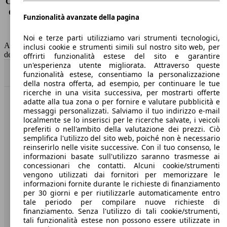
Consumo (extra-urbano)
4.1 l/100km
Consumo (combinato)*
4.1 l/100km
Funzionalità avanzate della pagina
Classe di emissione
Euro 6
Capacità del serbatoio
45 l
Noi e terze parti utilizziamo vari strumenti tecnologici,
AutoScout24 non si assume alcuna responsabilità per la correttezza
inclusi cookie e strumenti simili sul nostro sito web, per
dei dati.
offrirti funzionalità estese del sito e garantire
un'esperienza utente migliorata. Attraverso queste
Torna su
funzionalità estese, consentiamo la personalizzazione
della nostra offerta, ad esempio, per continuare le tue
ricerche in una visita successiva, per mostrarti offerte
adatte alla tua zona o per fornire e valutare pubblicità e
Benvenuti su AutoScout24, il mercato auto europeo.
messaggi personalizzati. Salviamo il tuo indirizzo e-mail
localmente se lo inserisci per le ricerche salvate, i veicoli
preferiti o nell'ambito della valutazione dei prezzi. Ciò
Società
semplifica l'utilizzo del sito web, poiché non è necessario
reinserirlo nelle visite successive. Con il tuo consenso, le
A proposito di AutoScout24
informazioni basate sull'utilizzo saranno trasmesse ai
concessionari che contatti. Alcuni cookie/strumenti
Stampa
vengono utilizzati dai fornitori per memorizzare le
informazioni fornite durante le richieste di finanziamento
Media
per 30 giorni e per riutilizzarle automaticamente entro
tale periodo per compilare nuove richieste di
Condizioni generali
finanziamento. Senza l'utilizzo di tali cookie/strumenti,
tali funzionalità estese non possono essere utilizzate in
Informazioni