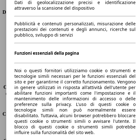
Dati di geolocalizzazione precisi e identificazione
attraverso la scansione del dispositivo
Dimensioni
Pubblicità e contenuti personalizzati, misurazione delle
Lunghezza
4600 mm
prestazioni dei contenuti e degli annunci, ricerche sul
Altezza
1490 mm
pubblico, sviluppo di servizi
Larghezza
1760 mm
Passo
2600 mm
Peso massimo
1815 kg
Funzioni essenziali della pagina
Carico massimo
405 kg
Porte
5
Noi o questi fornitori utilizziamo cookie o strumenti e
Sedili
5
tecnologie simili necessari per le funzioni essenziali del
Carico sul tetto
-
sito e per garantirne il corretto funzionamento. Vengono
Capacità di traino (senza freni)
-
in genere utilizzati in risposta all'attività dell'utente per
abilitare funzioni importanti come l'impostazione e il
Capacità di traino (con freni)
350 kg
mantenimento delle informazioni di accesso o delle
Volume del bagagliaio
530 - 1658 l
preferenze sulla privacy. L'uso di questi cookie o
tecnologie simili non può normalmente essere
Consumi
disabilitato. Tuttavia, alcuni browser potrebbero bloccare
questi cookie o strumenti simili o avvisare l'utente. Il
blocco di questi cookie o strumenti simili potrebbe
Emissioni di CO2*
96 g/km (komb.)
influire sulla funzionalità del sito web.
Consumo (urbano)
3.9 l/100km