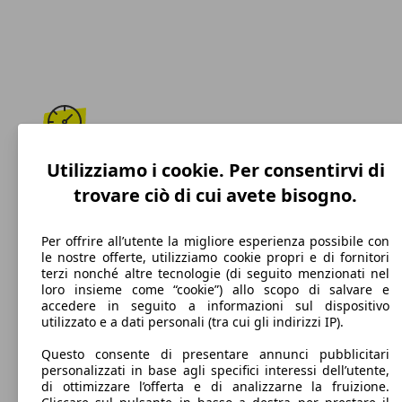
180 km/h
Utilizziamo i cookie. Per consentirvi di
trovare ciò di cui avete bisogno.
Velocità massima
Per offrire all’utente la migliore esperienza possibile con
le nostre offerte, utilizziamo cookie propri e di fornitori
terzi nonché altre tecnologie (di seguito menzionati nel
Elettrica/Benzina
loro insieme come “cookie”) allo scopo di salvare e
accedere in seguito a informazioni sul dispositivo
Carburante
utilizzato e a dati personali (tra cui gli indirizzi IP).
Questo consente di presentare annunci pubblicitari
personalizzati in base agli specifici interessi dell’utente,
di ottimizzare l’offerta e di analizzarne la fruizione.
96 g/km