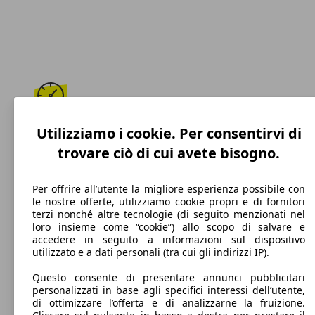
180 km/h
Utilizziamo i cookie. Per consentirvi di
trovare ciò di cui avete bisogno.
Velocità massima
Per offrire all’utente la migliore esperienza possibile con
le nostre offerte, utilizziamo cookie propri e di fornitori
terzi nonché altre tecnologie (di seguito menzionati nel
Elettrica/Benzina
loro insieme come “cookie”) allo scopo di salvare e
accedere in seguito a informazioni sul dispositivo
Carburante
utilizzato e a dati personali (tra cui gli indirizzi IP).
Questo consente di presentare annunci pubblicitari
personalizzati in base agli specifici interessi dell’utente,
di ottimizzare l’offerta e di analizzarne la fruizione.
92 g/km