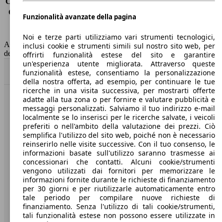
Consumo (extra-urbano)
3.9 l/100km
Consumo (combinato)*
4.0 l/100km
Funzionalità avanzate della pagina
Classe di emissione
Euro 6
Capacità del serbatoio
45 l
Noi e terze parti utilizziamo vari strumenti tecnologici,
AutoScout24 non si assume alcuna responsabilità per la correttezza
inclusi cookie e strumenti simili sul nostro sito web, per
dei dati.
offrirti funzionalità estese del sito e garantire
un'esperienza utente migliorata. Attraverso queste
Torna su
funzionalità estese, consentiamo la personalizzazione
della nostra offerta, ad esempio, per continuare le tue
ricerche in una visita successiva, per mostrarti offerte
adatte alla tua zona o per fornire e valutare pubblicità e
Benvenuti su AutoScout24, il mercato auto europeo.
messaggi personalizzati. Salviamo il tuo indirizzo e-mail
localmente se lo inserisci per le ricerche salvate, i veicoli
preferiti o nell'ambito della valutazione dei prezzi. Ciò
Società
semplifica l'utilizzo del sito web, poiché non è necessario
reinserirlo nelle visite successive. Con il tuo consenso, le
A proposito di AutoScout24
informazioni basate sull'utilizzo saranno trasmesse ai
concessionari che contatti. Alcuni cookie/strumenti
Stampa
vengono utilizzati dai fornitori per memorizzare le
informazioni fornite durante le richieste di finanziamento
Media
per 30 giorni e per riutilizzarle automaticamente entro
tale periodo per compilare nuove richieste di
Condizioni generali
finanziamento. Senza l'utilizzo di tali cookie/strumenti,
tali funzionalità estese non possono essere utilizzate in
Informazioni