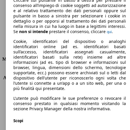
Cliccare sul pulsante in basso a destra per prestare il
consenso all’impiego di cookie soggetti ad autorizzazione
Emissioni di CO2 (combinato)*
e al relativo trattamento dei dati personali oppure sul
pulsante in basso a sinistra per selezionare i cookie in
dettaglio o per opporsi al trattamento dei dati personali
nella misura in cui ha luogo in base a legittimi interessi.
Se
non si intende
prestare il consenso, cliccare
.
qui
Ø 4.0 l/100km
Cookie, identificatori del dispositivo o analoghi
identificatori online (ad es. identificatori basati
Consumi
sull’accesso, identificatori assegnati casualmente,
identificatori basati sulla rete) insieme ad altre
Motore e Prestazioni
informazioni (ad es. tipo di browser e informazioni sul
browser, lingua, dimensioni dello schermo, tecnologie
KW (PS)
73 kW (99 PS)
supportate, ecc.) possono essere archiviati sul o letti dal
Accelerazione (0-100 km/h)
10.9s
dispositivo dell’utente per riconoscerlo ogni volta che
l’utente si connette a un’app o a un sito web, per una o
Velocità massima (km/h)
180 km/h
più finalità qui presentate.
Numero di marce
-
Coppia
142 nm
L’utente può modificare le sue preferenze o revocare il
Cilindrata
1798 ccm
consenso prestato in qualsiasi momento visitando la
sezione Privacy Manager della nostra informativa.
Carburante
Elettrica/Benzina
Cilindri
4
Scopi
Trasmissione
Automatico
Tipo di trazione
trazione anteriore