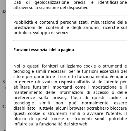
Dati di geolocalizzazione precisi e identificazione
attraverso la scansione del dispositivo
Dimensioni
Pubblicità e contenuti personalizzati, misurazione delle
Lunghezza
4600 mm
prestazioni dei contenuti e degli annunci, ricerche sul
Altezza
1490 mm
pubblico, sviluppo di servizi
Larghezza
1760 mm
Passo
2600 mm
Peso massimo
1815 kg
Funzioni essenziali della pagina
Carico massimo
405 kg
Porte
5
Noi o questi fornitori utilizziamo cookie o strumenti e
Sedili
5
tecnologie simili necessari per le funzioni essenziali del
Carico sul tetto
-
sito e per garantirne il corretto funzionamento. Vengono
Capacità di traino (senza freni)
-
in genere utilizzati in risposta all'attività dell'utente per
abilitare funzioni importanti come l'impostazione e il
Capacità di traino (con freni)
350 kg
mantenimento delle informazioni di accesso o delle
Volume del bagagliaio
530 - 1658 l
preferenze sulla privacy. L'uso di questi cookie o
tecnologie simili non può normalmente essere
Consumi
disabilitato. Tuttavia, alcuni browser potrebbero bloccare
questi cookie o strumenti simili o avvisare l'utente. Il
blocco di questi cookie o strumenti simili potrebbe
Emissioni di CO2*
92 g/km (komb.)
influire sulla funzionalità del sito web.
Consumo (urbano)
3.9 l/100km