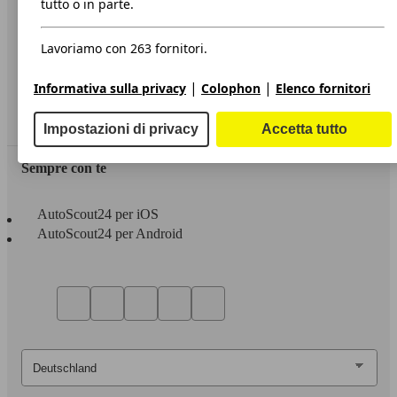
tutto o in parte.
Privacy
Lavoriamo con 263 fornitori.
Dichiarazione di Accessibilità
|
|
Informativa sulla privacy
Colophon
Elenco fornitori
Servizi
Area rivenditori
Impostazioni di privacy
Accetta tutto
Sempre con te
AutoScout24 per iOS
AutoScout24 per Android