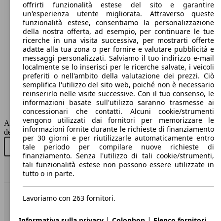
offrirti funzionalità estese del sito e garantire
un'esperienza utente migliorata. Attraverso queste
72 KW
Ø 3.
funzionalità estese, consentiamo la personalizzazione
C-HR 1.8h Black Edition e-cvt
(98 PS)
l/10
della nostra offerta, ad esempio, per continuare le tue
ricerche in una visita successiva, per mostrarti offerte
adatte alla tua zona o per fornire e valutare pubblicità e
messaggi personalizzati. Salviamo il tuo indirizzo e-mail
localmente se lo inserisci per le ricerche salvate, i veicoli
112 KW
C-HR 2.0 hv Lounge fwd e-cvt
preferiti o nell'ambito della valutazione dei prezzi. Ciò
(152 PS)
semplifica l'utilizzo del sito web, poiché non è necessario
reinserirlo nelle visite successive. Con il tuo consenso, le
72 KW
Ø 3.
C-HR 1.8h Business e-cvt
informazioni basate sull'utilizzo saranno trasmesse ai
(98 PS)
l/10
concessionari che contatti. Alcuni cookie/strumenti
vengono utilizzati dai fornitori per memorizzare le
AutoScout24 non si assume alcuna responsabilità per la correttezza
SUV/Fuoristrada/Pick-up
informazioni fornite durante le richieste di finanziamento
dei dati.
per 30 giorni e per riutilizzarle automaticamente entro
112 KW
Benzina
tale periodo per compilare nuove richieste di
Acquista nuovo
Acquista usato
C-HR 2.0 hv Trend awd e-cvt
(152 PS)
finanziamento. Senza l'utilizzo di tali cookie/strumenti,
tali funzionalità estese non possono essere utilizzate in
Model Version
Torna su
tutto o in parte.
72 KW
Ø 3.
C-HR 1.8h GR Sport Black Edition e-cvt
(98 PS)
l/10
Lavoriamo con 263 fornitori.
Benvenuti su AutoScout24, il mercato auto europeo.
Leistung
Ver
|
|
Informativa sulla privacy
Colophon
Elenco fornitori