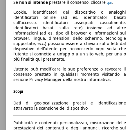
0 - 725 kg
Se
non si intende
prestare il consenso, cliccare
.
qui
Mostra versioni
Cookie, identificatori del dispositivo o analoghi
identificatori online (ad es. identificatori basati
sull’accesso, identificatori assegnati casualmente,
72 KW
C-HR 1.8 hv Active fwd e-cvt
identificatori basati sulla rete) insieme ad altre
(98 PS)
informazioni (ad es. tipo di browser e informazioni sul
browser, lingua, dimensioni dello schermo, tecnologie
supportate, ecc.) possono essere archiviati sul o letti dal
dispositivo dell’utente per riconoscerlo ogni volta che
l’utente si connette a un’app o a un sito web, per una o
più finalità qui presentate.
L’utente può modificare le sue preferenze o revocare il
72 KW
C-HR 1.8 hv Lounge fwd e-cvt
consenso prestato in qualsiasi momento visitando la
(98 PS)
sezione Privacy Manager della nostra informativa.
Scopi
Dati di geolocalizzazione precisi e identificazione
attraverso la scansione del dispositivo
72 KW
C-HR 1.8 hv Trend fwd e-cvt
(98 PS)
Pubblicità e contenuti personalizzati, misurazione delle
prestazioni dei contenuti e degli annunci, ricerche sul