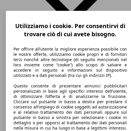
Utilizziamo i cookie. Per consentirvi di
trovare ciò di cui avete bisogno.
Per offrire all’utente la migliore esperienza possibile con
le nostre offerte, utilizziamo cookie propri e di fornitori
terzi nonché altre tecnologie (di seguito menzionati nel
SUV/Fuoristrada/Pick-up
Dal 2019
Toyota
C-HR 2020
loro insieme come “cookie”) allo scopo di salvare e
accedere in seguito a informazioni sul dispositivo
Elettrica/Benzina
Dimensioni (L/l/A):
utilizzato e a dati personali (tra cui gli indirizzi IP).
da 4390 x 1800 x 1560 mm
Potenza:
Questo consente di presentare annunci pubblicitari
Model Version
72 - 112 KW (98 - 152 PS)
personalizzati in base agli specifici interessi dell’utente,
Porte:
di ottimizzare l’offerta e di analizzarne la fruizione.
5
Cliccare sul pulsante in basso a destra per prestare il
Sedili:
consenso all’impiego di cookie soggetti ad autorizzazione
Leistung
Ver
5
e al relativo trattamento dei dati personali oppure sul
Bagagliaio:
pulsante in basso a sinistra per selezionare i cookie in
358 - 1164 Litri
dettaglio o per opporsi al trattamento dei dati personali
Capacità di traino:
nella misura in cui ha luogo in base a legittimi interessi.