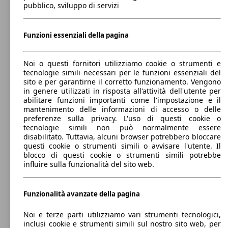
SUV/Fuoristrada/Pick-up
pubblico, sviluppo di servizi
Dal 2016
Toyota
C-HR
Elettrica/Benzina
Dimensioni (L/l/A):
Funzioni essenziali della pagina
da 4360 x 1800 x 1560 mm
Potenza:
Model Version
72 - 85 KW (98 - 116 PS)
112 KW
C-HR 2.0 hv GR Sport Premiere awd e-cvt
Porte:
Noi o questi fornitori utilizziamo cookie o strumenti e
(152 PS)
5
tecnologie simili necessari per le funzioni essenziali del
Sedili:
sito e per garantirne il corretto funzionamento. Vengono
Leistung
Ver
5
in genere utilizzati in risposta all'attività dell'utente per
Bagagliaio:
abilitare funzioni importanti come l'impostazione e il
377 - 1500 Litri
mantenimento delle informazioni di accesso o delle
Capacità di traino:
preferenze sulla privacy. L'uso di questi cookie o
0 - 1300 kg
tecnologie simili non può normalmente essere
Mostra versioni
disabilitato. Tuttavia, alcuni browser potrebbero bloccare
112 KW
C-HR 2.0 hv GR Sport awd e-cvt
questi cookie o strumenti simili o avvisare l'utente. Il
(152 PS)
blocco di questi cookie o strumenti simili potrebbe
influire sulla funzionalità del sito web.
72 KW
Ø 3.
C-HR 1.8h Active e-cvt
(98 PS)
l/10
Funzionalità avanzate della pagina
Noi e terze parti utilizziamo vari strumenti tecnologici,
112 KW
C-HR 2.0 hv Lounge Premiere fwd e-cvt
inclusi cookie e strumenti simili sul nostro sito web, per
(152 PS)