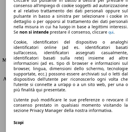
Cliccare sul pulsante in basso a destra per prestare il
consenso all’impiego di cookie soggetti ad autorizzazione
Emissioni di CO2 (combinato)*
e al relativo trattamento dei dati personali oppure sul
pulsante in basso a sinistra per selezionare i cookie in
dettaglio o per opporsi al trattamento dei dati personali
nella misura in cui ha luogo in base a legittimi interessi.
Se
non si intende
prestare il consenso, cliccare
.
qui
Ø 5.9 l/100km
Cookie, identificatori del dispositivo o analoghi
identificatori online (ad es. identificatori basati
Consumi
sull’accesso, identificatori assegnati casualmente,
identificatori basati sulla rete) insieme ad altre
Motore e Prestazioni
informazioni (ad es. tipo di browser e informazioni sul
browser, lingua, dimensioni dello schermo, tecnologie
KW (PS)
190 kW (258 PS)
supportate, ecc.) possono essere archiviati sul o letti dal
Accelerazione (0-100 km/h)
5.2s
dispositivo dell’utente per riconoscerlo ogni volta che
l’utente si connette a un’app o a un sito web, per una o
Velocità massima (km/h)
250 km/h
più finalità qui presentate.
Numero di marce
8
Coppia
400 nm
L’utente può modificare le sue preferenze o revocare il
Cilindrata
1998 ccm
consenso prestato in qualsiasi momento visitando la
sezione Privacy Manager della nostra informativa.
Carburante
Benzina
Cilindri
4
Scopi
Trasmissione
Automatico
Tipo di trazione
trazione posteriore