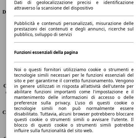
Dati di geolocalizzazione precisi e identificazione
attraverso la scansione del dispositivo
Dimensioni
Pubblicità e contenuti personalizzati, misurazione delle
Lunghezza
4380 mm
prestazioni dei contenuti e degli annunci, ricerche sul
Altezza
1300 mm
pubblico, sviluppo di servizi
Larghezza
1850 mm
Passo
2470 mm
Peso massimo
1710 kg
Funzioni essenziali della pagina
Carico massimo
-
Porte
2
Noi o questi fornitori utilizziamo cookie o strumenti e
Sedili
2
tecnologie simili necessari per le funzioni essenziali del
Carico sul tetto
-
sito e per garantirne il corretto funzionamento. Vengono
Capacità di traino (senza freni)
-
in genere utilizzati in risposta all'attività dell'utente per
abilitare funzioni importanti come l'impostazione e il
Capacità di traino (con freni)
-
mantenimento delle informazioni di accesso o delle
Volume del bagagliaio
290 l
preferenze sulla privacy. L'uso di questi cookie o
tecnologie simili non può normalmente essere
Consumi
disabilitato. Tuttavia, alcuni browser potrebbero bloccare
questi cookie o strumenti simili o avvisare l'utente. Il
blocco di questi cookie o strumenti simili potrebbe
Emissioni di CO2*
135 g/km (komb.)
influire sulla funzionalità del sito web.
Consumo (urbano)
7.5 l/100km