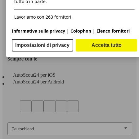
tutto o in parte.
Privacy
Lavoriamo con 263 fornitori.
Dichiarazione di Accessibilità
|
|
Informativa sulla privacy
Colophon
Elenco fornitori
Servizi
Area rivenditori
Impostazioni di privacy
Accetta tutto
Sempre con te
AutoScout24 per iOS
AutoScout24 per Android