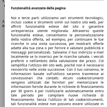
Consumo (extra-urbano)
5.5 l/100km
Consumo (combinato)*
5.9 l/100km
Funzionalità avanzate della pagina
Classe di emissione
Euro 6
Capacità del serbatoio
52 l
Noi e terze parti utilizziamo vari strumenti tecnologici,
AutoScout24 non si assume alcuna responsabilità per la correttezza
inclusi cookie e strumenti simili sul nostro sito web, per
dei dati.
offrirti funzionalità estese del sito e garantire
un'esperienza utente migliorata. Attraverso queste
Torna su
funzionalità estese, consentiamo la personalizzazione
della nostra offerta, ad esempio, per continuare le tue
ricerche in una visita successiva, per mostrarti offerte
adatte alla tua zona o per fornire e valutare pubblicità e
Benvenuti su AutoScout24, il mercato auto europeo.
messaggi personalizzati. Salviamo il tuo indirizzo e-mail
localmente se lo inserisci per le ricerche salvate, i veicoli
preferiti o nell'ambito della valutazione dei prezzi. Ciò
Società
semplifica l'utilizzo del sito web, poiché non è necessario
reinserirlo nelle visite successive. Con il tuo consenso, le
A proposito di AutoScout24
informazioni basate sull'utilizzo saranno trasmesse ai
concessionari che contatti. Alcuni cookie/strumenti
Stampa
vengono utilizzati dai fornitori per memorizzare le
informazioni fornite durante le richieste di finanziamento
Media
per 30 giorni e per riutilizzarle automaticamente entro
tale periodo per compilare nuove richieste di
Condizioni generali
finanziamento. Senza l'utilizzo di tali cookie/strumenti,
tali funzionalità estese non possono essere utilizzate in
Informazioni