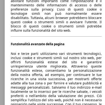
abilitare funzioni importanti come l'impostazione e il
mantenimento delle informazioni di accesso o delle
55 KW
Ø 4.
up! 3p 1.0 High up! 75cv asg
preferenze sulla privacy. L'uso di questi cookie o
(75 PS)
l/10
tecnologie simili non può normalmente essere
disabilitato. Tuttavia, alcuni browser potrebbero bloccare
44 KW
Ø 4.
questi cookie o strumenti simili o avvisare l'utente. Il
up! 5p 1.0 Beats up! 60cv my20
(60 PS)
l/10
blocco di questi cookie o strumenti simili potrebbe
influire sulla funzionalità del sito web.
44 KW
Ø 4.
Funzionalità avanzate della pagina
up! 3p 1.0 Move up! 60cv
(60 PS)
l/10
Noi e terze parti utilizziamo vari strumenti tecnologici,
inclusi cookie e strumenti simili sul nostro sito web, per
44 KW
Ø 4.
up! 5p 1.0 Color up! 60cv my20
offrirti funzionalità estese del sito e garantire
(60 PS)
l/10
un'esperienza utente migliorata. Attraverso queste
funzionalità estese, consentiamo la personalizzazione
della nostra offerta, ad esempio, per continuare le tue
ricerche in una visita successiva, per mostrarti offerte
44 KW
Ø 4.
adatte alla tua zona o per fornire e valutare pubblicità e
up! 3p 1.0 Move up! 60cv asg
(60 PS)
l/10
messaggi personalizzati. Salviamo il tuo indirizzo e-mail
localmente se lo inserisci per le ricerche salvate, i veicoli
55 KW
Ø 4.
preferiti o nell'ambito della valutazione dei prezzi. Ciò
up! 5p 1.0 Cross up! 75cv
(75 PS)
l/10
City car
semplifica l'utilizzo del sito web, poiché non è necessario
2011 - 2016
Volkswagen
up!
reinserirlo nelle visite successive. Con il tuo consenso, le