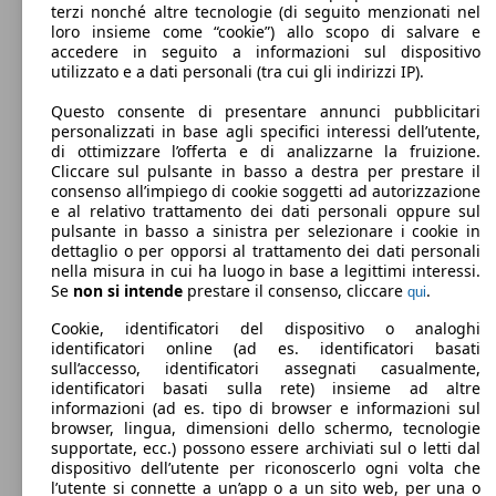
terzi nonché altre tecnologie (di seguito menzionati nel
Benzina
Dimensioni (L/l/A):
loro insieme come “cookie”) allo scopo di salvare e
da 3600 x 1640 x 1480 mm
accedere in seguito a informazioni sul dispositivo
Potenza:
Model Version
utilizzato e a dati personali (tra cui gli indirizzi IP).
44 - 85 KW (60 - 115 PS)
Porte:
Questo consente di presentare annunci pubblicitari
5
personalizzati in base agli specifici interessi dell’utente,
Sedili:
Leistung
Ver
di ottimizzare l’offerta e di analizzarne la fruizione.
4
Cliccare sul pulsante in basso a destra per prestare il
Bagagliaio:
consenso all’impiego di cookie soggetti ad autorizzazione
213 - 959 Litri
e al relativo trattamento dei dati personali oppure sul
Capacità di traino:
pulsante in basso a sinistra per selezionare i cookie in
0 - 800 kg
dettaglio o per opporsi al trattamento dei dati personali
Mostra versioni
nella misura in cui ha luogo in base a legittimi interessi.
Se
non si intende
prestare il consenso, cliccare
.
qui
44 KW
Ø 4.
Cookie, identificatori del dispositivo o analoghi
up! 3p 1.0 Beats up! 60cv my20
(60 PS)
l/10
identificatori online (ad es. identificatori basati
sull’accesso, identificatori assegnati casualmente,
identificatori basati sulla rete) insieme ad altre
informazioni (ad es. tipo di browser e informazioni sul
browser, lingua, dimensioni dello schermo, tecnologie
supportate, ecc.) possono essere archiviati sul o letti dal
dispositivo dell’utente per riconoscerlo ogni volta che
l’utente si connette a un’app o a un sito web, per una o