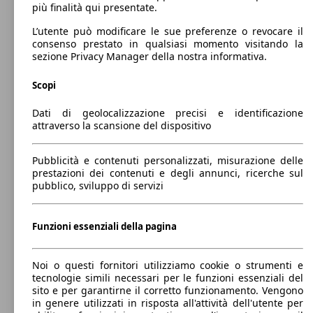
44 KW
Ø 4.
più finalità qui presentate.
up! 3p 1.0 Color up! 60cv my20
(60 PS)
l/10
L’utente può modificare le sue preferenze o revocare il
consenso prestato in qualsiasi momento visitando la
sezione Privacy Manager della nostra informativa.
Scopi
44 KW
Ø 4.
Dati di geolocalizzazione precisi e identificazione
up! 3p 1.0 High up! 60cv
(60 PS)
l/10
attraverso la scansione del dispositivo
City car
2014 - 2016
Volkswagen
e-up!
Pubblicità e contenuti personalizzati, misurazione delle
prestazioni dei contenuti e degli annunci, ricerche sul
Benzina
Dimensioni (L/l/A):
pubblico, sviluppo di servizi
da 3540 x 1650 x 1480 mm
Potenza:
Model Version
60 KW (82 PS)
55 KW
Ø 4.
Funzioni essenziali della pagina
up! 3p 1.0 High up! 75cv
Porte:
(75 PS)
l/10
5
Sedili:
Leistung
Ver
Noi o questi fornitori utilizziamo cookie o strumenti e
4
tecnologie simili necessari per le funzioni essenziali del
Bagagliaio:
sito e per garantirne il corretto funzionamento. Vengono
250 - 923 Litri
in genere utilizzati in risposta all'attività dell'utente per
Mostra versioni