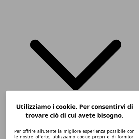
60 - 61
e-up! 5p
KW (82
- 83 PS)
60 KW
e-up! 5p my19
(82 PS)
Utilizziamo i cookie. Per consentirvi di
trovare ciò di cui avete bisogno.
City car
Per offrire all’utente la migliore esperienza possibile con
Dal 2016
Volkswagen
up! 5p 2017
le nostre offerte, utilizziamo cookie propri e di fornitori