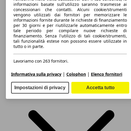
informazioni basate sull'utilizzo saranno trasmesse ai
Elettrica
Dimensioni (L/l/A):
concessionari che contatti. Alcuni cookie/strumenti
da 3540 x 1640 x 1460 mm
vengono utilizzati dai fornitori per memorizzare le
44 KW
Ø 4.
Potenza:
Model Version
up! 3p 1.0 Move up! 60cv my20
informazioni fornite durante le richieste di finanziamento
(60 PS)
l/10
44 - 55 KW (60 - 75 PS)
per 30 giorni e per riutilizzarle automaticamente entro
Porte:
tale periodo per compilare nuove richieste di
3 - 5
55 KW
Ø 4.
finanziamento. Senza l'utilizzo di tali cookie/strumenti,
up! 5p 1.0 Cross up! 75cv asg
Sedili:
(75 PS)
l/10
Leistung
Ver
tali funzionalità estese non possono essere utilizzate in
4
tutto o in parte.
Bagagliaio:
213 - 959 Litri
Capacità di traino:
Lavoriamo con 263 fornitori.
55 KW
Ø 4.
0 - 800 kg
up! 3p 1.0 Move up! 75cv
(75 PS)
l/10
Mostra versioni
|
|
Informativa sulla privacy
Colophon
Elenco fornitori
44 KW
Ø 4.
up! 5p 1.0 High up! 60cv
(60 PS)
l/10
60 KW
Impostazioni di privacy
Accetta tutto
e-up! 5p
(82 PS)
55 KW
Ø 4.
up! 3p 1.0 Move up! 75cv asg
(75 PS)
l/10
55 KW
Ø 4.
up! 5p 1.0 High up! 75cv