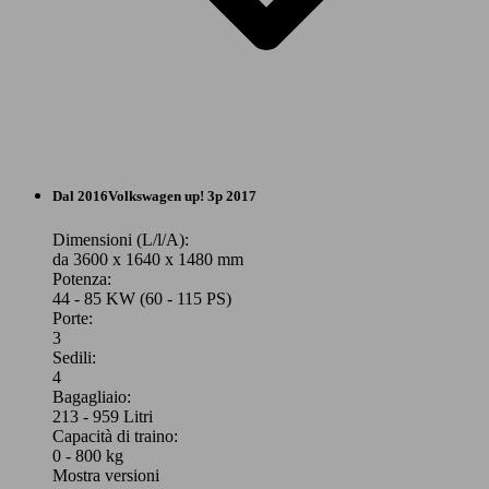
City car
Dal 2016
Volkswagen
up! 3p 2017
Elettrica
Dimensioni (L/l/A):
da 3600 x 1640 x 1480 mm
Potenza:
Model Version
44 - 85 KW (60 - 115 PS)
Porte:
3
Sedili:
Leistung
Ver
4
Bagagliaio:
213 - 959 Litri
Capacità di traino:
0 - 800 kg
Mostra versioni