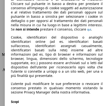
Cliccare sul pulsante in basso a destra per prestare il
164 g/km
consenso all’impiego di cookie soggetti ad autorizzazione
e al relativo trattamento dei dati personali oppure sul
Emissioni di CO2 (combinato)*
pulsante in basso a sinistra per selezionare i cookie in
dettaglio o per opporsi al trattamento dei dati personali
nella misura in cui ha luogo in base a legittimi interessi.
Se
non si intende
prestare il consenso, cliccare
.
qui
Cookie, identificatori del dispositivo o analoghi
Ø 7.1 l/100km
identificatori online (ad es. identificatori basati
Consumi
sull’accesso, identificatori assegnati casualmente,
identificatori basati sulla rete) insieme ad altre
informazioni (ad es. tipo di browser e informazioni sul
Motore e Prestazioni
browser, lingua, dimensioni dello schermo, tecnologie
supportate, ecc.) possono essere archiviati sul o letti dal
KW (PS)
184 kW (250 PS)
dispositivo dell’utente per riconoscerlo ogni volta che
Accelerazione (0-100 km/h)
7.7s
l’utente si connette a un’app o a un sito web, per una o
Velocità massima (km/h)
215 km/h
più finalità qui presentate.
Numero di marce
8
L’utente può modificare le sue preferenze o revocare il
Coppia
350 nm
consenso prestato in qualsiasi momento visitando la
Cilindrata
1969 ccm
sezione Privacy Manager della nostra informativa.
Carburante
Elettrica/Benzina
Cilindri
4
Scopi