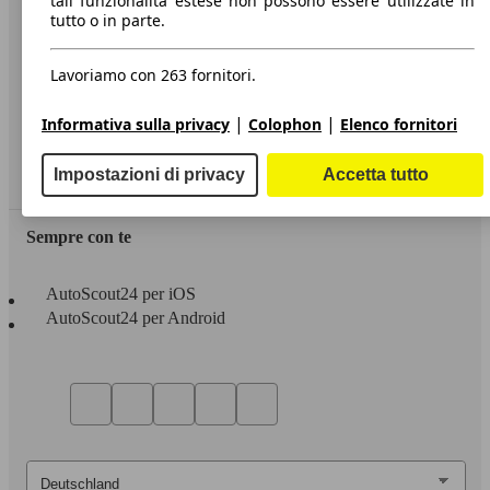
tali funzionalità estese non possono essere utilizzate in
tutto o in parte.
Informazioni
Privacy
Lavoriamo con 263 fornitori.
Dichiarazione di Accessibilità
|
|
Informativa sulla privacy
Colophon
Elenco fornitori
Servizi
Impostazioni di privacy
Accetta tutto
Area rivenditori
Sempre con te
AutoScout24 per iOS
AutoScout24 per Android