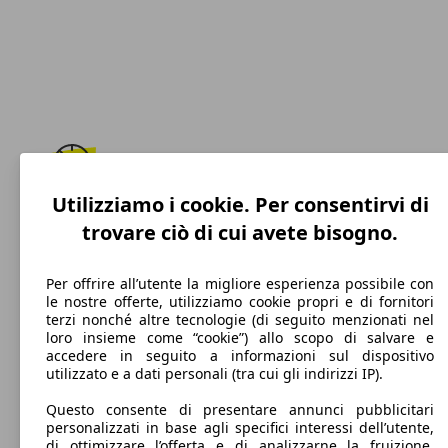
Utilizziamo i cookie. Per consentirvi di
215 km/h
trovare ciò di cui avete bisogno.
Velocità massima
Per offrire all’utente la migliore esperienza possibile con
le nostre offerte, utilizziamo cookie propri e di fornitori
terzi nonché altre tecnologie (di seguito menzionati nel
Elettrica/Benzina
loro insieme come “cookie”) allo scopo di salvare e
accedere in seguito a informazioni sul dispositivo
Carburante
utilizzato e a dati personali (tra cui gli indirizzi IP).
Questo consente di presentare annunci pubblicitari
personalizzati in base agli specifici interessi dell’utente,
di ottimizzare l’offerta e di analizzarne la fruizione.