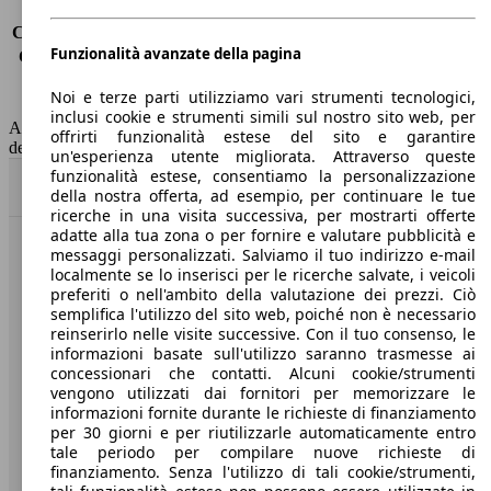
Consumo (urbano)
-
Consumo (extra-urbano)
-
Funzionalità avanzate della pagina
Consumo (combinato)*
7.1 l/100km
Classe di emissione
Euro 6
Noi e terze parti utilizziamo vari strumenti tecnologici,
Capacità del serbatoio
71 l
inclusi cookie e strumenti simili sul nostro sito web, per
AutoScout24 non si assume alcuna responsabilità per la correttezza
offrirti funzionalità estese del sito e garantire
dei dati.
un'esperienza utente migliorata. Attraverso queste
funzionalità estese, consentiamo la personalizzazione
Torna su
della nostra offerta, ad esempio, per continuare le tue
ricerche in una visita successiva, per mostrarti offerte
adatte alla tua zona o per fornire e valutare pubblicità e
messaggi personalizzati. Salviamo il tuo indirizzo e-mail
Benvenuti su AutoScout24, il mercato auto europeo.
localmente se lo inserisci per le ricerche salvate, i veicoli
preferiti o nell'ambito della valutazione dei prezzi. Ciò
semplifica l'utilizzo del sito web, poiché non è necessario
Società
reinserirlo nelle visite successive. Con il tuo consenso, le
informazioni basate sull'utilizzo saranno trasmesse ai
A proposito di AutoScout24
concessionari che contatti. Alcuni cookie/strumenti
vengono utilizzati dai fornitori per memorizzare le
Stampa
informazioni fornite durante le richieste di finanziamento
per 30 giorni e per riutilizzarle automaticamente entro
Media
tale periodo per compilare nuove richieste di
finanziamento. Senza l'utilizzo di tali cookie/strumenti,
Condizioni generali