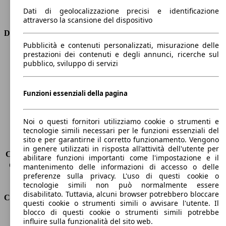
Trasmissione
Automatico
Dati di geolocalizzazione precisi e identificazione
Tipo di trazione
Integrale
attraverso la scansione del dispositivo
Dimensioni
Pubblicità e contenuti personalizzati, misurazione delle
prestazioni dei contenuti e degli annunci, ricerche sul
Lunghezza
4950 mm
pubblico, sviluppo di servizi
Altezza
1780 mm
Larghezza
2010 mm
Passo
2980 mm
Funzioni essenziali della pagina
Peso massimo
2790 kg
Carico massimo
-
Noi o questi fornitori utilizziamo cookie o strumenti e
Porte
5
tecnologie simili necessari per le funzioni essenziali del
Sedili
7
sito e per garantirne il corretto funzionamento. Vengono
Carico sul tetto
-
in genere utilizzati in risposta all'attività dell'utente per
Capacità di traino (senza freni)
-
abilitare funzioni importanti come l'impostazione e il
Capacità di traino (con freni)
2400 kg
mantenimento delle informazioni di accesso o delle
preferenze sulla privacy. L'uso di questi cookie o
Volume del bagagliaio
302 - 1856 l
tecnologie simili non può normalmente essere
disabilitato. Tuttavia, alcuni browser potrebbero bloccare
Consumi
questi cookie o strumenti simili o avvisare l'utente. Il
blocco di questi cookie o strumenti simili potrebbe
Emissioni di CO2*
164 g/km (komb.)
influire sulla funzionalità del sito web.