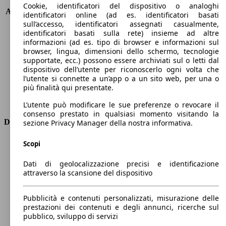
KW (PS)
173 kW (235 PS)
Cookie, identificatori del dispositivo o analoghi
Accelerazione (0-100 km/h)
7.6s
identificatori online (ad es. identificatori basati
Velocità massima (km/h)
180 km/h
sull’accesso, identificatori assegnati casualmente,
identificatori basati sulla rete) insieme ad altre
Numero di marce
8
informazioni (ad es. tipo di browser e informazioni sul
Coppia
480 nm
browser, lingua, dimensioni dello schermo, tecnologie
Cilindrata
1969 ccm
supportate, ecc.) possono essere archiviati sul o letti dal
Carburante
Elettrica/Diesel
dispositivo dell’utente per riconoscerlo ogni volta che
Cilindri
4
l’utente si connette a un’app o a un sito web, per una o
più finalità qui presentate.
Trasmissione
Automatico
Tipo di trazione
Integrale
L’utente può modificare le sue preferenze o revocare il
consenso prestato in qualsiasi momento visitando la
Dimensioni
sezione Privacy Manager della nostra informativa.
Lunghezza
4950 mm
Scopi
Altezza
1770 mm
Dati di geolocalizzazione precisi e identificazione
Larghezza
1920 mm
attraverso la scansione del dispositivo
Passo
2980 mm
Peso massimo
2840 kg
Pubblicità e contenuti personalizzati, misurazione delle
Carico massimo
-
prestazioni dei contenuti e degli annunci, ricerche sul
Porte
5
pubblico, sviluppo di servizi
Sedili
7