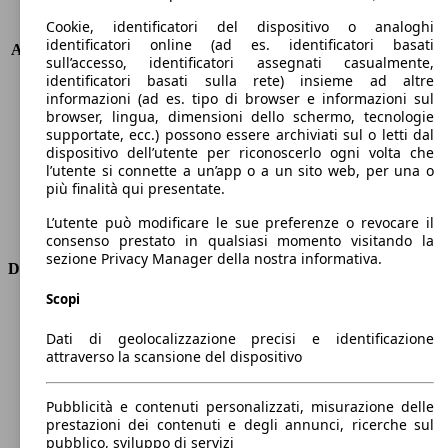
Cookie, identificatori del dispositivo o analoghi
KW (PS)
228 kW (310 PS)
identificatori online (ad es. identificatori basati
Accelerazione (0-100 km/h)
5.4s
sull’accesso, identificatori assegnati casualmente,
Velocità massima (km/h)
180 km/h
identificatori basati sulla rete) insieme ad altre
Numero di marce
8
informazioni (ad es. tipo di browser e informazioni sul
browser, lingua, dimensioni dello schermo, tecnologie
Coppia
400 nm
supportate, ecc.) possono essere archiviati sul o letti dal
Cilindrata
1969 ccm
dispositivo dell’utente per riconoscerlo ogni volta che
Carburante
Elettrica/Benzina
l’utente si connette a un’app o a un sito web, per una o
Cilindri
4
più finalità qui presentate.
Trasmissione
Automatico
L’utente può modificare le sue preferenze o revocare il
Tipo di trazione
Integrale
consenso prestato in qualsiasi momento visitando la
sezione Privacy Manager della nostra informativa.
Dimensioni
Scopi
Lunghezza
4950 mm
Altezza
1770 mm
Dati di geolocalizzazione precisi e identificazione
Larghezza
1920 mm
attraverso la scansione del dispositivo
Passo
2980 mm
Peso massimo
2950 kg
Pubblicità e contenuti personalizzati, misurazione delle
Carico massimo
-
prestazioni dei contenuti e degli annunci, ricerche sul
pubblico, sviluppo di servizi
Porte
5