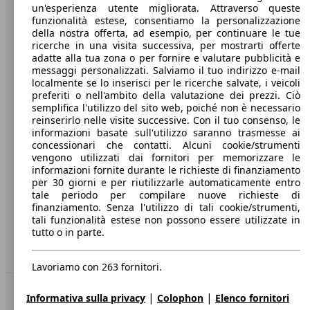
un'esperienza utente migliorata. Attraverso queste
funzionalità estese, consentiamo la personalizzazione
Società
della nostra offerta, ad esempio, per continuare le tue
ricerche in una visita successiva, per mostrarti offerte
adatte alla tua zona o per fornire e valutare pubblicità e
A proposito di AutoScout24
messaggi personalizzati. Salviamo il tuo indirizzo e-mail
localmente se lo inserisci per le ricerche salvate, i veicoli
Stampa
preferiti o nell'ambito della valutazione dei prezzi. Ciò
semplifica l'utilizzo del sito web, poiché non è necessario
Media
reinserirlo nelle visite successive. Con il tuo consenso, le
Condizioni generali
informazioni basate sull'utilizzo saranno trasmesse ai
concessionari che contatti. Alcuni cookie/strumenti
Informazioni
vengono utilizzati dai fornitori per memorizzare le
informazioni fornite durante le richieste di finanziamento
Privacy
per 30 giorni e per riutilizzarle automaticamente entro
tale periodo per compilare nuove richieste di
Dichiarazione di Accessibilità
finanziamento. Senza l'utilizzo di tali cookie/strumenti,
tali funzionalità estese non possono essere utilizzate in
tutto o in parte.
Servizi
Area rivenditori
Lavoriamo con 263 fornitori.
Sempre con te
|
|
Informativa sulla privacy
Colophon
Elenco fornitori