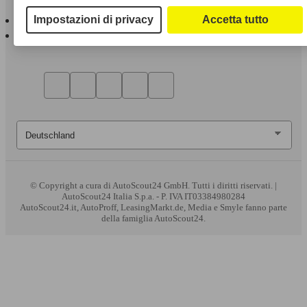
AutoScout24 per iOS
Impostazioni di privacy
Accetta tutto
AutoScout24 per Android
© Copyright
a cura di AutoScout24 GmbH. Tutti i diritti riservati. |
AutoScout24 Italia S.p.a. - P. IVA IT03384980284
AutoScout24.it, AutoProff, LeasingMarkt.de, Media e Smyle fanno parte
della famiglia AutoScout24.