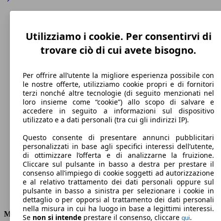
Utilizziamo i cookie. Per consentirvi di
trovare ciò di cui avete bisogno.
Per offrire all’utente la migliore esperienza possibile con
le nostre offerte, utilizziamo cookie propri e di fornitori
terzi nonché altre tecnologie (di seguito menzionati nel
loro insieme come “cookie”) allo scopo di salvare e
accedere in seguito a informazioni sul dispositivo
180 km/h
utilizzato e a dati personali (tra cui gli indirizzi IP).
Velocità massima
Questo consente di presentare annunci pubblicitari
personalizzati in base agli specifici interessi dell’utente,
di ottimizzare l’offerta e di analizzarne la fruizione.
Cliccare sul pulsante in basso a destra per prestare il
consenso all’impiego di cookie soggetti ad autorizzazione
Elettrica/Benzina
e al relativo trattamento dei dati personali oppure sul
pulsante in basso a sinistra per selezionare i cookie in
Carburante
dettaglio o per opporsi al trattamento dei dati personali
nella misura in cui ha luogo in base a legittimi interessi.
Motore e Prestazioni
Se
non si intende
prestare il consenso, cliccare
.
qui