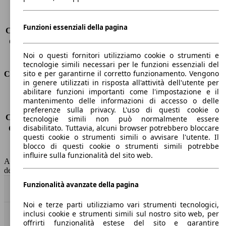
Sedili
7
Carico sul tetto
-
Funzioni essenziali della pagina
Capacità di traino (senza freni)
-
Capacità di traino (con freni)
2350 kg
Volume del bagagliaio
262 - 1816 l
Noi o questi fornitori utilizziamo cookie o strumenti e
tecnologie simili necessari per le funzioni essenziali del
sito e per garantirne il corretto funzionamento. Vengono
Consumi
in genere utilizzati in risposta all'attività dell'utente per
abilitare funzioni importanti come l'impostazione e il
Emissioni di CO2*
-
mantenimento delle informazioni di accesso o delle
Consumo (urbano)
-
preferenze sulla privacy. L'uso di questi cookie o
Consumo (extra-urbano)
-
tecnologie simili non può normalmente essere
disabilitato. Tuttavia, alcuni browser potrebbero bloccare
Consumo (combinato)*
-
questi cookie o strumenti simili o avvisare l'utente. Il
Classe di emissione
Euro 6
blocco di questi cookie o strumenti simili potrebbe
Capacità del serbatoio
71 l
influire sulla funzionalità del sito web.
AutoScout24 non si assume alcuna responsabilità per la correttezza
dei dati.
Funzionalità avanzate della pagina
Torna su
Noi e terze parti utilizziamo vari strumenti tecnologici,
inclusi cookie e strumenti simili sul nostro sito web, per
Benvenuti su AutoScout24, il mercato auto europeo.
offrirti funzionalità estese del sito e garantire