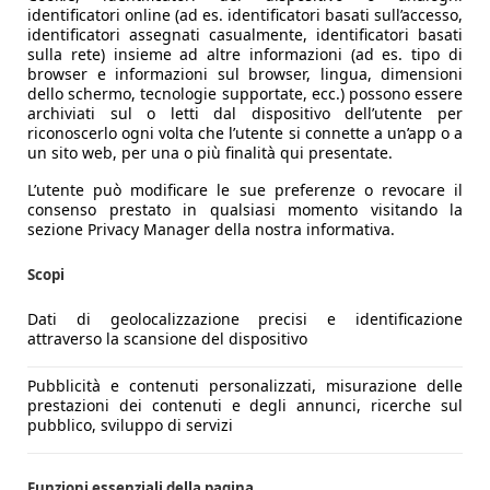
identificatori online (ad es. identificatori basati sull’accesso,
identificatori assegnati casualmente, identificatori basati
sulla rete) insieme ad altre informazioni (ad es. tipo di
browser e informazioni sul browser, lingua, dimensioni
dello schermo, tecnologie supportate, ecc.) possono essere
archiviati sul o letti dal dispositivo dell’utente per
riconoscerlo ogni volta che l’utente si connette a un’app o a
un sito web, per una o più finalità qui presentate.
L’utente può modificare le sue preferenze o revocare il
consenso prestato in qualsiasi momento visitando la
sezione Privacy Manager della nostra informativa.
Scopi
Dati di geolocalizzazione precisi e identificazione
attraverso la scansione del dispositivo
e Rover e introduce linee più morbide e imponenti. Non è 
Pubblicità e contenuti personalizzati, misurazione delle
prestazioni dei contenuti e degli annunci, ricerche sul
una posizione di guida alta che restituisce immediatamente l
pubblico, sviluppo di servizi
ipico delle youngtimer di lusso.
Funzioni essenziali della pagina