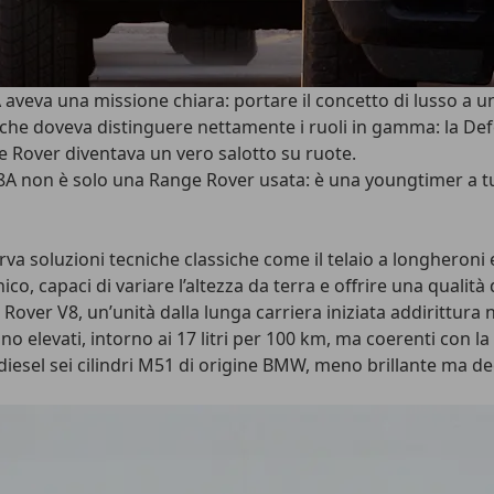
veva una missione chiara: portare il concetto di lusso a un 
 che doveva distinguere nettamente i ruoli in gamma: la Def
nge Rover diventava un vero
salotto su ruote
.
 P38A non è solo una Range Rover usata: è una
youngtimer a tut
a soluzioni tecniche classiche come il telaio a longheroni e
ico, capaci di variare l’altezza da terra e offrire una qual
ebre Rover V8, un’unità dalla lunga carriera iniziata addirittu
no elevati
, intorno ai 17 litri per 100 km, ma coerenti con la 
diesel sei cilindri M51 di origine BMW
, meno brillante ma de