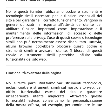
n cui il motore elettrico gestisce principalmente la trazion
Noi o questi fornitori utilizziamo cookie o strumenti e
mico ed elettrico puro spesso trascura una terza soluzione m
tecnologie simili necessari per le funzioni essenziali del
sito e per garantirne il corretto funzionamento. Vengono in
ia progettata per adattarsi alle esigenze reali della mobil
genere utilizzati in risposta all'attività dell'utente per
a rifornimento come sempre, ma si beneficia di una guida più 
abilitare funzioni importanti come l'impostazione e il
mantenimento delle informazioni di accesso o delle
preferenze sulla privacy. L'uso di questi cookie o tecnologie
 in modo continuo e intelligente
. A differenza di
micro hybrid
simili non può normalmente essere disabilitato. Tuttavia,
teria compatta (circa 1–2 kWh).
alcuni browser potrebbero bloccare questi cookie o
de capacità, questo valore può sembrare limitato, ma per una 
strumenti simili o avvisare l'utente. Il blocco di questi
cookie o strumenti simili potrebbe influire sulla
e e recuperare energia nel modo più efficiente possibile
. L’
funzionalità del sito web.
i periodi e riutilizzata nei momenti in cui il motore termic
guida quotidiana. Nelle manovre, nel traffico cittadino o nei
le situazioni in cui un motore termico tradizionale consuma 
Funzionalità avanzate della pagina
ecupero in frenata e a una gestione intelligente dei flussi en
Noi e terze parti utilizziamo vari strumenti tecnologici,
 riduttivo. Dietro questa definizione si nascondono infatti 
inclusi cookie e strumenti simili sul nostro sito web, per
pratica, si sono affermate tre architetture principali, ognun
offrirti funzionalità estese del sito e garantire
un'esperienza utente migliorata. Attraverso queste
funzionalità estese, consentiamo la personalizzazione
della nostra offerta, ad esempio, per continuare le tue
Breve descrizione