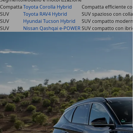
Compatta
Toyota Corolla Hybrid
Compatta efficiente con
SUV
Toyota RAV4 Hybrid
SUV spazioso con colla
SUV
Hyundai Tucson Hybrid
SUV compatto moderno 
SUV
Nissan Qashqai e-POWER
SUV compatto con ibrid