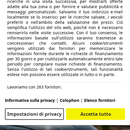
ricerche in una visita successiva, per mostrarti offerte
 sistema full hybrid a ripartizione di potenza.
adatte alla tua zona o per fornire e valutare pubblicità e
messaggi personalizzati. Salviamo il tuo indirizzo e-mail
udata tecnologia ibrida a ripartizione di potenza.
localmente se lo inserisci per le ricerche salvate, i veicoli
con sistema ibrido completo parallelo.
preferiti o nell'ambito della valutazione dei prezzi. Ciò
o seriale: trazione elettrica, benzina come generatore.
semplifica l'utilizzo del sito web, poiché non è necessario
reinserirlo nelle visite successive. Con il tuo consenso, le
informazioni basate sull'utilizzo saranno trasmesse ai
concessionari che contatti. Alcuni cookie/strumenti
vengono utilizzati dai fornitori per memorizzare le
informazioni fornite durante le richieste di finanziamento
per 30 giorni e per riutilizzarle automaticamente entro tale
periodo per compilare nuove richieste di finanziamento.
Senza l'utilizzo di tali cookie/strumenti, tali funzionalità
estese non possono essere utilizzate in tutto o in parte.
Lavoriamo con 263 fornitori.
|
|
Informativa sulla privacy
Colophon
Elenco fornitori
Impostazioni di privacy
Accetta tutto