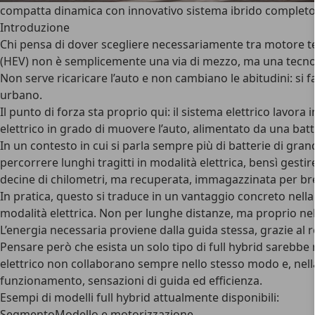
compatta dinamica con innovativo sistema ibrido completo, i
Introduzione
Chi pensa di dover scegliere necessariamente tra motore ter
(HEV) non è semplicemente una via di mezzo, ma una tecnolog
Non serve ricaricare l’auto e non cambiano le abitudini: si f
urbano.
Il punto di forza sta proprio qui:
il sistema elettrico lavora
elettrico in grado di muovere l’auto, alimentato da una bat
In un contesto in cui si parla sempre più di batterie di gran
percorrere lunghi tragitti in modalità elettrica, bensì
gestir
decine di chilometri, ma recuperata, immagazzinata per brev
In pratica, questo si traduce in un vantaggio concreto nella 
modalità elettrica. Non per lunghe distanze, ma proprio nel
L’energia necessaria proviene dalla guida stessa, grazie al r
Pensare però che esista un solo tipo di full hybrid sarebbe
elettrico non collaborano sempre nello stesso modo e, nella 
funzionamento, sensazioni di guida ed efficienza.
Esempi di modelli full hybrid attualmente disponibili:
Segmento
Modello e motorizzazione