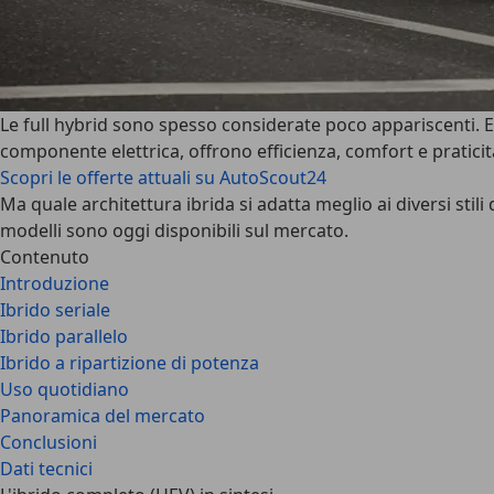
Le full hybrid sono spesso considerate poco appariscenti. Ed
componente elettrica, offrono efficienza, comfort e praticità 
Scopri le offerte attuali su AutoScout24
Ma quale architettura ibrida si adatta meglio ai diversi stili
modelli sono oggi disponibili sul mercato.
Contenuto
Introduzione
Ibrido seriale
Ibrido parallelo
Ibrido a ripartizione di potenza
Uso quotidiano
Panoramica del mercato
Conclusioni
Dati tecnici