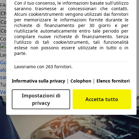
Con il tuo consenso, le informazioni basate sull'utilizzo
FAQ
saranno trasmesse ai concessionari che contatti.
Che differenza c’è fra divieto di sosta e divieto di fermata?
Alcuni cookie/strumenti vengono utilizzati dai fornitori
per memorizzare le informazioni fornite durante le
Com’è fatto il cartello di divieto di sosta?
richieste di finanziamento per 30 giorni e per
Com’è fatto il cartello di divieto di fermata?
riutilizzarle automaticamente entro tale periodo per
compilare nuove richieste di finanziamento. Senza
Condividi l'articolo
l'utilizzo di tali cookie/strumenti, tali funzionalità
estese non possono essere utilizzate in tutto o in
parte.
Leggi anche
Guida in stato di ebbrezza 2026: sanzioni e
Lavoriamo con 263 fornitori.
alcolock
Alcolock: guida completa 2026 a costi, obblighi e
sanzioni
|
|
Informativa sulla privacy
Colophon
Elenco fornitori
Tutti gli articoli
Vedi tutto
Impostazioni di
Accetta tutto
privacy