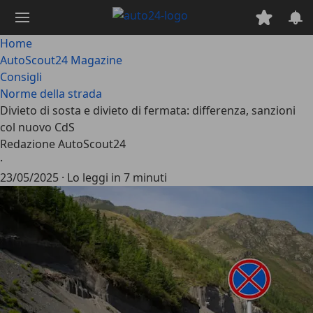
Passa
al
contenuto
Home
principale
AutoScout24 Magazine
Consigli
Norme della strada
Divieto di sosta e divieto di fermata: differenza, sanzioni
col nuovo CdS
Redazione AutoScout24
·
23/05/2025
·
Lo leggi in 7 minuti