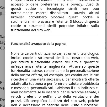
disabili).
accesso o delle preferenze sulla privacy. L'uso di
Sanzioni
Minimo 42 euro.
Generalmente
questi cookie o tecnologie simili non può
normalmente essere disabilitato. Tuttavia, alcuni
(base)
superiore alla sanzione
browser potrebbero bloccare questi cookie o
base per sosta, ma non
strumenti simili o avvisare l'utente. Il blocco di questi
specificata
cookie o strumenti simili potrebbe influire sulla
funzionalità del sito web.
esattamente.
Sanzioni
330 euro per sosta
Non specificate nel
(aggravate -
non autorizzata negli
dettaglio, ma possibile
Funzionalità avanzate della pagina
CDS 2024)
spazi riservati ai
aggravio per situazioni
disabili o in
pericolose (es.
Noi e terze parti utilizziamo vari strumenti tecnologici,
inclusi cookie e strumenti simili sul nostro sito web,
corrispondenza di
ostruzione incroci o
per offrirti funzionalità estese del sito e garantire
scivoli. Rimozione e
passaggi pedonali).
un'esperienza utente migliorata. Attraverso queste
decurtazione punti se
funzionalità estese, consentiamo la personalizzazione
della nostra offerta, ad esempio, per continuare le tue
intralcio grave.
ricerche in una visita successiva, per mostrarti offerte
Rimozione
Possibile se crea
Altamente probabile se
adatte alla tua zona o per fornire e valutare pubblicità
Veicolo
pericolo o grave
causa pericolo o
e messaggi personalizzati. Salviamo il tuo indirizzo e-
mail localmente se lo inserisci per le ricerche salvate, i
intralcio.
intralcio.
veicoli preferiti o nell'ambito della valutazione dei
Decurtazione
Prevista in casi gravi.
Possibile in caso di
prezzi. Ciò semplifica l'utilizzo del sito web, poiché
Punti
pericolo.
non è necessario reinserirlo nelle visite successive.