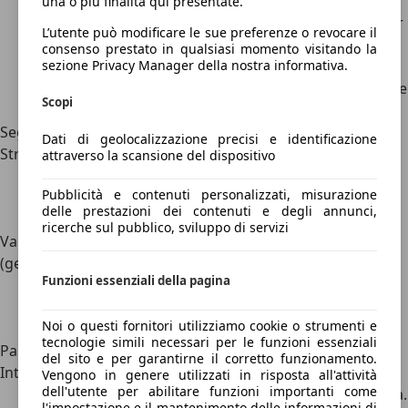
la marcia in modo
temporaneamente la
una o più finalità qui presentate.
prolungato, con
marcia, anche solo per
L’utente può modificare le sue preferenze o revocare il
possibilità per il
pochi istanti, con il
consenso prestato in qualsiasi momento visitando la
sezione Privacy Manager della nostra informativa.
guidatore di
guidatore al volante.
allontanarsi dal
Vieta sia la fermata che
Scopi
veicolo (parcheggio).
la sosta prolungata.
Segnale
Circolare, fondo blu
Circolare, bordo rosso
Dati di geolocalizzazione precisi e identificazione
Stradale
con una banda
con una "X" rossa su
attraverso la scansione del dispositivo
diagonale rossa (da
fondo blu.
Pubblicità e contenuti personalizzati, misurazione
destra in basso verso
delle prestazioni dei contenuti e degli annunci,
l'alto a sinistra).
ricerche sul pubblico, sviluppo di servizi
Validità
24 ore su 24 fuori dai
Sempre valido, salvo
(generale)
centri abitati. Nei
emergenze.
Funzioni essenziali della pagina
centri abitati, dalle 8
alle 20, salvo diversa
Noi o questi fornitori utilizziamo cookie o strumenti e
indicazione.
tecnologie simili necessari per le funzioni essenziali
Pannelli
Possono indicare
Generalmente non
del sito e per garantirne il corretto funzionamento.
Integrativi
orari, giorni o veicoli
previsti pannelli che
Vengono in genere utilizzati in risposta all'attività
dell'utente per abilitare funzioni importanti come
esenti (es. residenti,
consentano la fermata.
l'impostazione e il mantenimento delle informazioni di