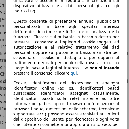
di salvare e accedere in seguito a informazioni sul
In particolare, fermarsi vicino a un incrocio può ridurre la
dispositivo utilizzato e a dati personali (tra cui gli
indirizzi IP).
visibilità per gli altri automobilisti; stopparsi su un
passaggio pedonale o in prossimità di una curva può
Questo consente di presentare annunci pubblicitari
mettere in pericolo i pedoni, che potrebbero essere
personalizzati in base agli specifici interessi
dell’utente, di ottimizzare l’offerta e di analizzarne la
costretti a camminare sulla carreggiata per aggirare il
fruizione. Cliccare sul pulsante in basso a destra per
mezzo fermo.
prestare il consenso all’impiego di cookie soggetti ad
Tre regole chiave
autorizzazione e al relativo trattamento dei dati
personali oppure sul pulsante in basso a sinistra per
È vietato fermarsi per chiedere informazioni agli agenti del
selezionare i cookie in dettaglio o per opporsi al
traffico, se questo causa intralcio o rallentamento alla
trattamento dei dati personali nella misura in cui ha
circolazione.
luogo in base a legittimi interessi. Se
non si intende
prestare il consenso, cliccare
qui
.
Chi (nei casi ammessi) lascia il veicolo in sosta deve
azionare il freno di stazionamento e, di regola, aver cura di
Cookie, identificatori del dispositivo o analoghi
inserire il rapporto più basso del cambio di velocità. Nelle
identificatori online (ad es. identificatori basati
sull’accesso, identificatori assegnati casualmente,
strade a forte pendenza si deve, inoltre, lasciare in sosta il
identificatori basati sulla rete) insieme ad altre
veicolo con le ruote sterzate.
informazioni (ad es. tipo di browser e informazioni sul
L’auto in sosta deve avere il motore spento.
browser, lingua, dimensioni dello schermo, tecnologie
supportate, ecc.) possono essere archiviati sul o letti
Caratteristica
Divieto di Sosta
Divieto di Fermata
dal dispositivo dell’utente per riconoscerlo ogni volta
Definizione
Divieto di sospendere
Divieto di sospendere
che l’utente si connette a un’app o a un sito web, per