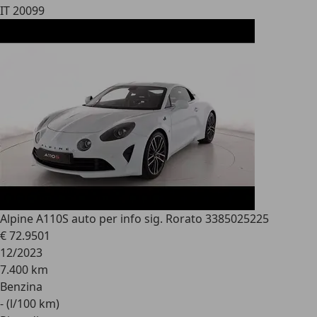
IT 20099
Alpine A110
S auto per info sig. Rorato 3385025225
€ 72.950
1
12/2023
7.400 km
Benzina
- (l/100 km)