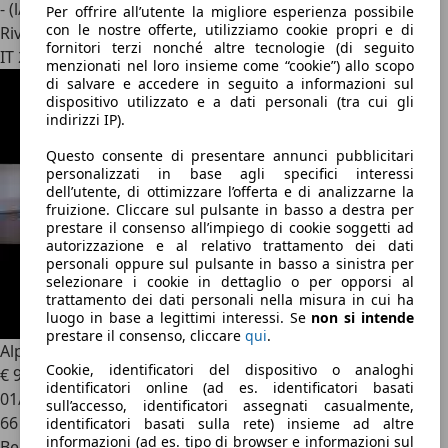
- (l/100 km)
Per offrire all’utente la migliore esperienza possibile
con le nostre offerte, utilizziamo cookie propri e di
Rivenditore
fornitori terzi nonché altre tecnologie (di seguito
IT 20099
menzionati nel loro insieme come “cookie”) allo scopo
di salvare e accedere in seguito a informazioni sul
dispositivo utilizzato e a dati personali (tra cui gli
indirizzi IP).
Questo consente di presentare annunci pubblicitari
personalizzati in base agli specifici interessi
dell’utente, di ottimizzare l’offerta e di analizzarne la
fruizione. Cliccare sul pulsante in basso a destra per
prestare il consenso all’impiego di cookie soggetti ad
autorizzazione e al relativo trattamento dei dati
personali oppure sul pulsante in basso a sinistra per
selezionare i cookie in dettaglio o per opporsi al
trattamento dei dati personali nella misura in cui ha
luogo in base a legittimi interessi. Se
non si intende
prestare il consenso, cliccare
qui
.
Alpine A110
ALPINE A110 San Remo 73 .
Cookie, identificatori del dispositivo o analoghi
€ 99.000
identificatori online (ad es. identificatori basati
01/2024
sull’accesso, identificatori assegnati casualmente,
66 km
identificatori basati sulla rete) insieme ad altre
informazioni (ad es. tipo di browser e informazioni sul
Benzina