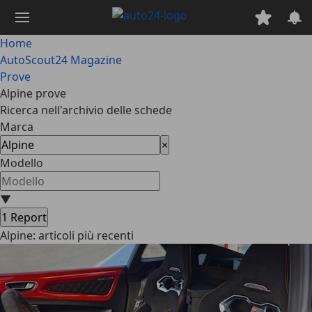
Passa
al
contenuto
Home
principale
AutoScout24 Magazine
Prove
Alpine prove
Ricerca nell'archivio delle schede
Marca
×
Modello
▼
1
Report
Alpine: articoli più recenti