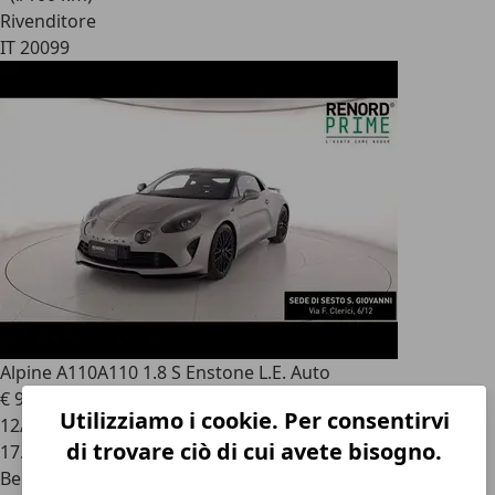
Rivenditore
IT 20099
Alpine A110
A110 1.8 S Enstone L.E. Auto
€ 95.000
1
Utilizziamo i cookie. Per consentirvi
12/2023
di trovare ciò di cui avete bisogno.
17.514 km
Benzina