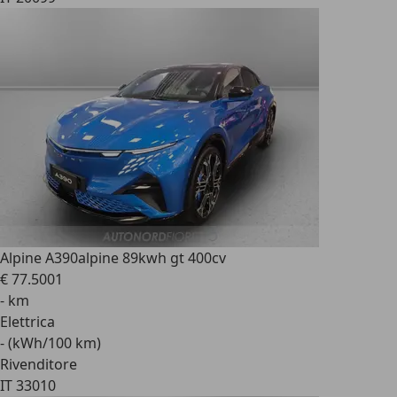
Alpine A390
alpine 89kwh gt 400cv
€ 77.500
1
- km
Elettrica
- (kWh/100 km)
Rivenditore
IT 33010