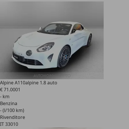
Alpine A110
alpine 1.8 auto
€ 71.000
1
- km
Benzina
- (l/100 km)
Rivenditore
IT 33010