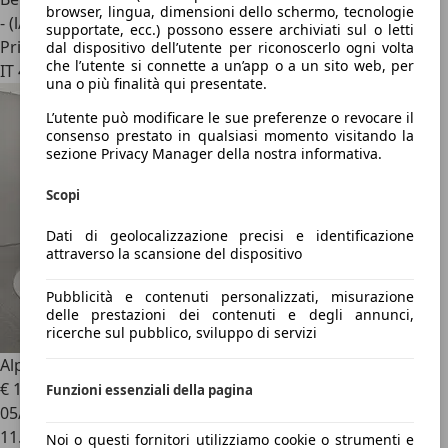
browser, lingua, dimensioni dello schermo, tecnologie
- (l/100 km)
supportate, ecc.) possono essere archiviati sul o letti
Privato
dal dispositivo dell’utente per riconoscerlo ogni volta
che l’utente si connette a un’app o a un sito web, per
IT 41018
una o più finalità qui presentate.
L’utente può modificare le sue preferenze o revocare il
consenso prestato in qualsiasi momento visitando la
sezione Privacy Manager della nostra informativa.
Scopi
Dati di geolocalizzazione precisi e identificazione
attraverso la scansione del dispositivo
Pubblicità e contenuti personalizzati, misurazione
delle prestazioni dei contenuti e degli annunci,
ricerche sul pubblico, sviluppo di servizi
Alpine A290
PREMIÈRE EDITION 220cv
€ 15.000
1
Funzioni essenziali della pagina
05/2025
11.000 km
Noi o questi fornitori utilizziamo cookie o strumenti e