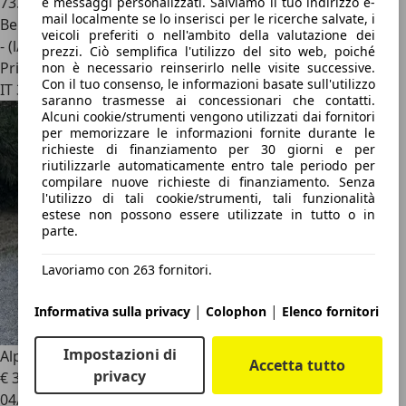
73.000 km
e messaggi personalizzati. Salviamo il tuo indirizzo e-
mail localmente se lo inserisci per le ricerche salvate, i
Benzina
veicoli preferiti o nell'ambito della valutazione dei
- (l/100 km)
prezzi. Ciò semplifica l'utilizzo del sito web, poiché
Privato
non è necessario reinserirlo nelle visite successive.
Con il tuo consenso, le informazioni basate sull'utilizzo
IT 31035
saranno trasmesse ai concessionari che contatti.
Alcuni cookie/strumenti vengono utilizzati dai fornitori
per memorizzare le informazioni fornite durante le
richieste di finanziamento per 30 giorni e per
riutilizzarle automaticamente entro tale periodo per
compilare nuove richieste di finanziamento. Senza
l'utilizzo di tali cookie/strumenti, tali funzionalità
estese non possono essere utilizzate in tutto o in
parte.
Lavoriamo con 263 fornitori.
|
|
Informativa sulla privacy
Colophon
Elenco fornitori
Impostazioni di
Alpine A290
Alpine - A290 GTS 220 Gts Garanzia ufficiale
Accetta tutto
privacy
€ 33.000
04/2025