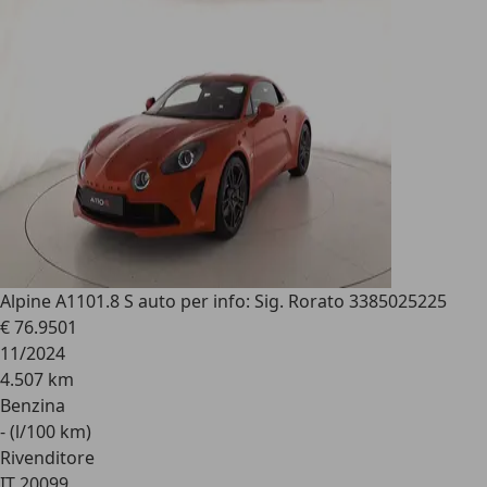
Alpine A110
1.8 S auto per info: Sig. Rorato 3385025225
€ 76.950
1
11/2024
4.507 km
Benzina
- (l/100 km)
Rivenditore
IT 20099