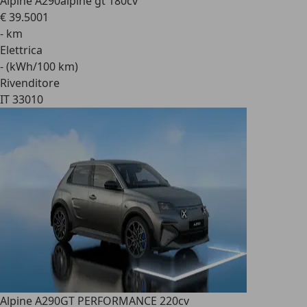
Alpine A290
alpine gt 180cv
€ 39.500
1
- km
Elettrica
- (kWh/100 km)
Rivenditore
IT 33010
Alpine A290
GT PERFORMANCE 220cv