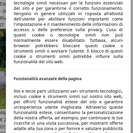
tecnologie simili necessari per le funzioni essenziali
Elettrica
del sito e per garantirne il corretto funzionamento.
- (kWh/100 km)
Vengono in genere utilizzati in risposta all'attività
Rivenditore
dell'utente per abilitare funzioni importanti come
l'impostazione e il mantenimento delle informazioni di
IT 12032
accesso o delle preferenze sulla privacy. L'uso di
questi cookie o tecnologie simili non può
normalmente essere disabilitato. Tuttavia, alcuni
browser potrebbero bloccare questi cookie o
strumenti simili o avvisare l'utente. Il blocco di questi
cookie o strumenti simili potrebbe influire sulla
funzionalità del sito web.
Funzionalità avanzate della pagina
Noi e terze parti utilizziamo vari strumenti tecnologici,
inclusi cookie e strumenti simili sul nostro sito web,
per offrirti funzionalità estese del sito e garantire
un'esperienza utente migliorata. Attraverso queste
Alpine Altro
GTA V6Turbo
funzionalità estese, consentiamo la personalizzazione
della nostra offerta, ad esempio, per continuare le tue
€ 28.000
ricerche in una visita successiva, per mostrarti offerte
01/1988
adatte alla tua zona o per fornire e valutare pubblicità