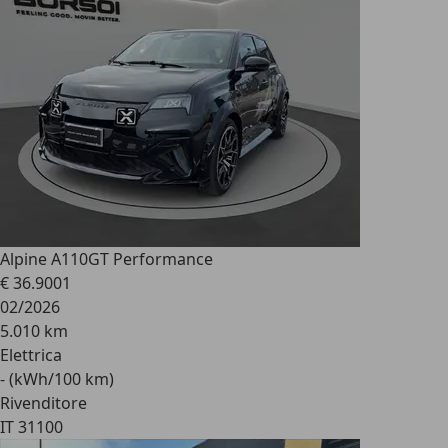
Alpine A110
GT Performance
€ 36.900
1
02/2026
5.010 km
Elettrica
- (kWh/100 km)
Rivenditore
IT 31100