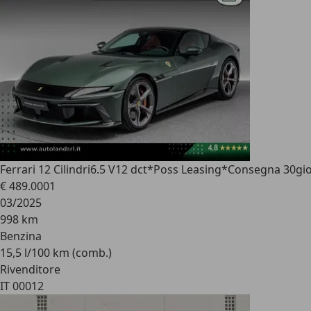
Ferrari 12 Cilindri
6.5 V12 dct*Poss Leasing*Consegna 30gio
€ 489.000
1
03/2025
998 km
Benzina
15,5 l/100 km (comb.)
Rivenditore
IT 00012