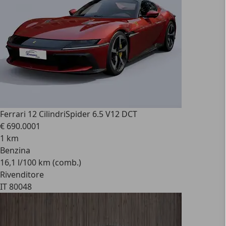
Ferrari 12 Cilindri
Spider 6.5 V12 DCT
€ 690.000
1
1 km
Benzina
16,1 l/100 km (comb.)
Rivenditore
IT 80048