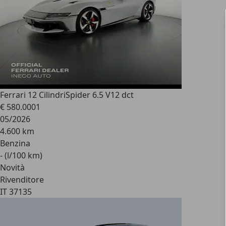
Ferrari 12 Cilindri
Spider 6.5 V12 dct
€ 580.000
1
05/2026
4.600 km
Benzina
- (l/100 km)
Novità
Rivenditore
IT 37135