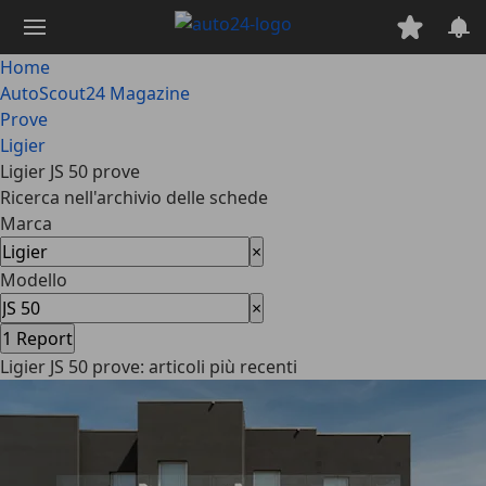
Passa
al
contenuto
Home
principale
AutoScout24 Magazine
Prove
Ligier
Ligier JS 50 prove
Ricerca nell'archivio delle schede
Marca
×
Modello
×
1
Report
Ligier JS 50 prove: articoli più recenti