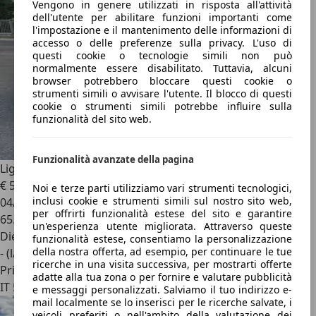
Vengono in genere utilizzati in risposta all'attività
dell'utente per abilitare funzioni importanti come
l'impostazione e il mantenimento delle informazioni di
accesso o delle preferenze sulla privacy. L'uso di
questi cookie o tecnologie simili non può
normalmente essere disabilitato. Tuttavia, alcuni
browser potrebbero bloccare questi cookie o
strumenti simili o avvisare l'utente. Il blocco di questi
cookie o strumenti simili potrebbe influire sulla
funzionalità del sito web.
Funzionalità avanzate della pagina
Ligier JS 50
Sport
€ 5.000
Noi e terze parti utilizziamo vari strumenti tecnologici,
inclusi cookie e strumenti simili sul nostro sito web,
04/2021
per offrirti funzionalità estese del sito e garantire
65.000 km
un'esperienza utente migliorata. Attraverso queste
Diesel
funzionalità estese, consentiamo la personalizzazione
della nostra offerta, ad esempio, per continuare le tue
- (l/100 km)
ricerche in una visita successiva, per mostrarti offerte
Privato
adatte alla tua zona o per fornire e valutare pubblicità
IT 59011
e messaggi personalizzati. Salviamo il tuo indirizzo e-
mail localmente se lo inserisci per le ricerche salvate, i
veicoli preferiti o nell'ambito della valutazione dei