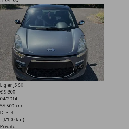
IT 04100
Ligier JS 50
€ 5.800
04/2014
55.500 km
Diesel
- (l/100 km)
Privato