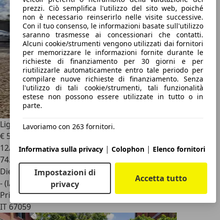
prezzi. Ciò semplifica l'utilizzo del sito web, poiché
non è necessario reinserirlo nelle visite successive.
Con il tuo consenso, le informazioni basate sull'utilizzo
saranno trasmesse ai concessionari che contatti.
Alcuni cookie/strumenti vengono utilizzati dai fornitori
per memorizzare le informazioni fornite durante le
richieste di finanziamento per 30 giorni e per
riutilizzarle automaticamente entro tale periodo per
compilare nuove richieste di finanziamento. Senza
l'utilizzo di tali cookie/strumenti, tali funzionalità
estese non possono essere utilizzate in tutto o in
parte.
Ligier JS 50
blueline
Lavoriamo con 263 fornitori.
€ 5.400
12/2016
|
|
Informativa sulla privacy
Colophon
Elenco fornitori
74.283 km
Diesel
Impostazioni di
Accetta tutto
- (l/100 km)
privacy
Privato
IT 67059