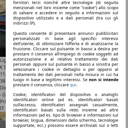
fornitori terzi nonché altre tecnologie (di seguito
menzionati nel loro insieme come “cookie”) allo scopo
di salvare e accedere in seguito a informazioni sul
dispositivo utilizzato e a dati personali (tra cui gli
indirizzi IP).
Questo consente di presentare annunci pubblicitari
personalizzati in base agli specifici interessi
dell’utente, di ottimizzare l’offerta e di analizzarne la
fruizione. Cliccare sul pulsante in basso a destra per
prestare il consenso all’impiego di cookie soggetti ad
autorizzazione e al relativo trattamento dei dati
Ligier JS 50
js
personali oppure sul pulsante in basso a sinistra per
€ 5.000
selezionare i cookie in dettaglio o per opporsi al
11/2016
trattamento dei dati personali nella misura in cui ha
luogo in base a legittimi interessi. Se
non si intende
38.000 km
prestare il consenso, cliccare
qui
.
Diesel
- (l/100 km)
Cookie, identificatori del dispositivo o analoghi
identificatori online (ad es. identificatori basati
Privato
sull’accesso, identificatori assegnati casualmente,
IT 10036
identificatori basati sulla rete) insieme ad altre
informazioni (ad es. tipo di browser e informazioni sul
browser, lingua, dimensioni dello schermo, tecnologie
supportate, ecc.) possono essere archiviati sul o letti