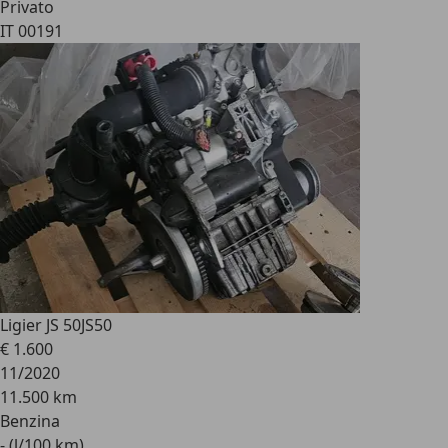
Privato
IT 00191
Ligier JS 50
JS50
€ 1.600
11/2020
11.500 km
Benzina
- (l/100 km)