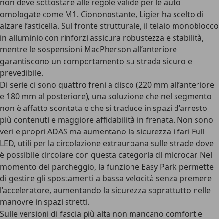
non deve sottostare alle regole valide per le auto
omologate come M1. Ciononostante, Ligier ha scelto di
alzare l’asticella. Sul fronte strutturale, il
telaio monoblocco
in alluminio
con rinforzi assicura robustezza e stabilità,
mentre le sospensioni MacPherson all’anteriore
garantiscono un comportamento su strada sicuro e
prevedibile.
Di serie ci sono
quattro freni a disco
(220 mm all’anteriore
e 180 mm al posteriore), una soluzione che nel segmento
non è affatto scontata e che si traduce in spazi d’arresto
più contenuti e maggiore affidabilità in frenata. Non sono
veri e propri ADAS ma aumentano la sicurezza i
fari Full
LED
, utili per la circolazione extraurbana sulle strade dove
è possibile circolare con questa categoria di microcar. Nel
momento del parcheggio, la
funzione Easy Park
permette
di gestire gli spostamenti a bassa velocità senza premere
l’acceleratore, aumentando la sicurezza soprattutto nelle
manovre in spazi stretti.
Sulle versioni di fascia più alta non mancano comfort e