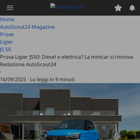
Passa
al
contenuto
Home
principale
AutoScout24 Magazine
Prove
Ligier
JS 50
Prova Ligier JS50: Diesel o elettrica? La minicar si rinnova
Redazione AutoScout24
·
16/09/2025
·
Lo leggi in 9 minuti