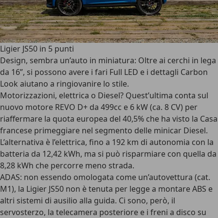
Ligier JS50 in 5 punti
Design, sembra un’auto in miniatura
: Oltre ai cerchi in lega
da 16”, si possono avere i fari Full LED e i dettagli Carbon
Look aiutano a ringiovanire lo stile.
Motorizzazioni
, elettrica o Diesel? Quest’ultima conta sul
nuovo motore REVO D+ da 499cc e 6 kW (ca. 8 CV) per
riaffermare la quota europea del 40,5% che ha visto la Casa
francese primeggiare nel segmento delle minicar Diesel.
L’alternativa è l’elettrica, fino a 192 km di autonomia con la
batteria da 12,42 kWh, ma si può risparmiare con quella da
8,28 kWh che percorre meno strada.
ADAS
: non essendo omologata come un’autovettura (cat.
M1), la Ligier JS50 non è tenuta per legge a montare ABS e
altri sistemi di ausilio alla guida. Ci sono, però, il
servosterzo, la telecamera posteriore e i freni a disco su