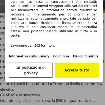
saranno trasmesse ai concessionari che contatti.
Alcuni cookie/strumenti vengono utilizzati dai fornitori
per memorizzare le informazioni fornite durante le
richieste di finanziamento per 30 giorni e per
Non manca poi la
cura della meccanica
: il motore adotta
riutilizzarle automaticamente entro tale periodo per
un sistema di iniezione a 1.000 bar con iniezioni multiple di
compilare nuove richieste di finanziamento. Senza
l'utilizzo di tali cookie/strumenti, tali funzionalità
carburante, una farfalla elettronica sull’aspirazione e un
estese non possono essere utilizzate in tutto o in
sistema di scarico con catalizzatore, filtro antiparticolato e
parte.
modulo SCR con AdBlue. Tutti elementi che permettono di
rispettare le normative più stringenti sulle emissioni,
Lavoriamo con 263 fornitori.
riducendo di ben 16 volte i NOx e di 5 volte il particolato
rispetto al motore Diesel Euro 5 DCI.
|
|
Informativa sulla privacy
Colophon
Elenco fornitori
Per legge, la velocità massima della Ligier è di 45 km/h. Nel
traffico delle metropoli può non rappresentare un
Impostazioni di
Accetta tutto
problema. Il
comfort non manca
: l’aria condizionata
privacy
mantiene l’abitacolo fresco anche nelle giornate più calde,
mentre i sedili ben imbottiti offrono un livello di comodità
elevato.
Gli ADAS e la sicurezza
Quando si parla di sicurezza, la JS50 in quanto microcar