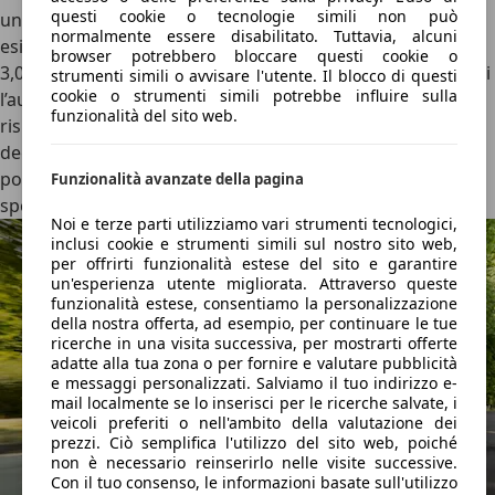
questi cookie o tecnologie simili non può
una coppia di 27 Nm, offre uno spunto adeguato alle
normalmente essere disabilitato. Tuttavia, alcuni
esigenze cittadine. Il consumo medio si attesta intorno ai
browser potrebbero bloccare questi cookie o
3,0 l/100 km; facendo due calcoli, con il
serbatoio da 17 litri
strumenti simili o avvisare l'utente. Il blocco di questi
cookie o strumenti simili potrebbe influire sulla
l’autonomia si può spingere fino a 500 km, circa il doppio
funzionalità del sito web.
rispetto all’elettrica con la batteria da 12,42 kWh. Obiettivo
degli ingegneri Ligier è stato quello di ridurre il più
possibile le vibrazioni e la rumorosità che ne deriva,
Funzionalità avanzate della pagina
specialmente in fase di accensione.
Noi e terze parti utilizziamo vari strumenti tecnologici,
inclusi cookie e strumenti simili sul nostro sito web,
per offrirti funzionalità estese del sito e garantire
un'esperienza utente migliorata. Attraverso queste
funzionalità estese, consentiamo la personalizzazione
della nostra offerta, ad esempio, per continuare le tue
ricerche in una visita successiva, per mostrarti offerte
adatte alla tua zona o per fornire e valutare pubblicità
e messaggi personalizzati. Salviamo il tuo indirizzo e-
mail localmente se lo inserisci per le ricerche salvate, i
veicoli preferiti o nell'ambito della valutazione dei
prezzi. Ciò semplifica l'utilizzo del sito web, poiché
non è necessario reinserirlo nelle visite successive.
Con il tuo consenso, le informazioni basate sull'utilizzo