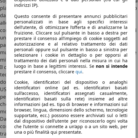
soprattutto se rapportato al mondo delle minicar. La nuova
indirizzi IP).
plancia presenta un design moderno e ordinato, dominato
dal grande touchscreen da 10 pollici (di serie sugli
Questo consente di presentare annunci pubblicitari
personalizzati in base agli specifici interessi
allestimenti superiori, optional sul Select), che offre
dell’utente, di ottimizzare l’offerta e di analizzarne la
compatibilità con
Apple CarPlay e Android Auto
. Si tratta di
fruizione. Cliccare sul pulsante in basso a destra per
una dotazione rara per il segmento, resa disponibile già a
prestare il consenso all’impiego di cookie soggetti ad
autorizzazione e al relativo trattamento dei dati
partire dall’allestimento Elite, dove il pacchetto
personali oppure sul pulsante in basso a sinistra per
multimediale (Tablet 10 pollici, telecamera di retromarcia e
selezionare i cookie in dettaglio o per opporsi al
mirroring) è in opzione.
trattamento dei dati personali nella misura in cui ha
luogo in base a legittimi interessi. Se
non si intende
Il comfort a bordo è arricchito da numerosi dettagli
prestare il consenso, cliccare
qui
.
tecnologici: la luce ambiente a LED, la retrocamera, il
doppio tergicristallo anteriore, il lunotto termico, la presa
Cookie, identificatori del dispositivo o analoghi
identificatori online (ad es. identificatori basati
USB-C e la
piastra wireless per lo smartphone
. La
qualità
sull’accesso, identificatori assegnati casualmente,
percepita
sale anche grazie al sistema audio Pioneer Hi-Fi,
identificatori basati sulla rete) insieme ad altre
che può contare fino a sei altoparlanti e che si rivolge in
informazioni (ad es. tipo di browser e informazioni sul
browser, lingua, dimensioni dello schermo, tecnologie
modo particolare a un pubblico giovane e dinamico.
supportate, ecc.) possono essere archiviati sul o letti
Dal punto di vista estetico, i
sedili sportivi
con cuciture a
dal dispositivo dell’utente per riconoscerlo ogni volta
contrasto e inserti Carbon Look sul poggiatesta
che l’utente si connette a un’app o a un sito web, per
una o più finalità qui presentate.
trasmettono un’immagine curata e grintosa, sottolineata