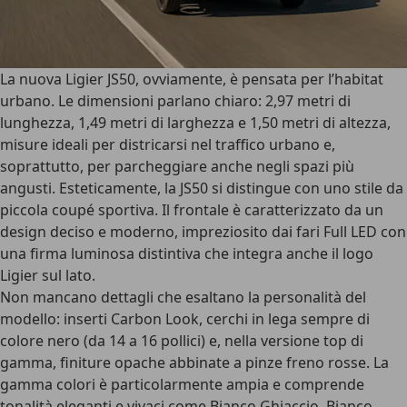
La
nuova Ligier JS50
, ovviamente, è pensata per l’habitat
urbano. Le dimensioni parlano chiaro:
2,97 metri di
lunghezza
, 1,49 metri di larghezza e 1,50 metri di altezza,
misure ideali per districarsi nel traffico urbano e,
soprattutto, per parcheggiare anche negli spazi più
angusti. Esteticamente, la JS50 si distingue con uno stile da
piccola coupé sportiva
. Il frontale è caratterizzato da un
design deciso e moderno
, impreziosito dai fari Full LED con
una firma luminosa distintiva che integra anche il logo
Ligier sul lato.
Non mancano dettagli che esaltano la personalità del
modello:
inserti Carbon Look
, cerchi in lega sempre di
colore nero (da 14 a 16 pollici) e, nella versione top di
gamma, finiture opache abbinate a pinze freno rosse. La
gamma colori
è particolarmente ampia e comprende
tonalità eleganti e vivaci come Bianco Ghiaccio, Bianco