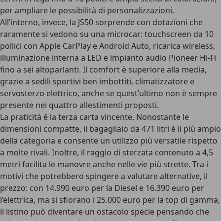
per ampliare le possibilità di personalizzazioni.
All’interno, invece, la JS50 sorprende con dotazioni che
raramente si vedono su una microcar:
touchscreen da 10
pollici con Apple CarPlay e Android Auto
, ricarica wireless,
illuminazione interna a LED e impianto audio Pioneer Hi-Fi
fino a sei altoparlanti. Il comfort è superiore alla media,
grazie a sedili sportivi ben imbottiti, climatizzatore e
servosterzo elettrico, anche se quest’ultimo non è sempre
presente nei quattro allestimenti proposti.
La praticità è la terza carta vincente
. Nonostante le
dimensioni compatte, il bagagliaio da 471 litri è il più ampio
della categoria e consente un utilizzo più versatile rispetto
a molte rivali. Inoltre, il raggio di sterzata contenuto a 4,5
metri facilita le manovre anche nelle vie più strette. Tra i
motivi che potrebbero spingere a valutare alternative, il
prezzo: con 14.990 euro per la Diesel e 16.390 euro per
l’elettrica, ma si sfiorano i 25.000 euro per la top di gamma,
il listino può diventare un ostacolo specie pensando che