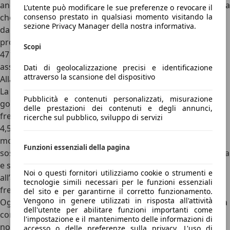
anche dal logo Ligier ricamato. L’insieme crea un’atmosfera
L’utente può modificare le sue preferenze o revocare il
consenso prestato in qualsiasi momento visitando la
che va oltre la semplice funzionalità, regalando sensazioni
sezione Privacy Manager della nostra informativa.
da auto “vera”, di ultima generazione. Nonostante queste
proporzioni compatte, il bagagliaio sorprende con i suoi
Scopi
471 litri di capacità
(319 litri con cappelliera), un primato
assoluto nella categoria delle microcar.
Dati di geolocalizzazione precisi e identificazione
attraverso la scansione del dispositivo
Alla guida della Ligier JS50: con il Diesel si va lontano
La
praticità in città
è il punto chiave della Ligier JS50, che
Pubblicità e contenuti personalizzati, misurazione
gode non solo del servosterzo elettrico bensì di quattro
delle prestazioni dei contenuti e degli annunci,
freni a disco e di un raggio di sterzata molto ridotto (soli
ricerche sul pubblico, sviluppo di servizi
4,5 metri) per facilitare svolte e manovre. Il telaio
monoblocco in alluminio con rinforzi strutturali e le
Funzioni essenziali della pagina
sospensioni anteriori MacPherson aggiungono robustezza
e stabilità, mentre i freni a disco su tutte le ruote (220 mm
Noi o questi fornitori utilizziamo cookie o strumenti e
all’anteriore e 180 mm al posteriore) assicurano una
tecnologie simili necessari per le funzioni essenziali
frenata pronta ed efficace.
del sito e per garantirne il corretto funzionamento.
Vengono in genere utilizzati in risposta all'attività
Oggetto di questa prova è la
versione Diesel
, equipaggiata
dell'utente per abilitare funzioni importanti come
con il nuovo motore REVO D+ da 499,8 cc, conforme alla
l'impostazione e il mantenimento delle informazioni di
normativa Euro 5+. Con 6 kW di potenza a 2.200 giri/min e
accesso o delle preferenze sulla privacy. L'uso di