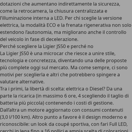
dotazioni che aumentano indirettamente la sicurezza,
come la
retrocamera
, la chiusura centralizzata e
l’illuminazione interna a LED. Per chi sceglie la versione
elettrica, la modalità ECO e la frenata rigenerativa non solo
estendono l’autonomia, ma migliorano anche il controllo
del veicolo in fase di decelerazione.
Perché scegliere la Ligier JS50 e perché no
La Ligier JS50 è una
microcar
che riesce a unire stile,
tecnologia e concretezza, diventando una delle proposte
più complete oggi sul mercato. Ma come sempre, ci sono
motivi per sceglierla e altri che potrebbero spingere a
valutare alternative.
Tra i primi, la
libertà di scelta: elettrica o Diesel?
Da una
parte la ricarica (in massimo 6 ore, 4 scegliendo il taglio di
batteria più piccola) contenendo i costi di gestione.
Dall’altra un motore aggiornato con consumi contenuti
(3,0 l/100 km). Altro punto a favore è il design moderno e
riconoscibile: un look da coupé sportiva, con fari Full LED,
cerchi in lega fino a 16 pollici e ampia scelta di colorazioni,