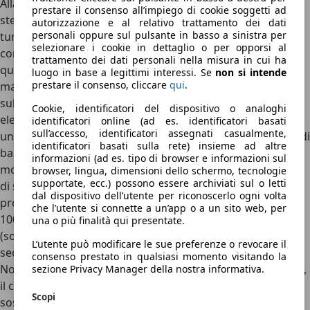
Alla base di tutte le versioni della HS portate in Italia c’è lo
prestare il consenso all’impiego di cookie soggetti ad
stesso motore, un 1.5 quattro cilindri benzina
autorizzazione e al relativo trattamento dei dati
personali oppure sul pulsante in basso a sinistra per
turbocompresso
, disponibile sia in versione termica che
selezionare i cookie in dettaglio o per opporsi al
con sistemi Full Hybrid o Plug-In Hybrid. La
1.5 T-GDI
ha il
trattamento dei dati personali nella misura in cui ha
quattro cilindri “liscio” da 170 CV, con cambio manuale a 6
luogo in base a legittimi interessi. Se
non si intende
prestare il consenso, cliccare
qui
.
marce o automatico doppia frizione a 7 rapporti, mentre
sulla
Hybrid+
eroga 143 CV ed è accoppiato ad un motore
Cookie, identificatori del dispositivo o analoghi
elettrico da 199 CV, per una potenza di sistema di 224 CV e
identificatori online (ad es. identificatori basati
sull’accesso, identificatori assegnati casualmente,
un. cambio automatico a due rapporti. Lo stesso sistema di
identificatori basati sulla rete) insieme ad altre
base è presente sulla
Plug-In Hybrid
, che ha però un
informazioni (ad es. tipo di browser e informazioni sul
motore elettrico più potente da oltre 200 CV, una potenza
browser, lingua, dimensioni dello schermo, tecnologie
supportate, ecc.) possono essere archiviati sul o letti
di sistema di 272 CV e una batteria da ben 21,4 kWh che
dal dispositivo dell’utente per riconoscerlo ogni volta
promette, secondo MG, un’autonomia nel ciclo WLTP di
che l’utente si connette a un’app o a un sito web, per
100 km. Con ogni motore, le prestazioni sono vivaci
una o più finalità qui presentate.
(soprattutto sulla PHEV, che scatta da 0 a 100 km/h in 6,8
L’utente può modificare le sue preferenze o revocare il
secondi), ma la guida non è mai sportiva.
consenso prestato in qualsiasi momento visitando la
Nonostante l’estetica filante e il marchio sul cofano, infatti,
sezione Privacy Manager della nostra informativa.
il crossover MG ha un’impostazione più da stradista
. Le
Scopi
sospensioni, per esempio, sono sempre piuttosto