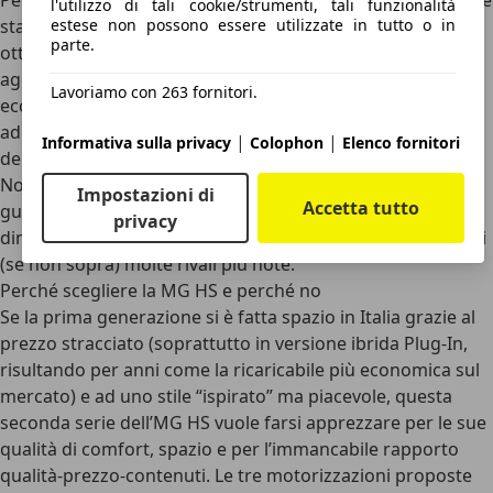
Per quanto riguarda, invece, la sicurezza passiva, l’MG HS è
l'utilizzo di tali cookie/strumenti, tali funzionalità
stata testata dall’ente indipendente
EuroNCAP
e ha
estese non possono essere utilizzate in tutto o in
parte.
ottenuto il massimo voto possibile, portandosi a casa le
agognate
cinque stelle
. Nello specifico, poi, è stato
Lavoriamo con 263 fornitori.
eccellente il voto ottenuto nella protezione dei passeggeri
adulti (90%), e ottimi anche quelli in merito alla protezione
|
|
Informativa sulla privacy
Colophon
Elenco fornitori
dei bambini (85%) e degli utenti deboli della strada (83%).
Non eccelso, invece, il voto per i sistemi di assistenza alla
Impostazioni di
Accetta tutto
guida, chiusi al 74%. In ogni caso, questi risultati
privacy
dimostrano che la HS è un’auto decisamente sicura, al pari
(se non sopra) molte rivali più note.
Perché scegliere la MG HS e perché no
Se la prima generazione si è fatta spazio in Italia grazie al
prezzo stracciato (soprattutto in versione ibrida Plug-In,
risultando per anni come la ricaricabile più economica sul
mercato) e ad uno stile “ispirato” ma piacevole,
questa
seconda serie dell’MG HS vuole farsi apprezzare per le sue
qualità di comfort, spazio e per l’immancabile rapporto
qualità-prezzo-contenuti
. Le tre motorizzazioni proposte