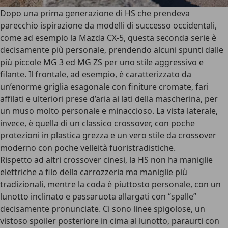
Dopo una prima generazione di HS che prendeva
parecchio ispirazione da modelli di successo occidentali,
come ad esempio la Mazda CX-5,
questa seconda serie è
decisamente più personale
, prendendo alcuni spunti dalle
più piccole MG 3 ed MG ZS per uno stile aggressivo e
filante. Il frontale, ad esempio, è caratterizzato da
un’
enorme griglia esagonale
con finiture cromate, fari
affilati e ulteriori prese d’aria ai lati della mascherina, per
un muso molto personale e minaccioso.
La vista laterale,
invece, è quella di un classico crossover
, con poche
protezioni in plastica grezza e un vero stile da crossover
moderno con poche velleità fuoristradistiche.
Rispetto ad altri crossover cinesi, la HS non ha maniglie
elettriche a filo della carrozzeria ma maniglie più
tradizionali, mentre la coda è piuttosto personale, con un
lunotto inclinato e passaruota allargati con “spalle”
decisamente pronunciate. Ci sono linee spigolose, un
vistoso spoiler posteriore in cima al lunotto, paraurti con