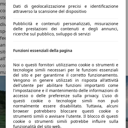
morbide, capaci di assorbire bene le buche ma che
Dati di geolocalizzazione precisi e identificazione
concedono qualcosa in termini di rollio in curva. Anche lo
attraverso la scansione del dispositivo
sterzo, leggero e poco affaticante, ha poco feedback e
Pubblicità e contenuti personalizzati, misurazione
diventa molto più rigido nelle modalità di guida più
delle prestazioni dei contenuti e degli annunci,
sportive, ma senza aggiungere granché in termini di
ricerche sul pubblico, sviluppo di servizi
feeling di guida. In compenso,
l’insonorizzazione è buona
anche in autostrada
, e l’auto si comporta bene in tutte le
Funzioni essenziali della pagina
situazioni. Peccato per alcuni sistemi di sicurezza
all’interno del sistema
MG Pilot
(di serie su tutte le HS)
Noi o questi fornitori utilizziamo cookie o strumenti e
come il monitoraggio dell’attenzione del conducente o il
tecnologie simili necessari per le funzioni essenziali
mantenitore attivo di corsia, non molto raffinati.
del sito e per garantirne il corretto funzionamento.
Vengono in genere utilizzati in risposta all'attività
dell'utente per abilitare funzioni importanti come
l'impostazione e il mantenimento delle informazioni di
accesso o delle preferenze sulla privacy. L'uso di
questi cookie o tecnologie simili non può
normalmente essere disabilitato. Tuttavia, alcuni
browser potrebbero bloccare questi cookie o
strumenti simili o avvisare l'utente. Il blocco di questi
cookie o strumenti simili potrebbe influire sulla
funzionalità del sito web.