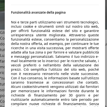
Funzionalità avanzate della pagina
Noi e terze parti utilizziamo vari strumenti tecnologici,
inclusi cookie e strumenti simili sul nostro sito web,
per offrirti funzionalità estese del sito e garantire
Gli ADAS e la sicurezza
un'esperienza utente migliorata. Attraverso queste
Come anticipato, quindi, tutte le HS hanno un’ottima
funzionalità estese, consentiamo la personalizzazione
dotazione di sicurezza, con il
pacchetto MG Pilot di serie su
della nostra offerta, ad esempio, per continuare le tue
ricerche in una visita successiva, per mostrarti offerte
tutti gli allestimenti
, sia Comfort (quello d’accesso) che
adatte alla tua zona o per fornire e valutare pubblicità
Luxury (il più ricco). Su tutte le versioni, infatti, troviamo i
e messaggi personalizzati. Salviamo il tuo indirizzo e-
fari full LED, il mantenitore di corsia, il sensore per il
mail localmente se lo inserisci per le ricerche salvate, i
veicoli preferiti o nell'ambito della valutazione dei
monitoraggio dell’angolo cieco, la frenata automatica, il
prezzi. Ciò semplifica l'utilizzo del sito web, poiché
riconoscitore dei segnali stradali e il Cruise Control,
non è necessario reinserirlo nelle visite successive.
“normale” sulle varianti con cambio manuale e Adattivo su
Con il tuo consenso, le informazioni basate sull'utilizzo
saranno trasmesse ai concessionari che contatti.
tutte le HS automatiche. La variante Luxury aggiunge
Alcuni cookie/strumenti vengono utilizzati dai fornitori
solamente i sensori di parcheggio anteriori (di serie solo
per memorizzare le informazioni fornite durante le
posteriori) e il sistema di telecamere a 360 gradi (la
richieste di finanziamento per 30 giorni e per
riutilizzarle automaticamente entro tale periodo per
Comfort si “accontenta” di quelli solo posteriori).
compilare nuove richieste di finanziamento. Senza