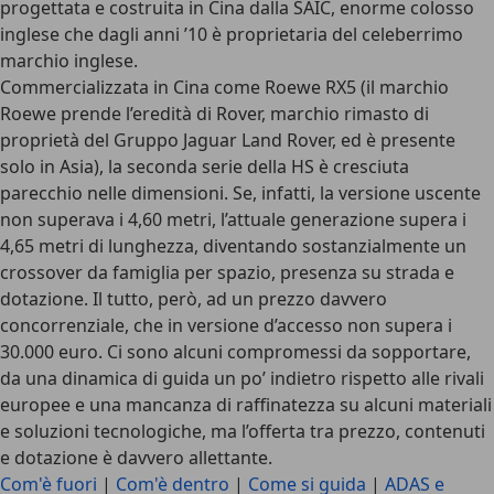
progettata e costruita in Cina dalla SAIC
, enorme colosso
inglese che dagli anni ’10 è proprietaria del celeberrimo
marchio inglese.
Commercializzata in Cina come Roewe RX5 (il marchio
Roewe prende l’eredità di Rover, marchio rimasto di
proprietà del Gruppo Jaguar Land Rover, ed è presente
solo in Asia),
la seconda serie della HS è cresciuta
parecchio nelle dimensioni
. Se, infatti, la versione uscente
non superava i 4,60 metri, l’attuale generazione supera i
4,65 metri di lunghezza, diventando sostanzialmente un
crossover da famiglia
per spazio, presenza su strada e
dotazione. Il tutto, però, ad un prezzo davvero
concorrenziale, che in versione d’accesso non supera i
30.000 euro. Ci sono alcuni compromessi da sopportare,
da una dinamica di guida un po’ indietro rispetto alle rivali
europee e una mancanza di raffinatezza su alcuni materiali
e soluzioni tecnologiche, ma
l’offerta tra prezzo, contenuti
e dotazione è davvero allettante
.
Com'è fuori
|
Com'è dentro
|
Come si guida
|
ADAS e