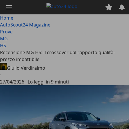
Passa
al
contenuto
Home
principale
AutoScout24 Magazine
Prove
MG
HS
Recensione MG HS: il crossover dal rapporto qualità-
prezzo imbattibile
Giulio Verdiraimo
·
27/04/2026
·
Lo leggi in 9 minuti