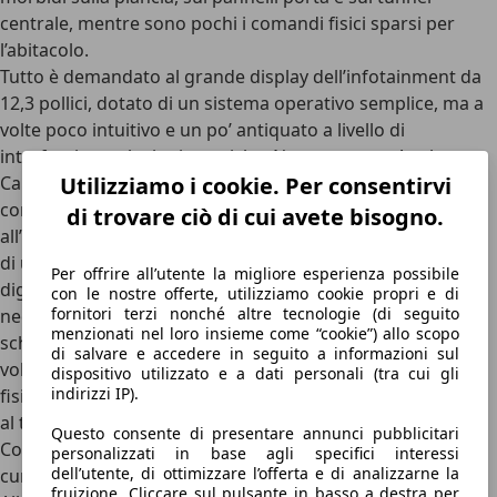
centrale, mentre sono pochi i comandi fisici sparsi per
l’abitacolo.
Tutto è demandato al grande
display dell’infotainment da
12,3 pollici
, dotato di un sistema operativo semplice, ma a
volte poco intuitivo e un po’ antiquato a livello di
interfaccia e soluzioni estetiche. Non mancano Apple
Utilizziamo i cookie. Per consentirvi
CarPlay e Android Auto, anche wireless, ma avere i
comandi del clima e dei sistemi di sicurezza integrati
di trovare ciò di cui avete bisogno.
all’interno del display non è sempre il massimo in termini
di usabilità durante la guida.
Anche il quadro strumenti
Per offrire all’utente la migliore esperienza possibile
digitale, sempre da 12,3 pollici, ha tutte le informazioni
con le nostre offerte, utilizziamo cookie propri e di
fornitori terzi nonché altre tecnologie (di seguito
necessarie
, però l’interfaccia e il layout di alcune
menzionati nel loro insieme come “cookie”) allo scopo
schermate non sono sempre così intuitive. Non male il
di salvare e accedere in seguito a informazioni sul
volante, a tre razze con corona tagliata in basso, ma i tasti
dispositivo utilizzato e a dati personali (tra cui gli
indirizzi IP).
fisici sulle razze appaiono piuttosto economici alla vista e
al tatto.
Questo consente di presentare annunci pubblicitari
Come si guida la MG HS: convince per il comfort, ma tra le
personalizzati in base agli specifici interessi
dell’utente, di ottimizzare l’offerta e di analizzarne la
curve è un po’ impacciata
fruizione. Cliccare sul pulsante in basso a destra per