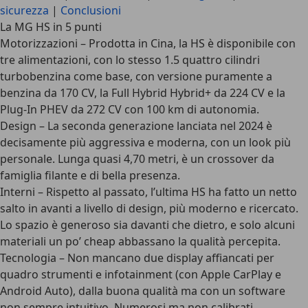
sicurezza
|
Conclusioni
La MG HS in 5 punti
Motorizzazioni
– Prodotta in Cina, la HS è disponibile con
tre alimentazioni, con lo stesso 1.5 quattro cilindri
turbobenzina come base, con versione puramente a
benzina da 170 CV, la Full Hybrid Hybrid+ da 224 CV e la
Plug-In PHEV da 272 CV con 100 km di autonomia.
Design
– La seconda generazione lanciata nel 2024 è
decisamente più aggressiva e moderna, con un look più
personale. Lunga quasi 4,70 metri, è un crossover da
famiglia filante e di bella presenza.
Interni
– Rispetto al passato, l’ultima HS ha fatto un netto
salto in avanti a livello di design, più moderno e ricercato.
Lo spazio è generoso sia davanti che dietro, e solo alcuni
materiali un po’ cheap abbassano la qualità percepita.
Tecnologia
– Non mancano due display affiancati per
quadro strumenti e infotainment (con Apple CarPlay e
Android Auto), dalla buona qualità ma con un software
non sempre intuitivo. Numerosi ma non calibrati