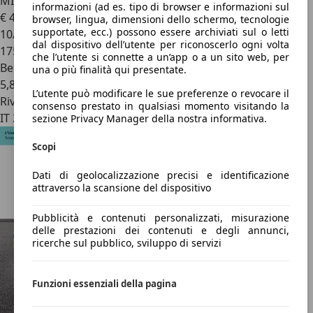
MINI Cooper
Mini III R56 2007 Hatchback 1.6 Pepper 120cv
informazioni (ad es. tipo di browser e informazioni sul
€ 4.000
browser, lingua, dimensioni dello schermo, tecnologie
supportate, ecc.) possono essere archiviati sul o letti
10/2007
dal dispositivo dell’utente per riconoscerlo ogni volta
175.500 km
che l’utente si connette a un’app o a un sito web, per
Benzina
una o più finalità qui presentate.
5,8 l/100 km (comb.)
L’utente può modificare le sue preferenze o revocare il
Rivenditore
consenso prestato in qualsiasi momento visitando la
IT 20099
sezione Privacy Manager della nostra informativa.
Scopi
Dati di geolocalizzazione precisi e identificazione
attraverso la scansione del dispositivo
Pubblicità e contenuti personalizzati, misurazione
delle prestazioni dei contenuti e degli annunci,
ricerche sul pubblico, sviluppo di servizi
Funzioni essenziali della pagina