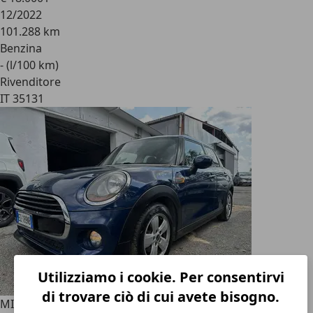
12/2022
101.288 km
Benzina
- (l/100 km)
Rivenditore
IT 35131
Utilizziamo i cookie. Per consentirvi
di trovare ciò di cui avete bisogno.
MINI Cooper
Mini IV F55-F56 1.5 5p