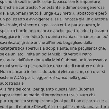
splendidi sedili in pelle color tabacco con le impunture
bianche a contrasto. Nonostante le dimensioni generose
della Clubman (l’auto è lunga 4,25 metri), l’abitacolo è però
un po’ stretto e avvolgente e, se si indossa già un giaccone
invernale, ci si sente un po’ costretti. A parte questo, lo
spazio a bordo non manca e anche quattro adulti possono
viaggiare in comodità (un quinto rischia di rimanere un po’
sacrificato) grazie anche all’ampio bagagliaio dalla
caratteristica apertura a doppia anta, una peculiarità che,
se da un lato limita un po’ la visibilità verso il retro
dell’auto, dall’altro dona alla Mini Clubman un’interessante
e mai scontata personalità e una nota di carattere unica.
Non mancano infine le dotazioni elettroniche, con diversi
sistemi ADAS per alleggerire il carico nella guida
autostradale.
Alla fine dei conti, per quanto questa Mini Clubman
rappresenti un modo di intendere e fare le auto che
purtroppo sta scomparendo (vuoi per il tipo di carrozzeria,
vuoi per il motore Diesel), è in- negabile che sia una vettura