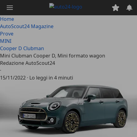
Passa
al
contenuto
Home
principale
AutoScout24 Magazine
Prove
MINI
Cooper D Clubman
Mini Clubman Cooper D, Mini formato wagon
Redazione AutoScout24
·
15/11/2022
·
Lo leggi in 4 minuti