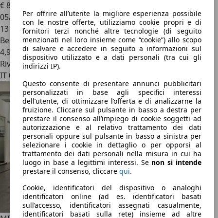
€ 8.500
Per offrire all’utente la migliore esperienza possibile
05/2015
con le nostre offerte, utilizziamo cookie propri e di
137.665 km
fornitori terzi nonché altre tecnologie (di seguito
menzionati nel loro insieme come “cookie”) allo scopo
Benzina
di salvare e accedere in seguito a informazioni sul
4,9 l/100 km (comb.)
dispositivo utilizzato e a dati personali (tra cui gli
Rivenditore
indirizzi IP).
IT 00188
Questo consente di presentare annunci pubblicitari
personalizzati in base agli specifici interessi
dell’utente, di ottimizzare l’offerta e di analizzarne la
fruizione. Cliccare sul pulsante in basso a destra per
prestare il consenso all’impiego di cookie soggetti ad
autorizzazione e al relativo trattamento dei dati
personali oppure sul pulsante in basso a sinistra per
selezionare i cookie in dettaglio o per opporsi al
trattamento dei dati personali nella misura in cui ha
luogo in base a legittimi interessi. Se
non si intende
prestare il consenso, cliccare
qui
.
Cookie, identificatori del dispositivo o analoghi
identificatori online (ad es. identificatori basati
sull’accesso, identificatori assegnati casualmente,
identificatori basati sulla rete) insieme ad altre