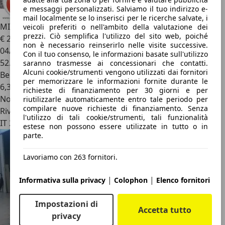
e messaggi personalizzati. Salviamo il tuo indirizzo e-
mail localmente se lo inserisci per le ricerche salvate, i
MINI Cooper
Cooper S Cabrio
veicoli preferiti o nell'ambito della valutazione dei
prezzi. Ciò semplifica l'utilizzo del sito web, poiché
€ 24.700
non è necessario reinserirlo nelle visite successive.
04/2021
Con il tuo consenso, le informazioni basate sull'utilizzo
52.000 km
saranno trasmesse ai concessionari che contatti.
Alcuni cookie/strumenti vengono utilizzati dai fornitori
Benzina
per memorizzare le informazioni fornite durante le
6,3 l/100 km (comb.)
richieste di finanziamento per 30 giorni e per
Novità
riutilizzarle automaticamente entro tale periodo per
compilare nuove richieste di finanziamento. Senza
Rivenditore
l'utilizzo di tali cookie/strumenti, tali funzionalità
IT 21100
estese non possono essere utilizzate in tutto o in
parte.
Lavoriamo con 263 fornitori.
|
|
Informativa sulla privacy
Colophon
Elenco fornitori
Impostazioni di
Accetta tutto
privacy