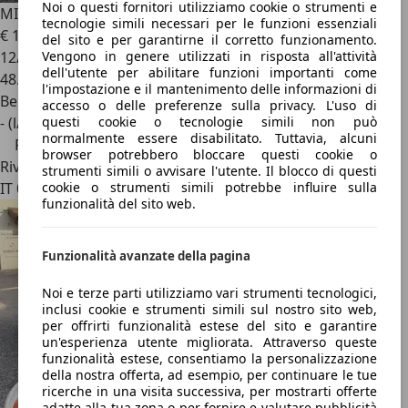
Noi o questi fornitori utilizziamo cookie o strumenti e
MINI Cooper
Mini IV F56 2021 3p 3p 1.5 Classic
tecnologie simili necessari per le funzioni essenziali
€ 17.800
1
€ 18.800,-
del sito e per garantirne il corretto funzionamento.
Vengono in genere utilizzati in risposta all'attività
12/2022
dell'utente per abilitare funzioni importanti come
48.735 km
l'impostazione e il mantenimento delle informazioni di
Benzina
accesso o delle preferenze sulla privacy. L'uso di
questi cookie o tecnologie simili non può
- (l/100 km)
normalmente essere disabilitato. Tuttavia, alcuni
Prezzo ribassato
browser potrebbero bloccare questi cookie o
Rivenditore
strumenti simili o avvisare l'utente. Il blocco di questi
cookie o strumenti simili potrebbe influire sulla
IT 00137
funzionalità del sito web.
Funzionalità avanzate della pagina
Noi e terze parti utilizziamo vari strumenti tecnologici,
inclusi cookie e strumenti simili sul nostro sito web,
per offrirti funzionalità estese del sito e garantire
un'esperienza utente migliorata. Attraverso queste
funzionalità estese, consentiamo la personalizzazione
della nostra offerta, ad esempio, per continuare le tue
ricerche in una visita successiva, per mostrarti offerte
adatte alla tua zona o per fornire e valutare pubblicità