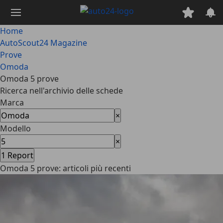
Passa
al
contenuto
Home
principale
AutoScout24 Magazine
Prove
Omoda
Omoda 5 prove
Ricerca nell'archivio delle schede
Marca
×
Modello
×
1
Report
Omoda 5 prove: articoli più recenti