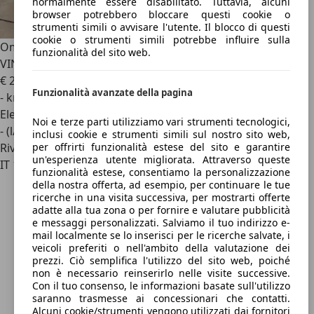
normalmente essere disabilitato. Tuttavia, alcuni
browser potrebbero bloccare questi cookie o
strumenti simili o avvisare l'utente. Il blocco di questi
cookie o strumenti simili potrebbe influire sulla
Omoda 5
Omoda 5 1.5 Super hybrid SHS-H Pure * SENZA
funzionalità del sito web.
VINCOLO DI FINANZIAMENTO *
€ 21.580
Funzionalità avanzate della pagina
- km
Elettrica/Benzina
Noi e terze parti utilizziamo vari strumenti tecnologici,
- (l/100 km)
inclusi cookie e strumenti simili sul nostro sito web,
per offrirti funzionalità estese del sito e garantire
Rivenditore
un'esperienza utente migliorata. Attraverso queste
IT 13100
funzionalità estese, consentiamo la personalizzazione
della nostra offerta, ad esempio, per continuare le tue
ricerche in una visita successiva, per mostrarti offerte
adatte alla tua zona o per fornire e valutare pubblicità
e messaggi personalizzati. Salviamo il tuo indirizzo e-
mail localmente se lo inserisci per le ricerche salvate, i
veicoli preferiti o nell'ambito della valutazione dei
prezzi. Ciò semplifica l'utilizzo del sito web, poiché
non è necessario reinserirlo nelle visite successive.
Con il tuo consenso, le informazioni basate sull'utilizzo
saranno trasmesse ai concessionari che contatti.
Alcuni cookie/strumenti vengono utilizzati dai fornitori