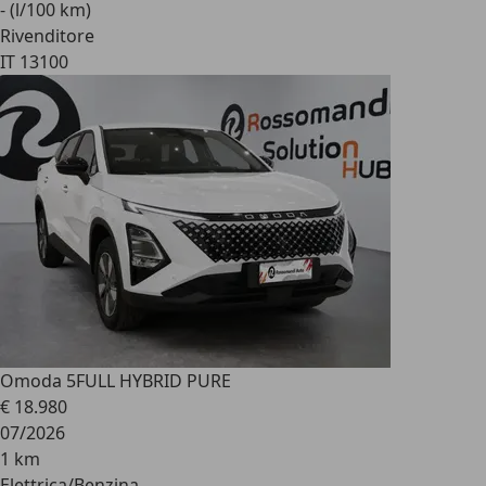
- (l/100 km)
Rivenditore
IT 13100
Omoda 5
FULL HYBRID PURE
€ 18.980
07/2026
1 km
Elettrica/Benzina