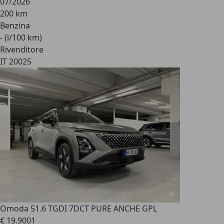
07/2026
200 km
Benzina
- (l/100 km)
Rivenditore
IT 20025
Omoda 5
1.6 TGDI 7DCT PURE ANCHE GPL
€ 19.900
1