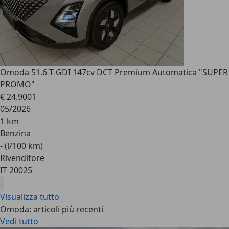
Omoda 5
1.6 T-GDI 147cv DCT Premium Automatica "SUPER
PROMO"
€ 24.900
1
05/2026
1 km
Benzina
- (l/100 km)
Rivenditore
IT 20025
Visualizza tutto
Omoda: articoli più recenti
Vedi tutto