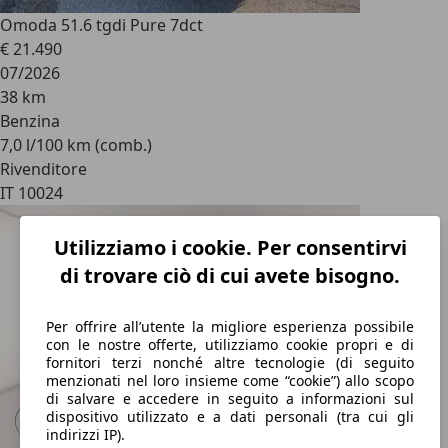
Omoda 5
1.6 tgdi Pure 7dct
€ 21.490
07/2026
38 km
Benzina
7,0 l/100 km (comb.)
Rivenditore
IT 10024
Utilizziamo i cookie. Per consentirvi
di trovare ciò di cui avete bisogno.
Per offrire all’utente la migliore esperienza possibile
con le nostre offerte, utilizziamo cookie propri e di
fornitori terzi nonché altre tecnologie (di seguito
menzionati nel loro insieme come “cookie”) allo scopo
di salvare e accedere in seguito a informazioni sul
dispositivo utilizzato e a dati personali (tra cui gli
indirizzi IP).