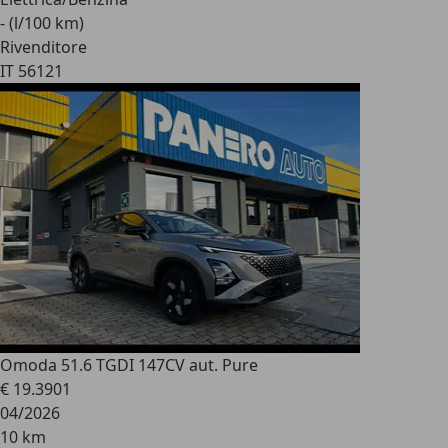
- (l/100 km)
Rivenditore
IT 56121
Omoda 5
1.6 TGDI 147CV aut. Pure
€ 19.390
1
04/2026
10 km