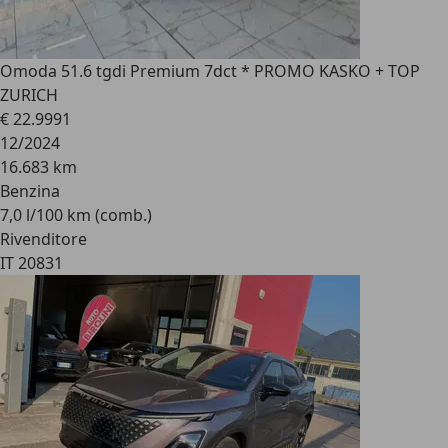
Omoda 5
1.6 tgdi Premium 7dct * PROMO KASKO + TOP
ZURICH
€ 22.999
1
12/2024
16.683 km
Benzina
7,0 l/100 km (comb.)
Rivenditore
IT 20831