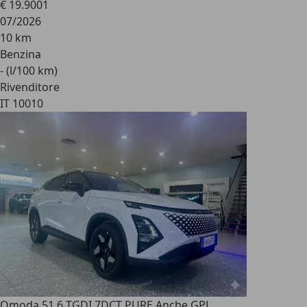
€ 19.900
1
07/2026
10 km
Benzina
- (l/100 km)
Rivenditore
IT 10010
Omoda 5
1.6 TGDI 7DCT PURE Anche GPL