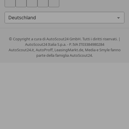
© Copyright
a cura di AutoScout24 GmbH. Tutti i diritti riservati. |
AutoScout24 Italia S.p.a. - P. IVA IT03384980284
AutoScout24.it, AutoProff, LeasingMarkt.de, Media e Smyle fanno
parte della famiglia AutoScout24.