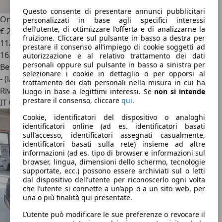
Questo consente di presentare annunci pubblicitari
Omoda 5
Omoda 1.6 tgdi Premium 7dct
personalizzati in base agli specifici interessi
dell’utente, di ottimizzare l’offerta e di analizzarne la
€ 21.500
fruizione. Cliccare sul pulsante in basso a destra per
11/2024
prestare il consenso all’impiego di cookie soggetti ad
16.926 km
autorizzazione e al relativo trattamento dei dati
personali oppure sul pulsante in basso a sinistra per
Benzina
selezionare i cookie in dettaglio o per opporsi al
- (l/100 km)
trattamento dei dati personali nella misura in cui ha
Rivenditore
luogo in base a legittimi interessi. Se
non si intende
prestare il consenso, cliccare
qui
.
IT 00138
Cookie, identificatori del dispositivo o analoghi
identificatori online (ad es. identificatori basati
sull’accesso, identificatori assegnati casualmente,
identificatori basati sulla rete) insieme ad altre
informazioni (ad es. tipo di browser e informazioni sul
browser, lingua, dimensioni dello schermo, tecnologie
supportate, ecc.) possono essere archiviati sul o letti
dal dispositivo dell’utente per riconoscerlo ogni volta
che l’utente si connette a un’app o a un sito web, per
una o più finalità qui presentate.
L’utente può modificare le sue preferenze o revocare il