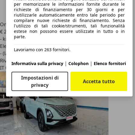
per memorizzare le informazioni fornite durante le
richieste di finanziamento per 30 giorni e per
riutilizzarle automaticamente entro tale periodo per
compilare nuove richieste di finanziamento. Senza
Omoda 5
1.5 TGDI HEV PURE
l'utilizzo di tali cookie/strumenti, tali funzionalità
estese non possono essere utilizzate in tutto o in
€ 22.900
parte.
- km
Elettrica/Benzina
Lavoriamo con 263 fornitori.
- (l/100 km)
Rivenditore
|
|
Informativa sulla privacy
Colophon
Elenco fornitori
IT 00138
Impostazioni di
Accetta tutto
privacy