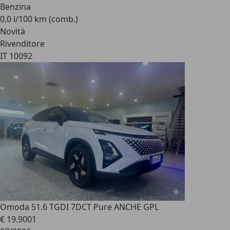
Benzina
0,0 l/100 km (comb.)
Novità
Rivenditore
IT 10092
Omoda 5
1.6 TGDI 7DCT Pure ANCHE GPL
€ 19.900
1