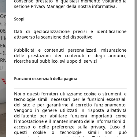
consenso prestato in qualsiasi momento visitando la
sezione Privacy Manager della nostra informativa.
Omoda 5
HYBRID SUPER HYBRID PURE 224cv
Scopi
€ 21.500
06/2026
Dati di geolocalizzazione precisi e identificazione
attraverso la scansione del dispositivo
1 km
Elettrica/Benzina
Pubblicità e contenuti personalizzati, misurazione
- (l/100 km)
delle prestazioni dei contenuti e degli annunci,
Rivenditore
ricerche sul pubblico, sviluppo di servizi
IT 20812
Funzioni essenziali della pagina
Noi o questi fornitori utilizziamo cookie o strumenti e
tecnologie simili necessari per le funzioni essenziali
del sito e per garantirne il corretto funzionamento.
Vengono in genere utilizzati in risposta all'attività
dell'utente per abilitare funzioni importanti come
l'impostazione e il mantenimento delle informazioni di
accesso o delle preferenze sulla privacy. L'uso di
questi cookie o tecnologie simili non può