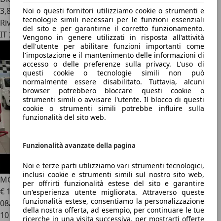
3,8 l/100 km (comb.)
Noi o questi fornitori utilizziamo cookie o strumenti e
tecnologie simili necessari per le funzioni essenziali
Rivenditore
del sito e per garantirne il corretto funzionamento.
IT 25030
Vengono in genere utilizzati in risposta all'attività
dell'utente per abilitare funzioni importanti come
l'impostazione e il mantenimento delle informazioni di
accesso o delle preferenze sulla privacy. L'uso di
questi cookie o tecnologie simili non può
normalmente essere disabilitato. Tuttavia, alcuni
browser potrebbero bloccare questi cookie o
strumenti simili o avvisare l'utente. Il blocco di questi
cookie o strumenti simili potrebbe influire sulla
funzionalità del sito web.
Funzionalità avanzate della pagina
Noi e terze parti utilizziamo vari strumenti tecnologici,
inclusi cookie e strumenti simili sul nostro sito web,
MG ZS
1.5 Standard
per offrirti funzionalità estese del sito e garantire
€ 13.990
1
un'esperienza utente migliorata. Attraverso queste
funzionalità estese, consentiamo la personalizzazione
08/2026
della nostra offerta, ad esempio, per continuare le tue
10 km
ricerche in una visita successiva, per mostrarti offerte