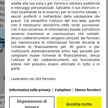
Benzina
adatte alla tua zona o per fornire e valutare pubblicità
e messaggi personalizzati. Salviamo il tuo indirizzo e-
0,0 l/100 km (comb.)
mail localmente se lo inserisci per le ricerche salvate, i
Novità
veicoli preferiti o nell'ambito della valutazione dei
Rivenditore
prezzi. Ciò semplifica l'utilizzo del sito web, poiché
non è necessario reinserirlo nelle visite successive.
IT 10135
Con il tuo consenso, le informazioni basate sull'utilizzo
saranno trasmesse ai concessionari che contatti.
Alcuni cookie/strumenti vengono utilizzati dai fornitori
per memorizzare le informazioni fornite durante le
richieste di finanziamento per 30 giorni e per
riutilizzarle automaticamente entro tale periodo per
compilare nuove richieste di finanziamento. Senza
l'utilizzo di tali cookie/strumenti, tali funzionalità
estese non possono essere utilizzate in tutto o in
parte.
Lavoriamo con 263 fornitori.
|
|
Informativa sulla privacy
Colophon
Elenco fornitori
Jeep Avenger
1.2 Turbo Altitude
Impostazioni di
€ 14.500
Accetta tutto
privacy