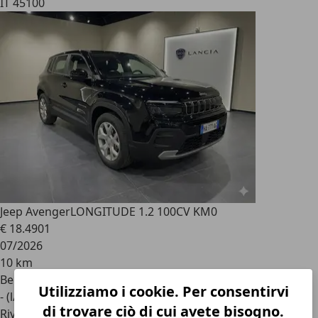
IT 45100
Jeep Avenger
LONGITUDE 1.2 100CV KM0
€ 18.490
1
07/2026
10 km
Benzina
Utilizziamo i cookie. Per consentirvi
- (l/100 km)
di trovare ciò di cui avete bisogno.
Rivenditore