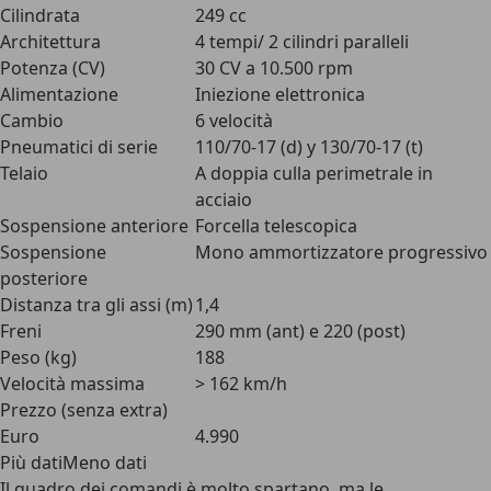
Cilindrata
249 cc
Architettura
4 tempi/ 2 cilindri paralleli
Potenza (CV)
30 CV a 10.500 rpm
Alimentazione
Iniezione elettronica
Cambio
6 velocità
Pneumatici di serie
110/70-17 (d) y 130/70-17 (t)
Telaio
A doppia culla perimetrale in
acciaio
Sospensione anteriore
Forcella telescopica
Sospensione
Mono ammortizzatore progressivo
posteriore
Distanza tra gli assi (m)
1,4
Freni
290 mm (ant) e 220 (post)
Peso (kg)
188
Velocità massima
> 162 km/h
Prezzo (senza extra)
Euro
4.990
Più datiMeno dati
Il quadro dei comandi è molto spartano, ma le