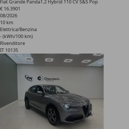
Fiat Grande Panda
1.2 Hybrid 110 CV S&S Pop
€ 16.390
1
08/2026
10 km
Elettrica/Benzina
- (kWh/100 km)
Rivenditore
IT 10135