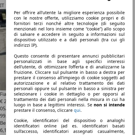
IT 13876
Per offrire all’utente la migliore esperienza possibile
con le nostre offerte, utilizziamo cookie propri e di
fornitori terzi nonché altre tecnologie (di seguito
menzionati nel loro insieme come “cookie”) allo scopo
di salvare e accedere in seguito a informazioni sul
dispositivo utilizzato e a dati personali (tra cui gli
indirizzi IP).
Questo consente di presentare annunci pubblicitari
personalizzati in base agli specifici interessi
dell’utente, di ottimizzare l’offerta e di analizzarne la
fruizione. Cliccare sul pulsante in basso a destra per
prestare il consenso all’impiego di cookie soggetti ad
autorizzazione e al relativo trattamento dei dati
personali oppure sul pulsante in basso a sinistra per
Fiat Grande Punto
TASSO ZERO
selezionare i cookie in dettaglio o per opporsi al
trattamento dei dati personali nella misura in cui ha
€ 2.350
luogo in base a legittimi interessi. Se
non si intende
05/2010
prestare il consenso, cliccare
qui
.
99.000 km
Cookie, identificatori del dispositivo o analoghi
Benzina
identificatori online (ad es. identificatori basati
6,1 l/100 km (comb.)
sull’accesso, identificatori assegnati casualmente,