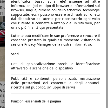
identificatori basati sulla rete) insieme ad altre
Novità
informazioni (ad es. tipo di browser e informazioni sul
Rivenditore
browser, lingua, dimensioni dello schermo, tecnologie
IT 10126
supportate, ecc.) possono essere archiviati sul o letti
dal dispositivo dell’utente per riconoscerlo ogni volta
che l’utente si connette a un’app o a un sito web, per
una o più finalità qui presentate.
L’utente può modificare le sue preferenze o revocare il
consenso prestato in qualsiasi momento visitando la
sezione Privacy Manager della nostra informativa.
Scopi
Dati di geolocalizzazione precisi e identificazione
attraverso la scansione del dispositivo
Pubblicità e contenuti personalizzati, misurazione
delle prestazioni dei contenuti e degli annunci,
Volkswagen Polo
5p 1.2 tdi Trendline
ricerche sul pubblico, sviluppo di servizi
€ 5.300
01/2013
Funzioni essenziali della pagina
148.000 km
Diesel