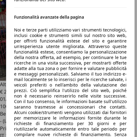
Funzionalità avanzate della pagina
Noi e terze parti utilizziamo vari strumenti tecnologici,
inclusi cookie e strumenti simili sul nostro sito web,
per offrirti funzionalità estese del sito e garantire
un'esperienza utente migliorata. Attraverso queste
funzionalità estese, consentiamo la personalizzazione
della nostra offerta, ad esempio, per continuare le tue
ricerche in una visita successiva, per mostrarti offerte
adatte alla tua zona o per fornire e valutare pubblicità
e messaggi personalizzati. Salviamo il tuo indirizzo e-
mail localmente se lo inserisci per le ricerche salvate, i
Altro Altro
Negrini Leprotto Elastic 50cc
veicoli preferiti o nell'ambito della valutazione dei
prezzi. Ciò semplifica l'utilizzo del sito web, poiché
€ 250
non è necessario reinserirlo nelle visite successive.
01/1972
Con il tuo consenso, le informazioni basate sull'utilizzo
100 km
saranno trasmesse ai concessionari che contatti.
Alcuni cookie/strumenti vengono utilizzati dai fornitori
Benzina 2T
per memorizzare le informazioni fornite durante le
- (l/100 km)
richieste di finanziamento per 30 giorni e per
Privato
riutilizzarle automaticamente entro tale periodo per
compilare nuove richieste di finanziamento. Senza
IT 20153