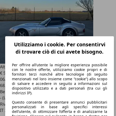
Utilizziamo i cookie. Per consentirvi
di trovare ciò di cui avete bisogno.
Per offrire all’utente la migliore esperienza possibile
Altro Marcos
Mantara Spyder 4.0i V8 cat.
con le nostre offerte, utilizziamo cookie propri e di
€ 59.900
fornitori terzi nonché altre tecnologie (di seguito
06/1998
menzionati nel loro insieme come “cookie”) allo scopo
di salvare e accedere in seguito a informazioni sul
68.000 km
dispositivo utilizzato e a dati personali (tra cui gli
Benzina
indirizzi IP).
- (l/100 km)
Questo consente di presentare annunci pubblicitari
Rivenditore
personalizzati in base agli specifici interessi
IT 35141
dell’utente, di ottimizzare l’offerta e di analizzarne la