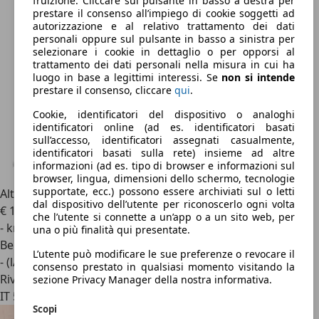
fruizione. Cliccare sul pulsante in basso a destra per
prestare il consenso all’impiego di cookie soggetti ad
autorizzazione e al relativo trattamento dei dati
personali oppure sul pulsante in basso a sinistra per
selezionare i cookie in dettaglio o per opporsi al
trattamento dei dati personali nella misura in cui ha
luogo in base a legittimi interessi. Se
non si intende
prestare il consenso, cliccare
qui
.
Cookie, identificatori del dispositivo o analoghi
identificatori online (ad es. identificatori basati
sull’accesso, identificatori assegnati casualmente,
identificatori basati sulla rete) insieme ad altre
informazioni (ad es. tipo di browser e informazioni sul
browser, lingua, dimensioni dello schermo, tecnologie
supportate, ecc.) possono essere archiviati sul o letti
Altro Altro
T1200VX
dal dispositivo dell’utente per riconoscerlo ogni volta
€ 149
che l’utente si connette a un’app o a un sito web, per
- km
una o più finalità qui presentate.
Benzina
L’utente può modificare le sue preferenze o revocare il
- (l/100 km)
consenso prestato in qualsiasi momento visitando la
Rivenditore
sezione Privacy Manager della nostra informativa.
IT 50142
Scopi