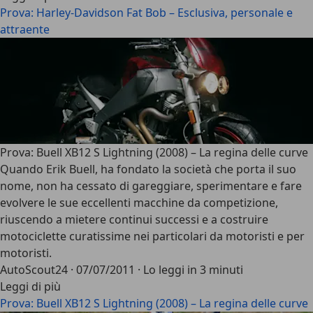
Prova: Harley-Davidson Fat Bob – Esclusiva, personale e
attraente
Prova: Buell XB12 S Lightning (2008) – La regina delle curve
Quando Erik Buell, ha fondato la società che porta il suo
nome, non ha cessato di gareggiare, sperimentare e fare
evolvere le sue eccellenti macchine da competizione,
riuscendo a mietere continui successi e a costruire
motociclette curatissime nei particolari da motoristi e per
motoristi.
AutoScout24
·
07/07/2011
·
Lo leggi in 3 minuti
Leggi di più
Prova: Buell XB12 S Lightning (2008) – La regina delle curve