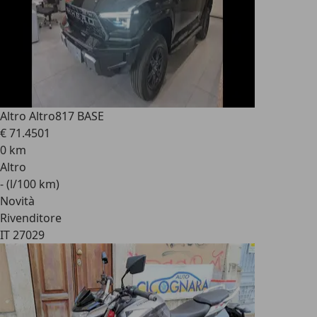
Altro Altro
817 BASE
€ 71.450
1
0 km
Altro
- (l/100 km)
Novità
Rivenditore
IT 27029