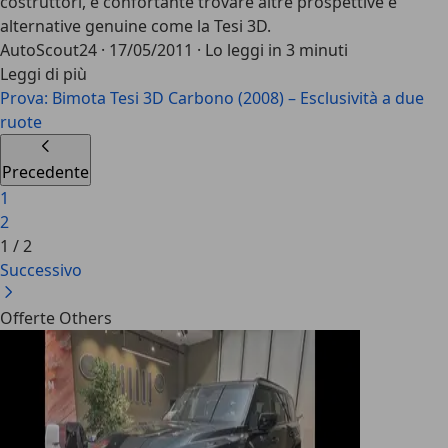
costruttori, è confortante trovare altre prospettive e
alternative genuine come la Tesi 3D.
AutoScout24
·
17/05/2011
·
Lo leggi in 3 minuti
Leggi di più
Prova: Bimota Tesi 3D Carbono (2008) – Esclusività a due
ruote
Precedente
1
2
1
/
2
Successivo
Offerte Others