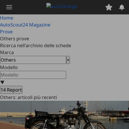
Passa
al
contenuto
Home
principale
AutoScout24 Magazine
Prove
Others prove
Ricerca nell'archivio delle schede
Marca
×
Modello
▼
14
Report
Others: articoli più recenti