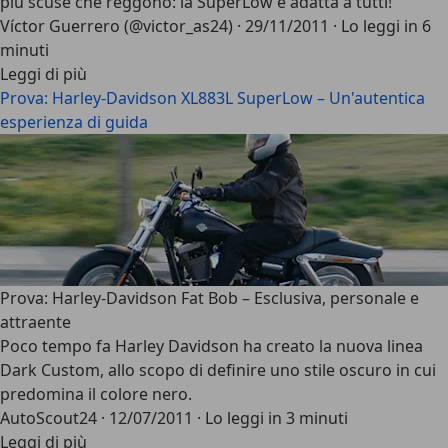
più scuse che reggono: la SuperLow è adatta a tutti!
Víctor Guerrero (@victor_as24)
·
29/11/2011
·
Lo leggi in 6
minuti
Leggi di più
Prova: Harley-Davidson XL883L SuperLow – Un'autentica
esperienza di guida
Prova: Harley-Davidson Fat Bob – Esclusiva, personale e
attraente
Poco tempo fa Harley Davidson ha creato la nuova linea
Dark Custom, allo scopo di definire uno stile oscuro in cui
predomina il colore nero.
AutoScout24
·
12/07/2011
·
Lo leggi in 3 minuti
Leggi di più