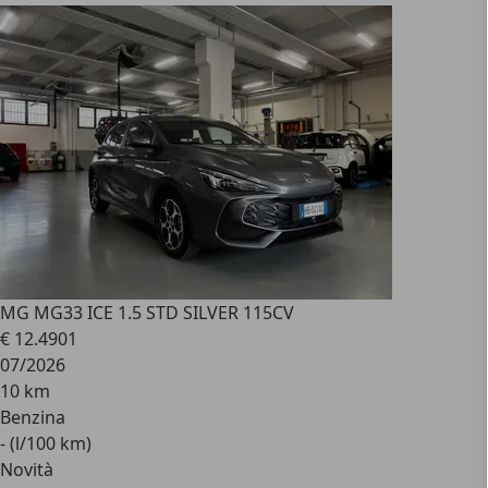
MG MG3
3 ICE 1.5 STD SILVER 115CV
€ 12.490
1
07/2026
10 km
Benzina
- (l/100 km)
Novità