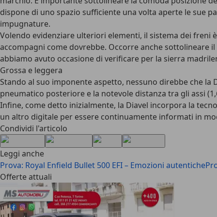
marchio. È importante sottolineare la comoda posizione del
dispone di uno spazio sufficiente una volta aperte le sue pa
impugnature.
Volendo evidenziare ulteriori elementi, il sistema dei fren
accompagni come dovrebbe. Occorre anche sottolineare il 
abbiamo avuto occasione di verificare per la sierra madrile
Grossa e leggera
Stando al suo imponente aspetto, nessuno direbbe che la D
pneumatico posteriore e la notevole distanza tra gli assi (1,6 
Infine, come detto inizialmente, la Diavel incorpora la te
un altro digitale per essere continuamente informati in mo
Condividi l'articolo
Leggi anche
Prova: Royal Enfield Bullet 500 EFI – Emozioni autentiche
Pro
Offerte attuali