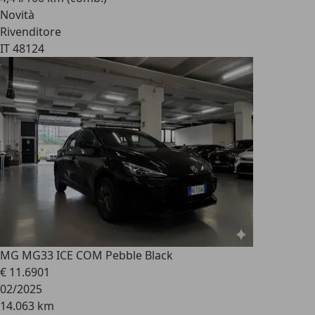
Novità
Rivenditore
IT 48124
MG MG3
3 ICE COM Pebble Black
€ 11.690
1
02/2025
14.063 km