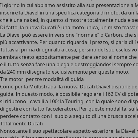
Il giorno in cui abbiamo assistito alla sua presentazione a 
inserire la Diavel in una specifica categoria di moto: da u
che è una naked, in quanto si mostra totalmente nuda e sen
Di fatto, la nuova Ducati è una moto unica, un misto tra var
La Diavel può essere in versione “normale” o Carbon, che si
più accattivante. Per quanto riguarda il prezzo, si parla di 
Tuttavia, prima di ogni altra cosa, persino del suo esclusiv
sembra creato appositamente per dare senso al nome che port
e il tutto senza fare una piega e destreggiandosi sempre c
da 240 mm disegnato esclusivamente per questa moto.
Tre motori per tre modalità di guida
Come per la Multistrada, la nuova Ducati Diavel dispone de
guida. In questo modo, è possibile regolare i 162 CV di pot
si riducono i cavalli a 100; la Touring, con la quale sono disp
di gestire con tatto l’acceleratore. Per queste modalità, sul
perdere contatto con il suolo a seguito di una brusca accel
Totalmente Ducati
Nonostante il suo spettacolare aspetto esteriore, la Diavel 