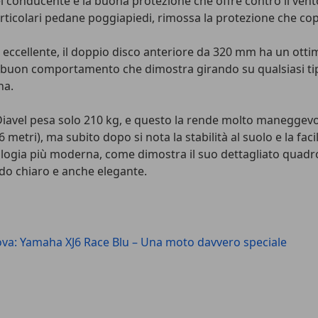
 conducente e la buona protezione che offre contro il vent
rticolari pedane poggiapiedi, rimossa la protezione che copr
i è eccellente, il doppio disco anteriore da 320 mm ha un ot
buon comportamento che dimostra girando su qualsiasi tipo
na.
iavel pesa solo 210 kg, e questo la rende molto maneggevol
metri), ma subito dopo si nota la stabilità al suolo e la facil
cnologia più moderna, come dimostra il suo dettagliato quad
do chiaro e anche elegante.
va: Yamaha XJ6 Race Blu – Una moto davvero speciale