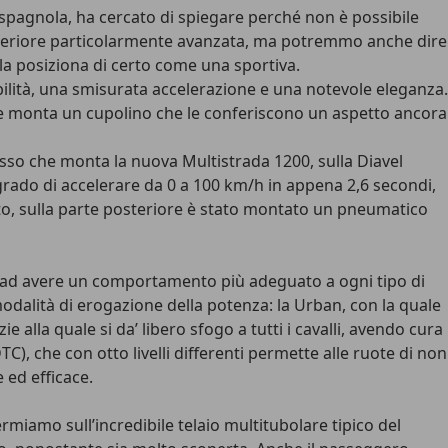
spagnola, ha cercato di spiegare perché non è possibile
e anteriore particolarmente avanzata, ma potremmo anche dire
la posiziona di certo come una sportiva.
abilità, una smisurata accelerazione e una notevole eleganza.
io e monta un cupolino che le conferiscono un aspetto ancora
tesso che monta la nuova Multistrada 1200, sulla Diavel
grado di accelerare da 0 a 100 km/h in appena 2,6 secondi,
to, sulla parte posteriore è stato montato un pneumatico
ce ad avere un comportamento più adeguato a ogni tipo di
modalità di erogazione della potenza: la Urban, con la quale
ie alla quale si da’ libero sfogo a tutti i cavalli, avendo cura
C), che con otto livelli differenti permette alle ruote di non
 ed efficace.
rmiamo sull’incredibile telaio multitubolare tipico del