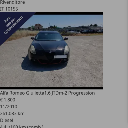
Rivenditore
IT 10155
Alfa Romeo Giulietta
1.6 JTDm-2 Progression
€ 1.800
11/2010
261.083 km
Diesel
4,4 l/100 km (comb.)