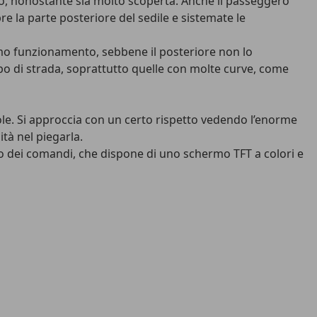
o, nonostante sia molto scoperta. Anche il passeggero
e la parte posteriore del sedile e sistemate le
timo funzionamento, sebbene il posteriore non lo
 di strada, soprattutto quelle con molte curve, come
e. Si approccia con un certo rispetto vedendo l’enorme
ità nel piegarla.
ro dei comandi, che dispone di uno schermo TFT a colori e