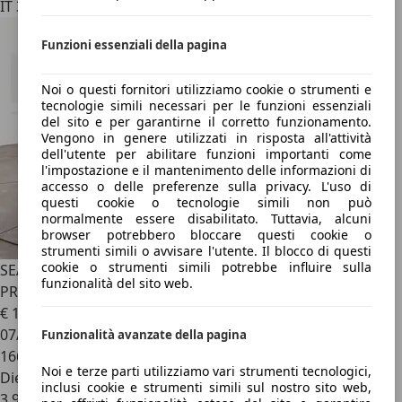
IT 37135
Funzioni essenziali della pagina
Noi o questi fornitori utilizziamo cookie o strumenti e
tecnologie simili necessari per le funzioni essenziali
del sito e per garantirne il corretto funzionamento.
Vengono in genere utilizzati in risposta all'attività
dell'utente per abilitare funzioni importanti come
l'impostazione e il mantenimento delle informazioni di
accesso o delle preferenze sulla privacy. L'uso di
questi cookie o tecnologie simili non può
normalmente essere disabilitato. Tuttavia, alcuni
browser potrebbero bloccare questi cookie o
strumenti simili o avvisare l'utente. Il blocco di questi
cookie o strumenti simili potrebbe influire sulla
SEAT Leon
Sportstourer 2.0 tdi Xcellence 150cv dsg -
funzionalità del sito web.
PROMO
€ 13.490
07/2020
Funzionalità avanzate della pagina
166.427 km
Noi e terze parti utilizziamo vari strumenti tecnologici,
Diesel
inclusi cookie e strumenti simili sul nostro sito web,
3,9 l/100 km (comb.)