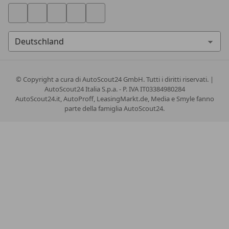
© Copyright
a cura di AutoScout24 GmbH. Tutti i diritti riservati. |
AutoScout24 Italia S.p.a. - P. IVA IT03384980284
AutoScout24.it, AutoProff, LeasingMarkt.de, Media e Smyle fanno
parte della famiglia AutoScout24.