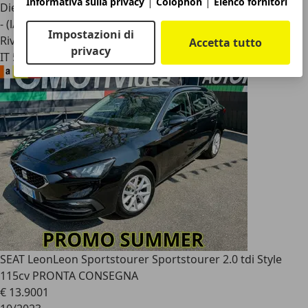
|
|
Informativa sulla privacy
Colophon
Elenco fornitori
Diesel
- (l/100 km)
Impostazioni di
Rivenditore
Accetta tutto
privacy
IT 59100
SEAT Leon
Leon Sportstourer Sportstourer 2.0 tdi Style
115cv PRONTA CONSEGNA
€ 13.900
1