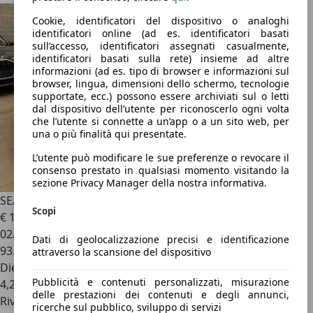
Cookie, identificatori del dispositivo o analoghi
identificatori online (ad es. identificatori basati
sull’accesso, identificatori assegnati casualmente,
identificatori basati sulla rete) insieme ad altre
informazioni (ad es. tipo di browser e informazioni sul
browser, lingua, dimensioni dello schermo, tecnologie
supportate, ecc.) possono essere archiviati sul o letti
dal dispositivo dell’utente per riconoscerlo ogni volta
che l’utente si connette a un’app o a un sito web, per
una o più finalità qui presentate.
L’utente può modificare le sue preferenze o revocare il
consenso prestato in qualsiasi momento visitando la
sezione Privacy Manager della nostra informativa.
SEAT Leon
Leon 1.6 TDI 115 CV ST Style
Scopi
€ 12.900
02/2020
Dati di geolocalizzazione precisi e identificazione
93.646 km
attraverso la scansione del dispositivo
Diesel
Pubblicità e contenuti personalizzati, misurazione
4,2 l/100 km (comb.)
delle prestazioni dei contenuti e degli annunci,
Rivenditore
ricerche sul pubblico, sviluppo di servizi