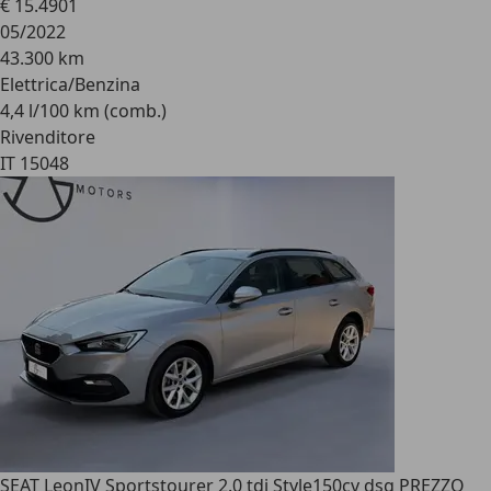
€ 15.490
1
05/2022
43.300 km
Elettrica/Benzina
4,4 l/100 km (comb.)
Rivenditore
IT 15048
SEAT Leon
IV Sportstourer 2.0 tdi Style150cv dsg PREZZO