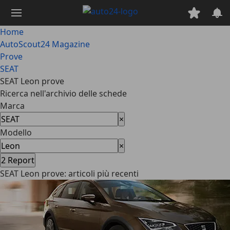
Passa
al
contenuto
Home
principale
AutoScout24 Magazine
Prove
SEAT
SEAT Leon prove
Ricerca nell'archivio delle schede
Marca
×
Modello
×
2
Report
SEAT Leon prove: articoli più recenti