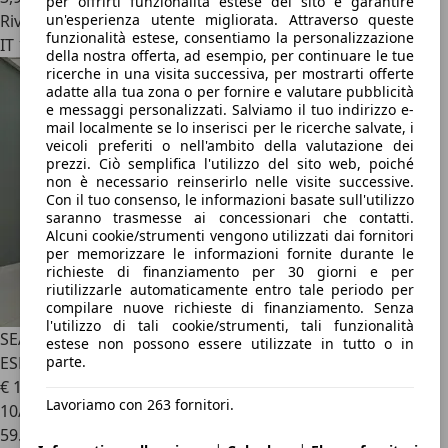
per offrirti funzionalità estese del sito e garantire
Rivenditore
un'esperienza utente migliorata. Attraverso queste
funzionalità estese, consentiamo la personalizzazione
IT 10151
della nostra offerta, ad esempio, per continuare le tue
ricerche in una visita successiva, per mostrarti offerte
adatte alla tua zona o per fornire e valutare pubblicità
e messaggi personalizzati. Salviamo il tuo indirizzo e-
mail localmente se lo inserisci per le ricerche salvate, i
veicoli preferiti o nell'ambito della valutazione dei
prezzi. Ciò semplifica l'utilizzo del sito web, poiché
non è necessario reinserirlo nelle visite successive.
Con il tuo consenso, le informazioni basate sull'utilizzo
saranno trasmesse ai concessionari che contatti.
Alcuni cookie/strumenti vengono utilizzati dai fornitori
per memorizzare le informazioni fornite durante le
richieste di finanziamento per 30 giorni e per
riutilizzarle automaticamente entro tale periodo per
compilare nuove richieste di finanziamento. Senza
l'utilizzo di tali cookie/strumenti, tali funzionalità
SEAT Leon
IV 2023 Sportstourer 2.0 tdi Style 115cv IVA
estese non possono essere utilizzate in tutto o in
ESPOSTA
parte.
€ 13.499
1
Lavoriamo con 263 fornitori.
10/2023
59.000 km