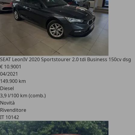
SEAT Leon
IV 2020 Sportstourer 2.0 tdi Business 150cv dsg
€ 10.900
1
04/2021
149.900 km
Diesel
3,9 l/100 km (comb.)
Novità
Rivenditore
IT 10142