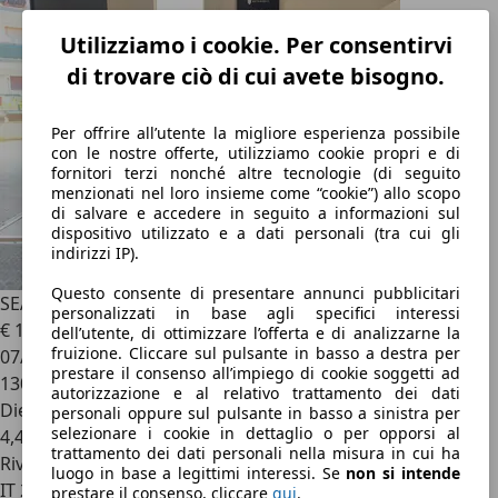
Utilizziamo i cookie. Per consentirvi
di trovare ciò di cui avete bisogno.
Per offrire all’utente la migliore esperienza possibile
con le nostre offerte, utilizziamo cookie propri e di
fornitori terzi nonché altre tecnologie (di seguito
menzionati nel loro insieme come “cookie”) allo scopo
di salvare e accedere in seguito a informazioni sul
dispositivo utilizzato e a dati personali (tra cui gli
indirizzi IP).
Questo consente di presentare annunci pubblicitari
SEAT Leon
Leon III 2017 2.0 tdi Black Edition 150cv dsg
personalizzati in base agli specifici interessi
€ 12.500
dell’utente, di ottimizzare l’offerta e di analizzarne la
fruizione. Cliccare sul pulsante in basso a destra per
07/2020
prestare il consenso all’impiego di cookie soggetti ad
130.000 km
autorizzazione e al relativo trattamento dei dati
Diesel
personali oppure sul pulsante in basso a sinistra per
selezionare i cookie in dettaglio o per opporsi al
4,4 l/100 km (comb.)
trattamento dei dati personali nella misura in cui ha
Rivenditore
luogo in base a legittimi interessi. Se
non si intende
IT 20093
prestare il consenso, cliccare
qui
.