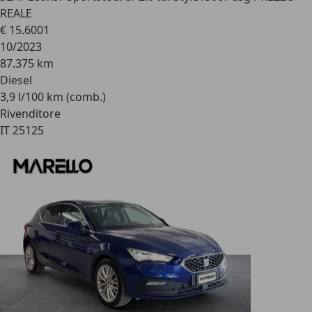
REALE
€ 15.600
1
10/2023
87.375 km
Diesel
3,9 l/100 km (comb.)
Rivenditore
IT 25125