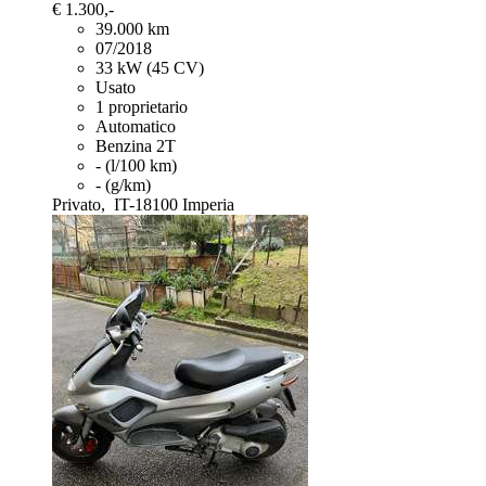
€ 1.300,-
39.000 km
07/2018
33 kW (45 CV)
Usato
1 proprietario
Automatico
Benzina 2T
- (l/100 km)
- (g/km)
Privato,
IT-18100 Imperia