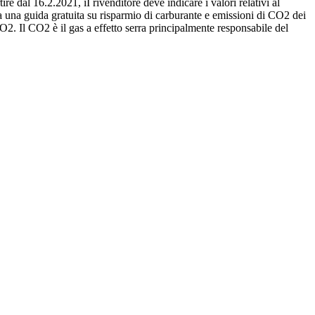
re dal 16.2.2021, iI rivenditore deve indicare i valori relativi al
 una guida gratuita su risparmio di carburante e emissioni di CO2 dei
O2. Il CO2 è il gas a effetto serra principalmente responsabile del