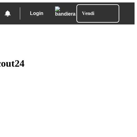
Login
Vendi
cout24