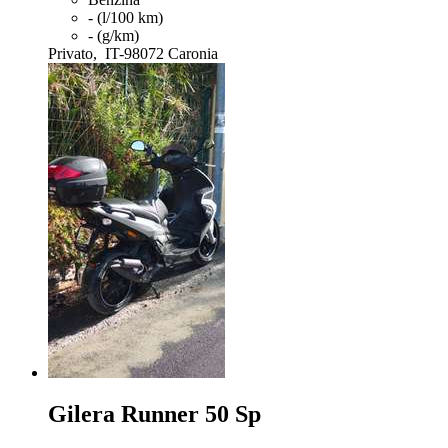
- (l/100 km)
- (g/km)
Privato,
IT-98072 Caronia
Gilera Runner 50
Sp