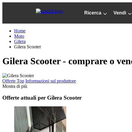
Passa
al
Ricerca
Vendi
contenuto
principale
Home
Moto
Gilera
Gilera Scooter
Gilera Scooter - comprare o ve
Offerte Top
Informazioni sul produttore
Mostra di più
Offerte attuali per Gilera Scooter