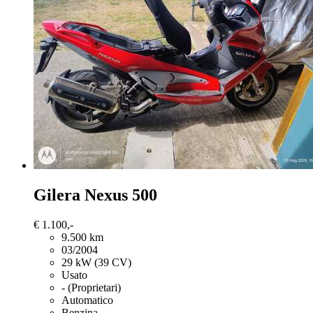
Gilera Nexus 500
€ 1.100,-
9.500 km
03/2004
29 kW (39 CV)
Usato
- (Proprietari)
Automatico
Benzina