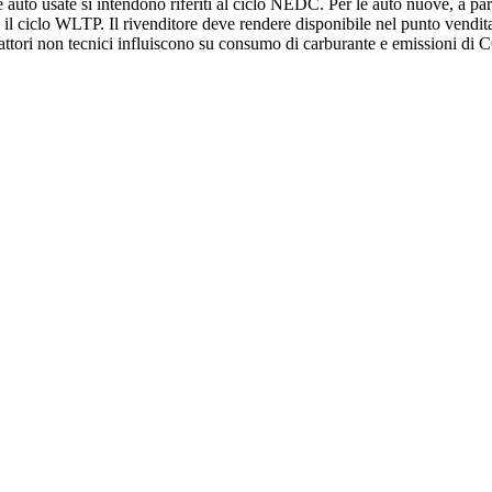
 auto usate si intendono riferiti al ciclo NEDC. Per le auto nuove, a parti
l ciclo WLTP. Il rivenditore deve rendere disponibile nel punto vendita
 fattori non tecnici influiscono su consumo di carburante e emissioni di C