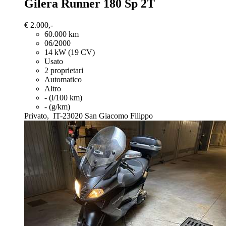
Gilera Runner 180
Sp 2T
€ 2.000,-
60.000 km
06/2000
14 kW (19 CV)
Usato
2 proprietari
Automatico
Altro
- (l/100 km)
- (g/km)
Privato,
IT-23020 San Giacomo Filippo