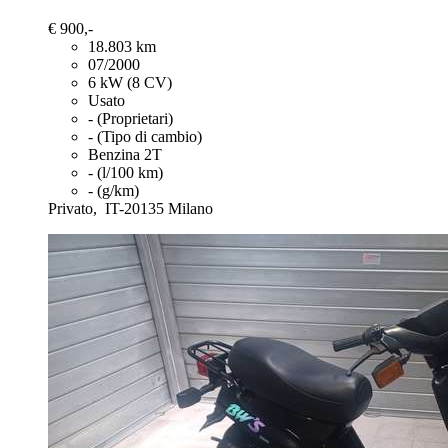
€ 900,-
18.803 km
07/2000
6 kW (8 CV)
Usato
- (Proprietari)
- (Tipo di cambio)
Benzina 2T
- (l/100 km)
- (g/km)
Privato,
IT-20135 Milano