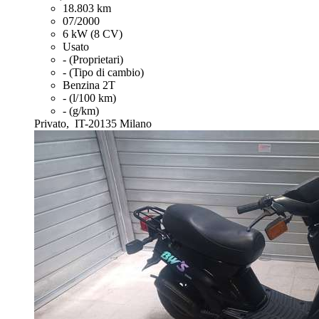
18.803 km
07/2000
6 kW (8 CV)
Usato
- (Proprietari)
- (Tipo di cambio)
Benzina 2T
- (l/100 km)
- (g/km)
Privato,
IT-20135 Milano