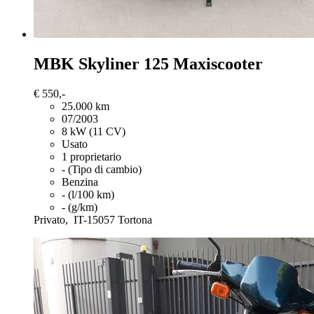
MBK Skyliner 125
Maxiscooter
€ 550,-
25.000 km
07/2003
8 kW (11 CV)
Usato
1 proprietario
- (Tipo di cambio)
Benzina
- (l/100 km)
- (g/km)
Privato,
IT-15057 Tortona