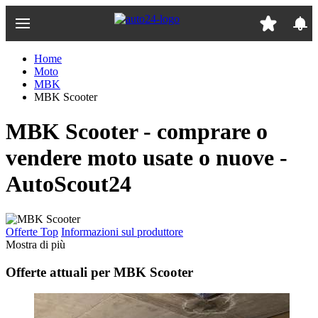
Passa
al
contenuto
principale
Home
Moto
MBK
MBK Scooter
MBK Scooter - comprare o
vendere moto usate o nuove -
AutoScout24
Offerte Top
Informazioni sul produttore
Mostra di più
Offerte attuali per MBK Scooter