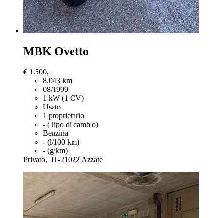
MBK Ovetto
€ 1.500,-
8.043 km
08/1999
1 kW (1 CV)
Usato
1 proprietario
- (Tipo di cambio)
Benzina
- (l/100 km)
- (g/km)
Privato,
IT-21022 Azzate