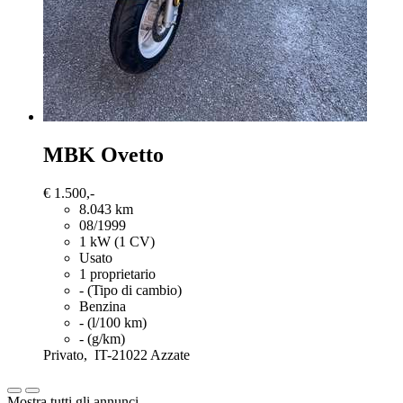
MBK Ovetto
€ 1.500,-
8.043 km
08/1999
1 kW (1 CV)
Usato
1 proprietario
- (Tipo di cambio)
Benzina
- (l/100 km)
- (g/km)
Privato,
IT-21022 Azzate
Mostra tutti gli annunci