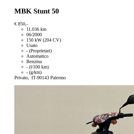
MBK Stunt 50
€ 850,-
11.036 km
06/2000
150 kW (204 CV)
Usato
- (Proprietari)
Automatico
Benzina
- (l/100 km)
- (g/km)
Privato,
IT-90143 Palermo