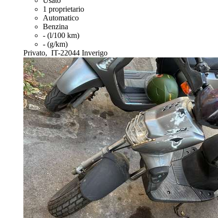
Usato
1 proprietario
Automatico
Benzina
- (l/100 km)
- (g/km)
Privato,
IT-22044 Inverigo