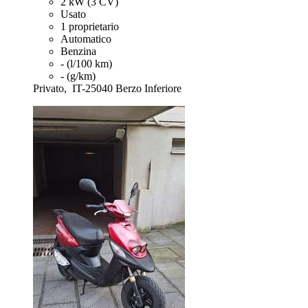
2 kW (3 CV)
Usato
1 proprietario
Automatico
Benzina
- (l/100 km)
- (g/km)
Privato,
IT-25040 Berzo Inferiore