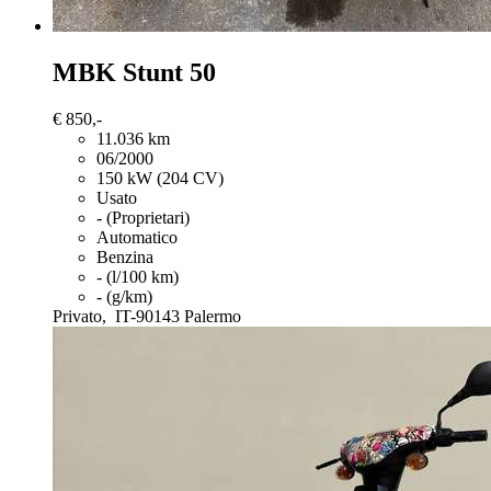
MBK Stunt 50
€ 850,-
11.036 km
06/2000
150 kW (204 CV)
Usato
- (Proprietari)
Automatico
Benzina
- (l/100 km)
- (g/km)
Privato,
IT-90143 Palermo