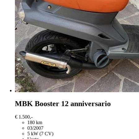
MBK Booster
12 anniversario
€ 1.500,-
180 km
03/2007
5 kW (7 CV)