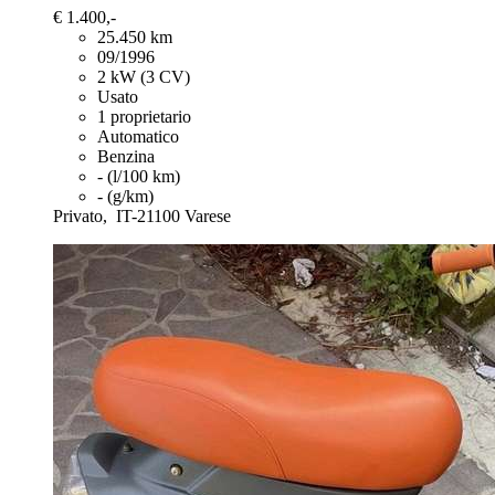
€ 1.400,-
25.450 km
09/1996
2 kW (3 CV)
Usato
1 proprietario
Automatico
Benzina
- (l/100 km)
- (g/km)
Privato,
IT-21100 Varese