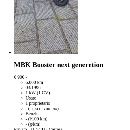
MBK Booster
next generetion
€ 900,-
6.000 km
03/1996
1 kW (1 CV)
Usato
1 proprietario
- (Tipo di cambio)
Benzina
- (l/100 km)
- (g/km)
Privato,
IT-54033 Carrara