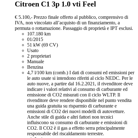
Citroen C1
3p 1.0 vti Feel
€ 5.100,-
Prezzo finale offerto al pubblico, comprensivo di
IVA, non vincolato all’acquisto di un finanziamento, a
permuta o rottamazione. Passaggio di proprietà e IPT esclusi.
107.180 km
01/2015
51 kW (69 CV)
Usato
2 proprietari
Manuale
Benzina
4,7 l/100 km (comb.)
I dati di consumi ed emissioni per
le auto usate si intendono riferiti al ciclo NEDC. Per le
auto nuove, a partire dal 16.2.2021, iI rivenditore deve
indicare i valori relativi al consumo di carburante ed
emissione di CO2 misurati con il ciclo WLTP. Il
rivenditore deve rendere disponibile nel punto vendita
una guida gratuita su risparmio di carburante e
emissioni di CO2 dei nuovi modelli di autovetture.
Anche stile di guida e altri fattori non tecnici
influiscono su consumo di carburante e emissioni di
CO2. Il CO2 è il gas a effetto serra principalmente
responsabile del riscaldamento terrestre.