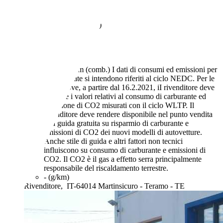
31.000 km
09/2020
140 kW (190 CV)
Usato
1 proprietario
Automatico
Benzina
6,1 l/100 km (comb.)
I dati di consumi ed emissioni per
le auto usate si intendono riferiti al ciclo NEDC. Per le
auto nuove, a partire dal 16.2.2021, iI rivenditore deve
indicare i valori relativi al consumo di carburante ed
emissione di CO2 misurati con il ciclo WLTP. Il
rivenditore deve rendere disponibile nel punto vendita
una guida gratuita su risparmio di carburante e
emissioni di CO2 dei nuovi modelli di autovetture.
Anche stile di guida e altri fattori non tecnici
influiscono su consumo di carburante e emissioni di
CO2. Il CO2 è il gas a effetto serra principalmente
responsabile del riscaldamento terrestre.
- (g/km)
Rivenditore,
IT-64014 Martinsicuro - Teramo - TE