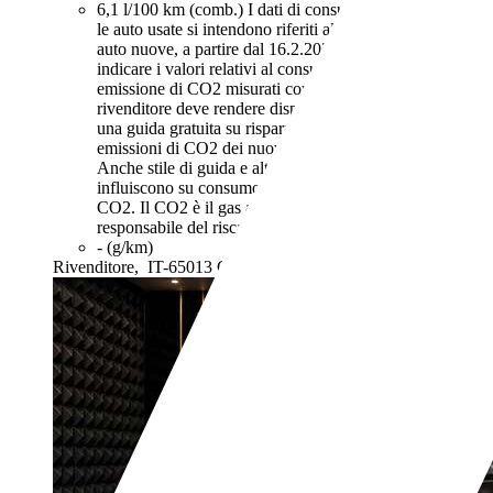
6,1 l/100 km (comb.)
I dati di consumi ed emissioni per
le auto usate si intendono riferiti al ciclo NEDC. Per le
auto nuove, a partire dal 16.2.2021, iI rivenditore deve
indicare i valori relativi al consumo di carburante ed
emissione di CO2 misurati con il ciclo WLTP. Il
rivenditore deve rendere disponibile nel punto vendita
una guida gratuita su risparmio di carburante e
emissioni di CO2 dei nuovi modelli di autovetture.
Anche stile di guida e altri fattori non tecnici
influiscono su consumo di carburante e emissioni di
CO2. Il CO2 è il gas a effetto serra principalmente
responsabile del riscaldamento terrestre.
- (g/km)
Rivenditore,
IT-65013 Città Sant'Angelo