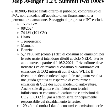
Jeep Avenger
1.2 t. Summit fwd 100cv
€ 18.900,-
Prezzo finale offerto al pubblico, comprensivo di
IVA, non vincolato all’acquisto di un finanziamento, a
permuta o rottamazione. Passaggio di proprietà e IPT esclusi.
15.760 km
08/2024
74 kW (101 CV)
Usato
1 proprietario
Manuale
Benzina
5,7 l/100 km (comb.)
I dati di consumi ed emissioni per
le auto usate si intendono riferiti al ciclo NEDC. Per le
auto nuove, a partire dal 16.2.2021, iI rivenditore deve
indicare i valori relativi al consumo di carburante ed
emissione di CO2 misurati con il ciclo WLTP. Il
rivenditore deve rendere disponibile nel punto vendita
una guida gratuita su risparmio di carburante e
emissioni di CO2 dei nuovi modelli di autovetture.
Anche stile di guida e altri fattori non tecnici
influiscono su consumo di carburante e emissioni di
CO2. Il CO2 è il gas a effetto serra principalmente
responsabile del riscaldamento terrestre.
129 g/km (comb.)
I dati di consumi ed emissioni per le