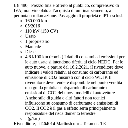
€ 8.480,-
Prezzo finale offerto al pubblico, comprensivo di
IVA, non vincolato all’acquisto di un finanziamento, a
permuta o rottamazione. Passaggio di proprietà e IPT esclusi.
160.000 km
05/2016
110 kW (150 CV)
Usato
1 proprietario
Manuale
Diesel
4,6 l/100 km (comb.)
I dati di consumi ed emissioni per
le auto usate si intendono riferiti al ciclo NEDC. Per le
auto nuove, a partire dal 16.2.2021, iI rivenditore deve
indicare i valori relativi al consumo di carburante ed
emissione di CO2 misurati con il ciclo WLTP. Il
rivenditore deve rendere disponibile nel punto vendita
una guida gratuita su risparmio di carburante e
emissioni di CO2 dei nuovi modelli di autovetture.
Anche stile di guida e altri fattori non tecnici
influiscono su consumo di carburante e emissioni di
CO2. Il CO2 è il gas a effetto serra principalmente
responsabile del riscaldamento terrestre.
- (g/km)
Rivenditore,
IT-64014 Martinsicuro - Teramo - TE