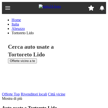
Passa
al
contenuto
principale
Home
Italia
Abruzzo
Tortoreto Lido
Cerca auto usate a
Tortoreto Lido
Offerte vicino a te
Offerte Top
Rivenditori locali
Città vicine
Mostra di più
Auto usate a Tortoreto Lido