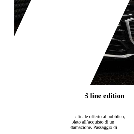
Audi Q2
Q2 40 2.0 tfsi S line edition
quattro s-Tronic
€ 23.000,-
IVA deducibile
Prezzo finale offerto al pubblico,
comprensivo di IVA, non vincolato all’acquisto di un
finanziamento, a permuta o rottamazione. Passaggio di
proprietà e IPT esclusi.