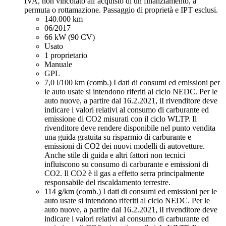
IVA, non vincolato all’acquisto di un finanziamento, a
permuta o rottamazione. Passaggio di proprietà e IPT esclusi.
140.000 km
06/2017
66 kW (90 CV)
Usato
1 proprietario
Manuale
GPL
7,0 l/100 km (comb.)
I dati di consumi ed emissioni per
le auto usate si intendono riferiti al ciclo NEDC. Per le
auto nuove, a partire dal 16.2.2021, iI rivenditore deve
indicare i valori relativi al consumo di carburante ed
emissione di CO2 misurati con il ciclo WLTP. Il
rivenditore deve rendere disponibile nel punto vendita
una guida gratuita su risparmio di carburante e
emissioni di CO2 dei nuovi modelli di autovetture.
Anche stile di guida e altri fattori non tecnici
influiscono su consumo di carburante e emissioni di
CO2. Il CO2 è il gas a effetto serra principalmente
responsabile del riscaldamento terrestre.
114 g/km (comb.)
I dati di consumi ed emissioni per le
auto usate si intendono riferiti al ciclo NEDC. Per le
auto nuove, a partire dal 16.2.2021, iI rivenditore deve
indicare i valori relativi al consumo di carburante ed