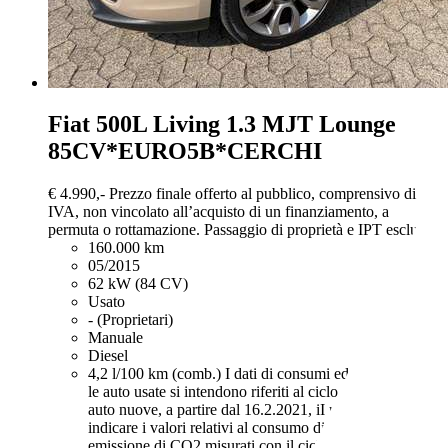
Fiat 500L
Living 1.3 MJT Lounge
85CV*EURO5B*CERCHI
€ 4.990,-
Prezzo finale offerto al pubblico, comprensivo di
IVA, non vincolato all’acquisto di un finanziamento, a
permuta o rottamazione. Passaggio di proprietà e IPT esclusi.
160.000 km
05/2015
62 kW (84 CV)
Usato
- (Proprietari)
Manuale
Diesel
4,2 l/100 km (comb.)
I dati di consumi ed emissioni per
le auto usate si intendono riferiti al ciclo NEDC. Per le
auto nuove, a partire dal 16.2.2021, iI rivenditore deve
indicare i valori relativi al consumo di carburante ed
emissione di CO2 misurati con il ciclo WLTP. Il