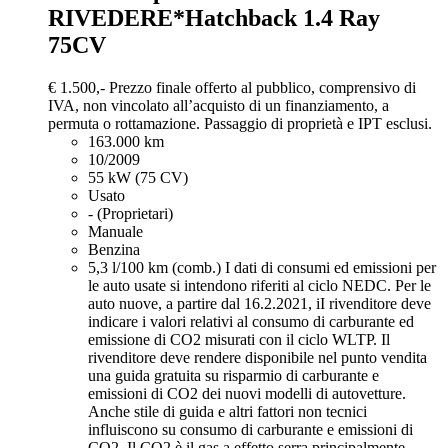
RIVEDERE*Hatchback 1.4 Ray
75CV
€ 1.500,-
Prezzo finale offerto al pubblico, comprensivo di
IVA, non vincolato all’acquisto di un finanziamento, a
permuta o rottamazione. Passaggio di proprietà e IPT esclusi.
163.000 km
10/2009
55 kW (75 CV)
Usato
- (Proprietari)
Manuale
Benzina
5,3 l/100 km (comb.)
I dati di consumi ed emissioni per
le auto usate si intendono riferiti al ciclo NEDC. Per le
auto nuove, a partire dal 16.2.2021, iI rivenditore deve
indicare i valori relativi al consumo di carburante ed
emissione di CO2 misurati con il ciclo WLTP. Il
rivenditore deve rendere disponibile nel punto vendita
una guida gratuita su risparmio di carburante e
emissioni di CO2 dei nuovi modelli di autovetture.
Anche stile di guida e altri fattori non tecnici
influiscono su consumo di carburante e emissioni di
CO2. Il CO2 è il gas a effetto serra principalmente