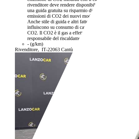
rivenditore deve rendere disponibile nel punto vendita
una guida gratuita su risparmio di carburante e
emissioni di CO2 dei nuovi modelli di autovetture.
Anche stile di guida e altri fattori non tecnici
influiscono su consumo di carburante e emissioni di
CO2. Il CO2 è il gas a effetto serra principalmente
responsabile del riscaldamento terrestre.
- (g/km)
Rivenditore,
IT-22063 Cantù - Como - CO