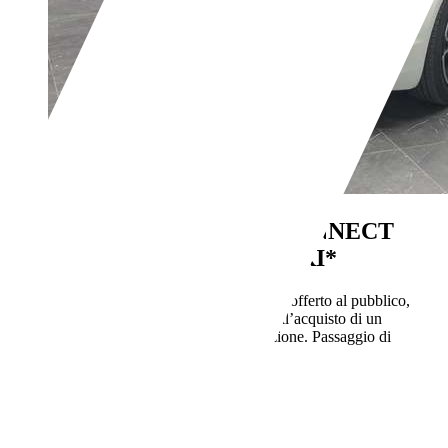
Fiat 500
1.0 HYBRID CONNECT
70CV *DIVERSI COLORI*
€ 8.400,-
IVA deducibile
Prezzo finale offerto al pubblico,
comprensivo di IVA, non vincolato all’acquisto di un
finanziamento, a permuta o rottamazione. Passaggio di
proprietà e IPT esclusi.
78.265 km
06/2023
51 kW (69 CV)
Usato
1 proprietario