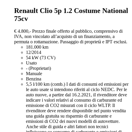
Renault Clio
5p 1.2 Costume National
75cv
€ 4.800,-
Prezzo finale offerto al pubblico, comprensivo di
IVA, non vincolato all’acquisto di un finanziamento, a
permuta o rottamazione. Passaggio di proprietà e IPT esclusi.
181.000 km
12/2014
54 kW (73 CV)
Usato
- (Proprietari)
Manuale
Benzina
5,5 l/100 km (comb.)
I dati di consumi ed emissioni per
le auto usate si intendono riferiti al ciclo NEDC. Per le
auto nuove, a partire dal 16.2.2021, iI rivenditore deve
indicare i valori relativi al consumo di carburante ed
emissione di CO2 misurati con il ciclo WLTP. Il
rivenditore deve rendere disponibile nel punto vendita
una guida gratuita su risparmio di carburante e
emissioni di CO2 dei nuovi modelli di autovetture.
Anche stile di guida e altri fattori non tecnici
influiscono su consumo di carburante e emissioni di