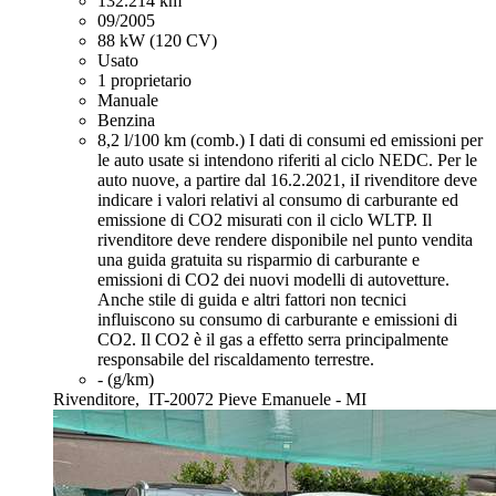
132.214 km
09/2005
88 kW (120 CV)
Usato
1 proprietario
Manuale
Benzina
8,2 l/100 km (comb.)
I dati di consumi ed emissioni per
le auto usate si intendono riferiti al ciclo NEDC. Per le
auto nuove, a partire dal 16.2.2021, iI rivenditore deve
indicare i valori relativi al consumo di carburante ed
emissione di CO2 misurati con il ciclo WLTP. Il
rivenditore deve rendere disponibile nel punto vendita
una guida gratuita su risparmio di carburante e
emissioni di CO2 dei nuovi modelli di autovetture.
Anche stile di guida e altri fattori non tecnici
influiscono su consumo di carburante e emissioni di
CO2. Il CO2 è il gas a effetto serra principalmente
responsabile del riscaldamento terrestre.
- (g/km)
Rivenditore,
IT-20072 Pieve Emanuele - MI