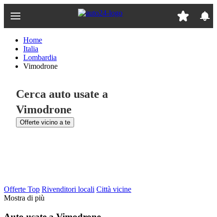
Passa
al
contenuto
principale
Home
Italia
Lombardia
Vimodrone
Cerca auto usate a
Vimodrone
Offerte vicino a te
Offerte Top
Rivenditori locali
Città vicine
Mostra di più
Auto usate a Vimodrone