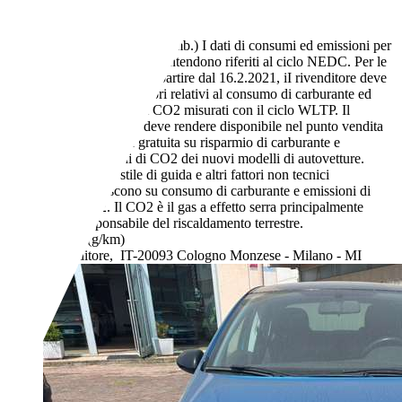
Manuale
Elettrica/Benzina
3,9 l/100 km (comb.)
I dati di consumi ed emissioni per
le auto usate si intendono riferiti al ciclo NEDC. Per le
auto nuove, a partire dal 16.2.2021, iI rivenditore deve
indicare i valori relativi al consumo di carburante ed
emissione di CO2 misurati con il ciclo WLTP. Il
rivenditore deve rendere disponibile nel punto vendita
una guida gratuita su risparmio di carburante e
emissioni di CO2 dei nuovi modelli di autovetture.
Anche stile di guida e altri fattori non tecnici
influiscono su consumo di carburante e emissioni di
CO2. Il CO2 è il gas a effetto serra principalmente
responsabile del riscaldamento terrestre.
- (g/km)
Rivenditore,
IT-20093 Cologno Monzese - Milano - MI