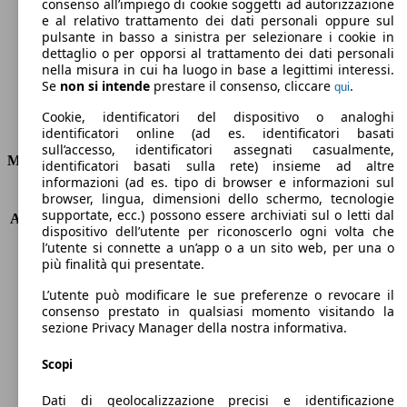
Emissioni di CO2 (combinato)*
consenso all’impiego di cookie soggetti ad autorizzazione
e al relativo trattamento dei dati personali oppure sul
pulsante in basso a sinistra per selezionare i cookie in
dettaglio o per opporsi al trattamento dei dati personali
nella misura in cui ha luogo in base a legittimi interessi.
Se
non si intende
prestare il consenso, cliccare
.
qui
Ø 6.4 l/100km
Cookie, identificatori del dispositivo o analoghi
Consumi
identificatori online (ad es. identificatori basati
sull’accesso, identificatori assegnati casualmente,
Motore e Prestazioni
identificatori basati sulla rete) insieme ad altre
informazioni (ad es. tipo di browser e informazioni sul
browser, lingua, dimensioni dello schermo, tecnologie
KW (PS)
148 kW (200 PS)
supportate, ecc.) possono essere archiviati sul o letti dal
Accelerazione (0-100 km/h)
5.7s
dispositivo dell’utente per riconoscerlo ogni volta che
Velocità massima (km/h)
230 km/h
l’utente si connette a un’app o a un sito web, per una o
Numero di marce
8
più finalità qui presentate.
Coppia
330 nm
L’utente può modificare le sue preferenze o revocare il
Cilindrata
1995 ccm
consenso prestato in qualsiasi momento visitando la
Carburante
Benzina
sezione Privacy Manager della nostra informativa.
Cilindri
4
Trasmissione
Automatico
Scopi
Tipo di trazione
trazione posteriore
Dati di geolocalizzazione precisi e identificazione