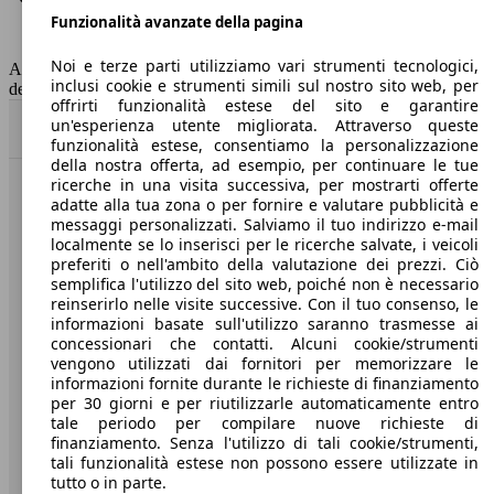
Funzionalità avanzate della pagina
Classe di emissione
Euro 6
Capacità del serbatoio
58 l
Noi e terze parti utilizziamo vari strumenti tecnologici,
AutoScout24 non si assume alcuna responsabilità per la correttezza
inclusi cookie e strumenti simili sul nostro sito web, per
dei dati.
offrirti funzionalità estese del sito e garantire
un'esperienza utente migliorata. Attraverso queste
Torna su
funzionalità estese, consentiamo la personalizzazione
della nostra offerta, ad esempio, per continuare le tue
ricerche in una visita successiva, per mostrarti offerte
Benvenuti su AutoScout24, il mercato auto europeo.
adatte alla tua zona o per fornire e valutare pubblicità e
messaggi personalizzati. Salviamo il tuo indirizzo e-mail
localmente se lo inserisci per le ricerche salvate, i veicoli
Società
preferiti o nell'ambito della valutazione dei prezzi. Ciò
semplifica l'utilizzo del sito web, poiché non è necessario
reinserirlo nelle visite successive. Con il tuo consenso, le
A proposito di AutoScout24
informazioni basate sull'utilizzo saranno trasmesse ai
concessionari che contatti. Alcuni cookie/strumenti
Stampa
vengono utilizzati dai fornitori per memorizzare le
informazioni fornite durante le richieste di finanziamento
Media
per 30 giorni e per riutilizzarle automaticamente entro
Condizioni generali
tale periodo per compilare nuove richieste di
finanziamento. Senza l'utilizzo di tali cookie/strumenti,
Informazioni
tali funzionalità estese non possono essere utilizzate in
tutto o in parte.