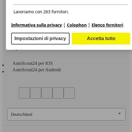
Privacy
Dichiarazione di Accessibilità
Lavoriamo con 263 fornitori.
Servizi
|
|
Informativa sulla privacy
Colophon
Elenco fornitori
Area rivenditori
Impostazioni di privacy
Accetta tutto
Sempre con te
AutoScout24 per iOS
AutoScout24 per Android