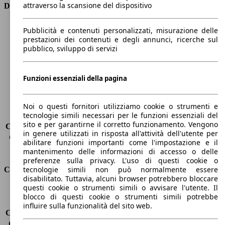
attraverso la scansione del dispositivo
Dimensioni
Lunghezza
4640 mm
Pubblicità e contenuti personalizzati, misurazione delle
Altezza
1430 mm
prestazioni dei contenuti e degli annunci, ricerche sul
pubblico, sviluppo di servizi
Larghezza
1860 mm
Passo
2820 mm
Peso massimo
2060 kg
Funzioni essenziali della pagina
Carico massimo
-
Porte
4
Sedili
5
Noi o questi fornitori utilizziamo cookie o strumenti e
tecnologie simili necessari per le funzioni essenziali del
Carico sul tetto
-
sito e per garantirne il corretto funzionamento. Vengono
Capacità di traino (senza freni)
-
in genere utilizzati in risposta all'attività dell'utente per
Capacità di traino (con freni)
1600 kg
abilitare funzioni importanti come l'impostazione e il
Volume del bagagliaio
480 l
mantenimento delle informazioni di accesso o delle
preferenze sulla privacy. L'uso di questi cookie o
tecnologie simili non può normalmente essere
Consumi
disabilitato. Tuttavia, alcuni browser potrebbero bloccare
questi cookie o strumenti simili o avvisare l'utente. Il
Emissioni di CO2*
147 g/km (komb.)
blocco di questi cookie o strumenti simili potrebbe
Consumo (urbano)
8.2 l/100km
influire sulla funzionalità del sito web.
Consumo (extra-urbano)
5.3 l/100km
Consumo (combinato)*
6.4 l/100km