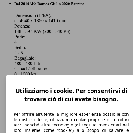
Berlina
Dal 2019
Alfa Romeo
Giulia 2020 Benzina
Benzina
Dimensioni (L/l/A):
da 4640 x 1860 x 1410 mm
Potenza:
Model Version
148 - 397 KW (200 - 540 PS)
206 KW
Giulia 2.0 t Ti Q4 280cv auto
Porte:
(280 PS)
4
Sedili:
Leistung
Ver
2 - 5
Bagagliaio:
480 - 480 Litri
Capacità di traino:
0 - 1600 kg
Mostra versioni
206 KW
Giulia 2.0 t Tributo Italiano Q4 280cv auto
(280 PS)
Utilizziamo i cookie. Per consentirvi di
206 KW
trovare ciò di cui avete bisogno.
Giulia 2.0 t Estrema Q4 280cv auto
(280 PS)
Per offrire all’utente la migliore esperienza possibile con
le nostre offerte, utilizziamo cookie propri e di fornitori
terzi nonché altre tecnologie (di seguito menzionati nel
206 KW
Giulia 2.0 t Veloce Q4 280cv auto
loro insieme come “cookie”) allo scopo di salvare e
(280 PS)