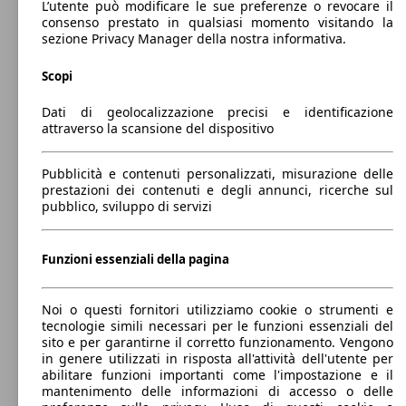
L’utente può modificare le sue preferenze o revocare il
480 - 480 Litri
consenso prestato in qualsiasi momento visitando la
Capacità di traino:
sezione Privacy Manager della nostra informativa.
0 - 1600 kg
Mostra versioni
206 KW
Giulia 2.0 t Veloce Q4 280cv auto
(280 PS)
Scopi
118 KW
Giulia 2.2 t Competizione 160cv auto
(160 PS)
Dati di geolocalizzazione precisi e identificazione
148 KW
Ø 0.
Giulia 2.0 t Business 200cv auto
attraverso la scansione del dispositivo
(200 PS)
l/10
Pubblicità e contenuti personalizzati, misurazione delle
prestazioni dei contenuti e degli annunci, ricerche sul
375 KW
pubblico, sviluppo di servizi
Giulia 2.9 V6 Quadrifoglio 510cv auto
(510 PS)
155 KW
Giulia 2.2 t Competizione Q4 210cv auto
(210 PS)
148 KW
Ø 6.
Funzioni essenziali della pagina
Giulia 2.0 t Executive 200cv auto
(200 PS)
l/10
Noi o questi fornitori utilizziamo cookie o strumenti e
Diesel
tecnologie simili necessari per le funzioni essenziali del
sito e per garantirne il corretto funzionamento. Vengono
Model Version
in genere utilizzati in risposta all'attività dell'utente per
118 KW
Giulia 2.2 t Sprint 160cv auto
abilitare funzioni importanti come l'impostazione e il
(160 PS)
mantenimento delle informazioni di accesso o delle
148 KW
Ø 6.