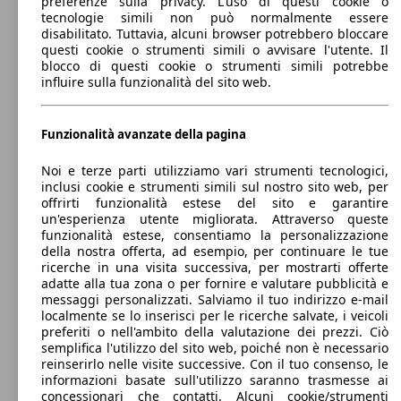
preferenze sulla privacy. L'uso di questi cookie o
Giulia 2.0 t Sprint 200cv auto
(200 PS)
l/10
Leistung
Ver
tecnologie simili non può normalmente essere
disabilitato. Tuttavia, alcuni browser potrebbero bloccare
Berlina
Dal 2016
Alfa Romeo
Giulia Benzina
questi cookie o strumenti simili o avvisare l'utente. Il
blocco di questi cookie o strumenti simili potrebbe
influire sulla funzionalità del sito web.
Diesel
Dimensioni (L/l/A):
da 4640 x 2020 x 1430 mm
155 KW
Giulia 2.2 t Sprint Q4 210cv auto
Potenza:
(210 PS)
Model Version
147 - 375 KW (200 - 510 PS)
Funzionalità avanzate della pagina
184 KW
Ø 6.
Giulia 2.0 t Sprint 250cv auto
Porte:
(250 PS)
l/10
155 KW
Giulia 2.2 t Estrema Q4 210cv auto
4
(210 PS)
Noi e terze parti utilizziamo vari strumenti tecnologici,
Sedili:
inclusi cookie e strumenti simili sul nostro sito web, per
Leistung
Ver
5
offrirti funzionalità estese del sito e garantire
Bagagliaio:
un'esperienza utente migliorata. Attraverso queste
480 - 480 Litri
funzionalità estese, consentiamo la personalizzazione
118 KW
Capacità di traino:
Giulia 2.2 t Super 160cv auto
della nostra offerta, ad esempio, per continuare le tue
(160 PS)
0 - 1600 kg
ricerche in una visita successiva, per mostrarti offerte
Mostra versioni
148 KW
Ø 6.
adatte alla tua zona o per fornire e valutare pubblicità e
Giulia 2.0 t Ti 200cv auto
(200 PS)
l/10
140 KW
messaggi personalizzati. Salviamo il tuo indirizzo e-mail
Giulia 2.2 t Sprint 190cv auto
(190 PS)
localmente se lo inserisci per le ricerche salvate, i veicoli
100 KW
Ø 4.
preferiti o nell'ambito della valutazione dei prezzi. Ciò
Giulia 2.2 t 136cv auto
(136 PS)
l/10
semplifica l'utilizzo del sito web, poiché non è necessario
reinserirlo nelle visite successive. Con il tuo consenso, le
informazioni basate sull'utilizzo saranno trasmesse ai
118 KW
Giulia 2.2 t Ti 160cv auto
concessionari che contatti. Alcuni cookie/strumenti
(160 PS)