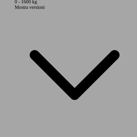
0 - 1600 kg
Mostra versioni
206 KW
Giulia 2.0 t Competizione Q4 280cv auto
(280 PS)
206 KW
Giulia 2.0 t Sprint Q4 280cv auto
(280 PS)
206 KW
Giulia 2.0 t Super Q4 280cv auto
(280 PS)