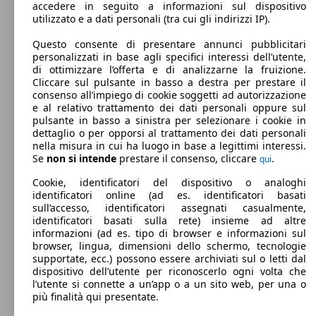
accedere in seguito a informazioni sul dispositivo
utilizzato e a dati personali (tra cui gli indirizzi IP).
148 KW
Giulia 2.0 t Sprint 200cv auto
(200 PS)
Questo consente di presentare annunci pubblicitari
personalizzati in base agli specifici interessi dell’utente,
di ottimizzare l’offerta e di analizzarne la fruizione.
Cliccare sul pulsante in basso a destra per prestare il
consenso all’impiego di cookie soggetti ad autorizzazione
382 KW
Giulia 2.9 V6 Quadrifoglio 520cv auto
e al relativo trattamento dei dati personali oppure sul
(520 PS)
pulsante in basso a sinistra per selezionare i cookie in
dettaglio o per opporsi al trattamento dei dati personali
148 KW
Giulia 2.0 t Super Business 200cv auto
nella misura in cui ha luogo in base a legittimi interessi.
(200 PS)
Se
non si intende
prestare il consenso, cliccare
.
qui
Berlina
Diesel
Dal 2019
Alfa Romeo
Giulia 2020 Diesel
Cookie, identificatori del dispositivo o analoghi
identificatori online (ad es. identificatori basati
sull’accesso, identificatori assegnati casualmente,
Benzina
Dimensioni (L/l/A):
Model Version
identificatori basati sulla rete) insieme ad altre
da 4640 x 1860 x 1430 mm
informazioni (ad es. tipo di browser e informazioni sul
Potenza:
Model Version
browser, lingua, dimensioni dello schermo, tecnologie
100 - 155 KW (136 - 210 PS)
206 KW
Giulia 2.0 t Ti Q4 280cv auto
supportate, ecc.) possono essere archiviati sul o letti dal
Porte:
(280 PS)
Leistung
Ver
dispositivo dell’utente per riconoscerlo ogni volta che
4
l’utente si connette a un’app o a un sito web, per una o
Sedili:
Leistung
Ver
più finalità qui presentate.
5
Bagagliaio: