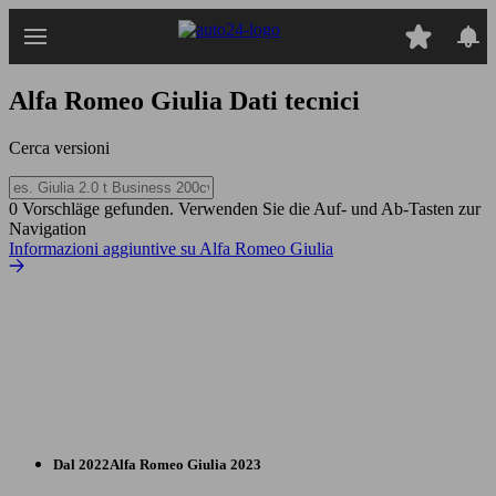
Passa
al
contenuto
principale
Alfa Romeo Giulia
Dati tecnici
Cerca versioni
0 Vorschläge gefunden. Verwenden Sie die Auf- und Ab-Tasten zur
Navigation
Informazioni aggiuntive su Alfa Romeo Giulia
Dal 2022
Alfa Romeo
Giulia 2023