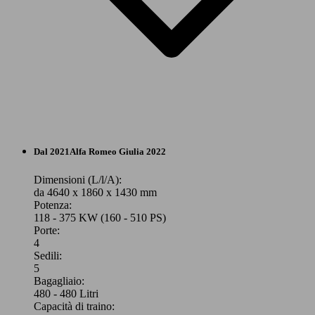
Berlina
Dal 2021
Alfa Romeo
Giulia 2022
Benzina
Dimensioni (L/l/A):
da 4640 x 1860 x 1430 mm
Potenza:
Model Version
118 - 375 KW (160 - 510 PS)
Porte:
4
Sedili:
Leistung
Ver
5
Bagagliaio:
480 - 480 Litri
Capacità di traino: