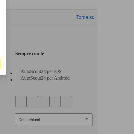
Torna su
Sempre con te
AutoScout24 per iOS
AutoScout24 per Android