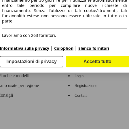
finanziamento per 30 giorni e per riutilizzarle automaticamente
entro tale periodo per compilare nuove richieste di
 dati.
finanziamento. Senza l'utilizzo di tali cookie/strumenti, tali
funzionalità estese non possono essere utilizzate in tutto o in
parte.
Lavoriamo con 263 fornitori.
ropeo.
|
|
Informativa sulla privacy
Colophon
Elenco fornitori
Area rivenditori
Impostazioni di privacy
Accetta tutto
Contatti
Servizi per i dealer
arche e modelli
Login
uto usate per regione
Registrazione
onsigli
Contatti