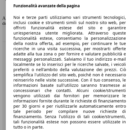
Funzionalità avanzate della pagina
Classe di emissione
Euro 6
Capacità del serbatoio
52 l
Noi e terze parti utilizziamo vari strumenti tecnologici,
AutoScout24 non si assume alcuna responsabilità per la correttezza
inclusi cookie e strumenti simili sul nostro sito web, per
dei dati.
offrirti funzionalità estese del sito e garantire
un'esperienza utente migliorata. Attraverso queste
Torna su
funzionalità estese, consentiamo la personalizzazione
della nostra offerta, ad esempio, per continuare le tue
ricerche in una visita successiva, per mostrarti offerte
Benvenuti su AutoScout24, il mercato auto europeo.
adatte alla tua zona o per fornire e valutare pubblicità e
messaggi personalizzati. Salviamo il tuo indirizzo e-mail
localmente se lo inserisci per le ricerche salvate, i veicoli
Società
preferiti o nell'ambito della valutazione dei prezzi. Ciò
semplifica l'utilizzo del sito web, poiché non è necessario
reinserirlo nelle visite successive. Con il tuo consenso, le
A proposito di AutoScout24
informazioni basate sull'utilizzo saranno trasmesse ai
concessionari che contatti. Alcuni cookie/strumenti
Stampa
vengono utilizzati dai fornitori per memorizzare le
informazioni fornite durante le richieste di finanziamento
Media
per 30 giorni e per riutilizzarle automaticamente entro
Condizioni generali
tale periodo per compilare nuove richieste di
finanziamento. Senza l'utilizzo di tali cookie/strumenti,
Informazioni
tali funzionalità estese non possono essere utilizzate in
tutto o in parte.