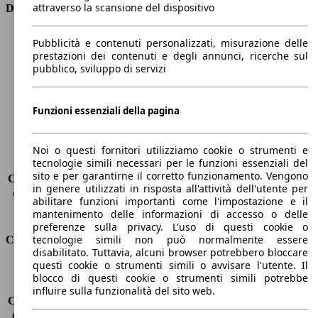
attraverso la scansione del dispositivo
Dimensioni
Lunghezza
4640 mm
Pubblicità e contenuti personalizzati, misurazione delle
Altezza
1440 mm
prestazioni dei contenuti e degli annunci, ricerche sul
pubblico, sviluppo di servizi
Larghezza
2020 mm
Passo
2820 mm
Peso massimo
2020 kg
Funzioni essenziali della pagina
Carico massimo
-
Porte
4
Sedili
5
Noi o questi fornitori utilizziamo cookie o strumenti e
tecnologie simili necessari per le funzioni essenziali del
Carico sul tetto
-
sito e per garantirne il corretto funzionamento. Vengono
Capacità di traino (senza freni)
-
in genere utilizzati in risposta all'attività dell'utente per
Capacità di traino (con freni)
1600 kg
abilitare funzioni importanti come l'impostazione e il
Volume del bagagliaio
480 l
mantenimento delle informazioni di accesso o delle
preferenze sulla privacy. L'uso di questi cookie o
tecnologie simili non può normalmente essere
Consumi
disabilitato. Tuttavia, alcuni browser potrebbero bloccare
questi cookie o strumenti simili o avvisare l'utente. Il
Emissioni di CO2*
109 g/km (komb.)
blocco di questi cookie o strumenti simili potrebbe
Consumo (urbano)
5.3 l/100km
influire sulla funzionalità del sito web.
Consumo (extra-urbano)
3.5 l/100km
Consumo (combinato)*
4.2 l/100km