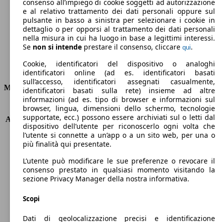
Emissioni di CO2 (combinato)*
consenso all’impiego di cookie soggetti ad autorizzazione
e al relativo trattamento dei dati personali oppure sul
pulsante in basso a sinistra per selezionare i cookie in
dettaglio o per opporsi al trattamento dei dati personali
nella misura in cui ha luogo in base a legittimi interessi.
Se
non si intende
prestare il consenso, cliccare
.
qui
Ø 4.2 l/100km
Cookie, identificatori del dispositivo o analoghi
Consumi
identificatori online (ad es. identificatori basati
sull’accesso, identificatori assegnati casualmente,
Motore e Prestazioni
identificatori basati sulla rete) insieme ad altre
informazioni (ad es. tipo di browser e informazioni sul
browser, lingua, dimensioni dello schermo, tecnologie
KW (PS)
132 kW (180 PS)
supportate, ecc.) possono essere archiviati sul o letti dal
Accelerazione (0-100 km/h)
7.1s
dispositivo dell’utente per riconoscerlo ogni volta che
Velocità massima (km/h)
230 km/h
l’utente si connette a un’app o a un sito web, per una o
Numero di marce
8
più finalità qui presentate.
Coppia
450 nm
L’utente può modificare le sue preferenze o revocare il
Cilindrata
2143 ccm
consenso prestato in qualsiasi momento visitando la
Carburante
Diesel
sezione Privacy Manager della nostra informativa.
Cilindri
4
Trasmissione
Automatico
Scopi
Tipo di trazione
trazione posteriore
Dati di geolocalizzazione precisi e identificazione