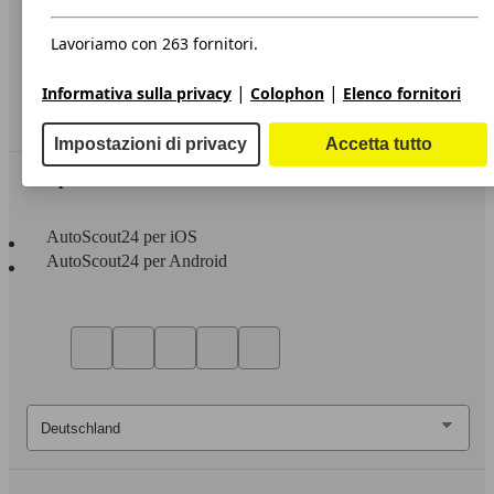
Privacy
Dichiarazione di Accessibilità
Lavoriamo con 263 fornitori.
Servizi
|
|
Informativa sulla privacy
Colophon
Elenco fornitori
Area rivenditori
Impostazioni di privacy
Accetta tutto
Sempre con te
AutoScout24 per iOS
AutoScout24 per Android