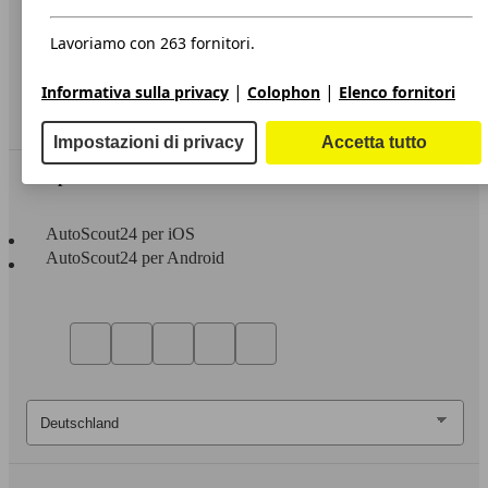
Privacy
Dichiarazione di Accessibilità
Lavoriamo con 263 fornitori.
Servizi
|
|
Informativa sulla privacy
Colophon
Elenco fornitori
Area rivenditori
Impostazioni di privacy
Accetta tutto
Sempre con te
AutoScout24 per iOS
AutoScout24 per Android