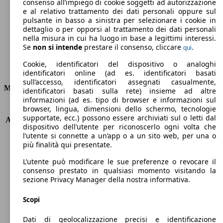
Emissioni di CO2 (combinato)*
consenso all’impiego di cookie soggetti ad autorizzazione
e al relativo trattamento dei dati personali oppure sul
pulsante in basso a sinistra per selezionare i cookie in
dettaglio o per opporsi al trattamento dei dati personali
nella misura in cui ha luogo in base a legittimi interessi.
Se
non si intende
prestare il consenso, cliccare
.
qui
Ø 4.2 l/100km
Cookie, identificatori del dispositivo o analoghi
Consumi
identificatori online (ad es. identificatori basati
sull’accesso, identificatori assegnati casualmente,
Motore e Prestazioni
identificatori basati sulla rete) insieme ad altre
informazioni (ad es. tipo di browser e informazioni sul
browser, lingua, dimensioni dello schermo, tecnologie
KW (PS)
132 kW (180 PS)
supportate, ecc.) possono essere archiviati sul o letti dal
Accelerazione (0-100 km/h)
7.1s
dispositivo dell’utente per riconoscerlo ogni volta che
Velocità massima (km/h)
230 km/h
l’utente si connette a un’app o a un sito web, per una o
Numero di marce
8
più finalità qui presentate.
Coppia
450 nm
L’utente può modificare le sue preferenze o revocare il
Cilindrata
2143 ccm
consenso prestato in qualsiasi momento visitando la
Carburante
Diesel
sezione Privacy Manager della nostra informativa.
Cilindri
4
Trasmissione
Automatico
Scopi
Tipo di trazione
trazione posteriore
Dati di geolocalizzazione precisi e identificazione