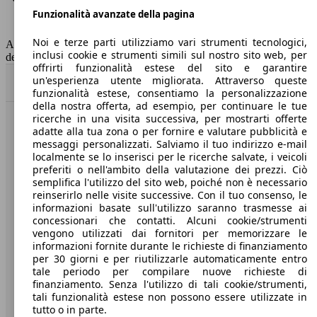
Funzionalità avanzate della pagina
Classe di emissione
Euro 6
Capacità del serbatoio
52 l
Noi e terze parti utilizziamo vari strumenti tecnologici,
AutoScout24 non si assume alcuna responsabilità per la correttezza
inclusi cookie e strumenti simili sul nostro sito web, per
dei dati.
offrirti funzionalità estese del sito e garantire
un'esperienza utente migliorata. Attraverso queste
Torna su
funzionalità estese, consentiamo la personalizzazione
della nostra offerta, ad esempio, per continuare le tue
ricerche in una visita successiva, per mostrarti offerte
Benvenuti su AutoScout24, il mercato auto europeo.
adatte alla tua zona o per fornire e valutare pubblicità e
messaggi personalizzati. Salviamo il tuo indirizzo e-mail
localmente se lo inserisci per le ricerche salvate, i veicoli
Società
preferiti o nell'ambito della valutazione dei prezzi. Ciò
semplifica l'utilizzo del sito web, poiché non è necessario
reinserirlo nelle visite successive. Con il tuo consenso, le
A proposito di AutoScout24
informazioni basate sull'utilizzo saranno trasmesse ai
concessionari che contatti. Alcuni cookie/strumenti
Stampa
vengono utilizzati dai fornitori per memorizzare le
informazioni fornite durante le richieste di finanziamento
Media
per 30 giorni e per riutilizzarle automaticamente entro
Condizioni generali
tale periodo per compilare nuove richieste di
finanziamento. Senza l'utilizzo di tali cookie/strumenti,
Informazioni
tali funzionalità estese non possono essere utilizzate in
tutto o in parte.