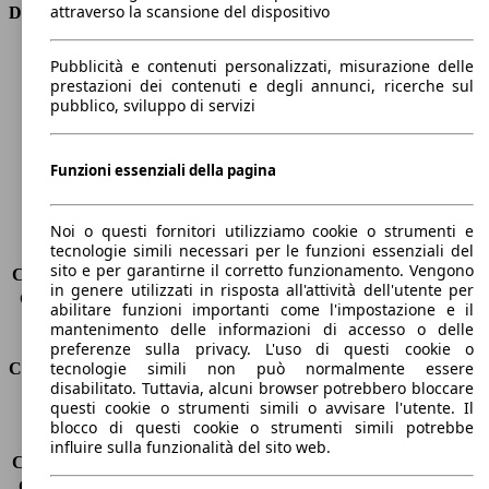
attraverso la scansione del dispositivo
Dimensioni
Lunghezza
4640 mm
Pubblicità e contenuti personalizzati, misurazione delle
Altezza
1440 mm
prestazioni dei contenuti e degli annunci, ricerche sul
pubblico, sviluppo di servizi
Larghezza
2020 mm
Passo
2820 mm
Peso massimo
2020 kg
Funzioni essenziali della pagina
Carico massimo
480 kg
Porte
4
Sedili
5
Noi o questi fornitori utilizziamo cookie o strumenti e
tecnologie simili necessari per le funzioni essenziali del
Carico sul tetto
-
sito e per garantirne il corretto funzionamento. Vengono
Capacità di traino (senza freni)
-
in genere utilizzati in risposta all'attività dell'utente per
Capacità di traino (con freni)
1600 kg
abilitare funzioni importanti come l'impostazione e il
Volume del bagagliaio
480 l
mantenimento delle informazioni di accesso o delle
preferenze sulla privacy. L'uso di questi cookie o
tecnologie simili non può normalmente essere
Consumi
disabilitato. Tuttavia, alcuni browser potrebbero bloccare
questi cookie o strumenti simili o avvisare l'utente. Il
Emissioni di CO2*
109 g/km (komb.)
blocco di questi cookie o strumenti simili potrebbe
Consumo (urbano)
5.3 l/100km
influire sulla funzionalità del sito web.
Consumo (extra-urbano)
3.5 l/100km
Consumo (combinato)*
4.2 l/100km