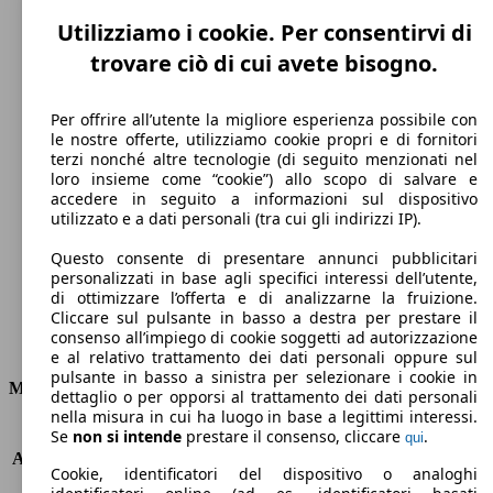
Utilizziamo i cookie. Per consentirvi di
trovare ciò di cui avete bisogno.
Per offrire all’utente la migliore esperienza possibile con
le nostre offerte, utilizziamo cookie propri e di fornitori
terzi nonché altre tecnologie (di seguito menzionati nel
235 km/h
loro insieme come “cookie”) allo scopo di salvare e
accedere in seguito a informazioni sul dispositivo
Velocità massima
utilizzato e a dati personali (tra cui gli indirizzi IP).
Questo consente di presentare annunci pubblicitari
personalizzati in base agli specifici interessi dell’utente,
di ottimizzare l’offerta e di analizzarne la fruizione.
Diesel
Cliccare sul pulsante in basso a destra per prestare il
consenso all’impiego di cookie soggetti ad autorizzazione
Carburante
e al relativo trattamento dei dati personali oppure sul
pulsante in basso a sinistra per selezionare i cookie in
Motore e Prestazioni
dettaglio o per opporsi al trattamento dei dati personali
nella misura in cui ha luogo in base a legittimi interessi.
KW (PS)
155 kW (210 PS)
Se
non si intende
prestare il consenso, cliccare
.
qui
Accelerazione (0-100 km/h)
6.8s
Cookie, identificatori del dispositivo o analoghi
Velocità massima (km/h)
235 km/h