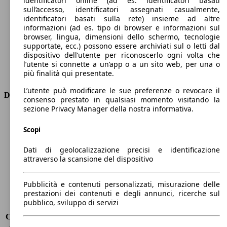
identificatori online (ad es. identificatori basati
Numero di marce
8
sull’accesso, identificatori assegnati casualmente,
Coppia
470 nm
identificatori basati sulla rete) insieme ad altre
informazioni (ad es. tipo di browser e informazioni sul
Cilindrata
2143 ccm
browser, lingua, dimensioni dello schermo, tecnologie
Carburante
Diesel
supportate, ecc.) possono essere archiviati sul o letti dal
Cilindri
4
dispositivo dell’utente per riconoscerlo ogni volta che
Trasmissione
Automatico
l’utente si connette a un’app o a un sito web, per una o
più finalità qui presentate.
Tipo di trazione
Integrale
L’utente può modificare le sue preferenze o revocare il
Dimensioni
consenso prestato in qualsiasi momento visitando la
sezione Privacy Manager della nostra informativa.
Lunghezza
4650 mm
Altezza
1440 mm
Scopi
Larghezza
1860 mm
Dati di geolocalizzazione precisi e identificazione
Passo
2820 mm
attraverso la scansione del dispositivo
Peso massimo
2175 kg
Carico massimo
-
Porte
4
Pubblicità e contenuti personalizzati, misurazione delle
prestazioni dei contenuti e degli annunci, ricerche sul
Sedili
5
pubblico, sviluppo di servizi
Carico sul tetto
-
Capacità di traino (senza freni)
-