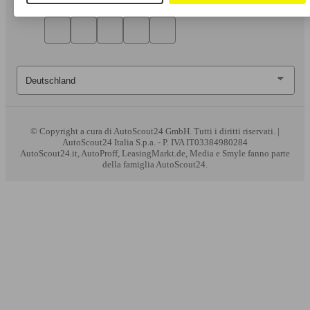
© Copyright
a cura di AutoScout24 GmbH. Tutti i diritti riservati. |
AutoScout24 Italia S.p.a. - P. IVA IT03384980284
AutoScout24.it, AutoProff, LeasingMarkt.de, Media e Smyle fanno parte
della famiglia AutoScout24.