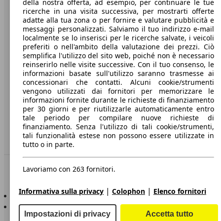
della nostra offerta, ad esempio, per continuare le tue
A proposito di AutoScout24
ricerche in una visita successiva, per mostrarti offerte
adatte alla tua zona o per fornire e valutare pubblicità e
Stampa
messaggi personalizzati. Salviamo il tuo indirizzo e-mail
localmente se lo inserisci per le ricerche salvate, i veicoli
Media
preferiti o nell'ambito della valutazione dei prezzi. Ciò
Condizioni generali
semplifica l'utilizzo del sito web, poiché non è necessario
reinserirlo nelle visite successive. Con il tuo consenso, le
Informazioni
informazioni basate sull'utilizzo saranno trasmesse ai
concessionari che contatti. Alcuni cookie/strumenti
Privacy
vengono utilizzati dai fornitori per memorizzare le
informazioni fornite durante le richieste di finanziamento
Dichiarazione di Accessibilità
per 30 giorni e per riutilizzarle automaticamente entro
tale periodo per compilare nuove richieste di
finanziamento. Senza l'utilizzo di tali cookie/strumenti,
Servizi
tali funzionalità estese non possono essere utilizzate in
Area rivenditori
tutto o in parte.
Sempre con te
Lavoriamo con 263 fornitori.
|
|
Informativa sulla privacy
Colophon
Elenco fornitori
AutoScout24 per iOS
AutoScout24 per Android
Impostazioni di privacy
Accetta tutto