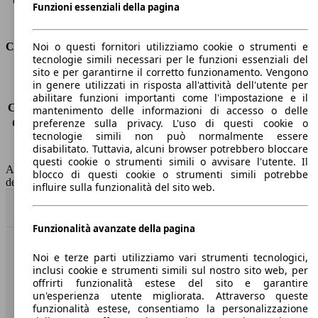
Capacità di traino (con freni)
1600 kg
Funzioni essenziali della pagina
Volume del bagagliaio
480 l
Noi o questi fornitori utilizziamo cookie o strumenti e
Consumi
tecnologie simili necessari per le funzioni essenziali del
sito e per garantirne il corretto funzionamento. Vengono
Emissioni di CO2*
-
in genere utilizzati in risposta all'attività dell'utente per
Consumo (urbano)
-
abilitare funzioni importanti come l'impostazione e il
Consumo (extra-urbano)
-
mantenimento delle informazioni di accesso o delle
preferenze sulla privacy. L'uso di questi cookie o
Consumo (combinato)*
-
tecnologie simili non può normalmente essere
Classe di emissione
Euro 6
disabilitato. Tuttavia, alcuni browser potrebbero bloccare
Capacità del serbatoio
52 l
questi cookie o strumenti simili o avvisare l'utente. Il
AutoScout24 non si assume alcuna responsabilità per la correttezza
blocco di questi cookie o strumenti simili potrebbe
dei dati.
influire sulla funzionalità del sito web.
Torna su
Funzionalità avanzate della pagina
Benvenuti su AutoScout24, il mercato auto europeo.
Noi e terze parti utilizziamo vari strumenti tecnologici,
inclusi cookie e strumenti simili sul nostro sito web, per
offrirti funzionalità estese del sito e garantire
Società
un'esperienza utente migliorata. Attraverso queste
funzionalità estese, consentiamo la personalizzazione