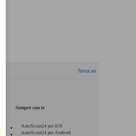
Torna su
Sempre con te
AutoScout24 per iOS
AutoScout24 per Android