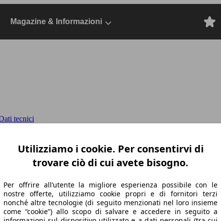
Magazine & Informazioni
ati tecnici
cv auto
2023, Dal 2022, Berlina, Diesel
Utilizziamo i cookie. Per consentirvi di
trovare ciò di cui avete bisogno.
Per offrire all’utente la migliore esperienza possibile con le
nostre offerte, utilizziamo cookie propri e di fornitori terzi
nonché altre tecnologie (di seguito menzionati nel loro insieme
come “cookie”) allo scopo di salvare e accedere in seguito a
informazioni sul dispositivo utilizzato e a dati personali (tra cui