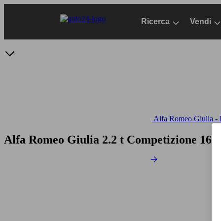
Passa
al
Ricerca
Vendi
contenuto
principale
Alfa Romeo Giulia - D
Alfa Romeo Giulia 2.2 t Competizione 160