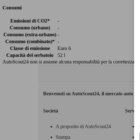
Consumi
Emissioni di CO2*
-
Consumo (urbano)
-
Consumo (extra-urbano)
-
Consumo (combinato)*
-
Classe di emissione
Euro 6
Capacità del serbatoio
52 l
AutoScout24 non si assume alcuna responsabilità per la correttezza dei
Benvenuti su AutoScout24, il mercato auto eu
Società
Servizi
A proposito di AutoScout24
Stampa
M