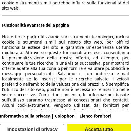
cookie o strumenti simili potrebbe influire sulla funzionalità del
sito web.
Funzionalità avanzate della pagina
Noi e terze parti utilizziamo vari strumenti tecnologici, inclusi
cookie e strumenti simili sul nostro sito web, per offrirti
funzionalità estese del sito e garantire un'esperienza utente
migliorata. Attraverso queste funzionalità estese, consentiamo
la personalizzazione della nostra offerta, ad esempio, per
 dati.
continuare le tue ricerche in una visita successiva, per mostrarti
offerte adatte alla tua zona o per fornire e valutare pubblicità e
messaggi personalizzati. Salviamo il tuo indirizzo e-mail
localmente se lo inserisci per le ricerche salvate, i veicoli
preferiti o nell'ambito della valutazione dei prezzi. Ciò semplifica
ropeo.
l'utilizzo del sito web, poiché non è necessario reinserirlo nelle
visite successive. Con il tuo consenso, le informazioni basate
sull'utilizzo saranno trasmesse ai concessionari che contatti.
Area rivenditori
Alcuni cookie/strumenti vengono utilizzati dai fornitori per
memorizzare le informazioni fornite durante le richieste di
|
|
finanziamento per 30 giorni e per riutilizzarle automaticamente
Informativa sulla privacy
Colophon
Elenco fornitori
Contatti
Servizi per i dealer
entro tale periodo per compilare nuove richieste di
finanziamento. Senza l'utilizzo di tali cookie/strumenti, tali
arche e modelli
Login
Impostazioni di privacy
Accetta tutto