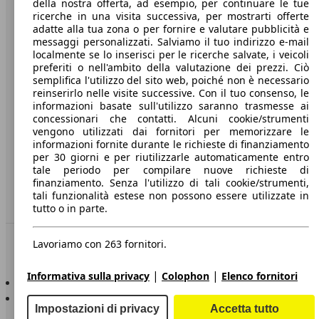
della nostra offerta, ad esempio, per continuare le tue
A proposito di AutoScout24
ricerche in una visita successiva, per mostrarti offerte
adatte alla tua zona o per fornire e valutare pubblicità e
Stampa
messaggi personalizzati. Salviamo il tuo indirizzo e-mail
localmente se lo inserisci per le ricerche salvate, i veicoli
Media
preferiti o nell'ambito della valutazione dei prezzi. Ciò
Condizioni generali
semplifica l'utilizzo del sito web, poiché non è necessario
reinserirlo nelle visite successive. Con il tuo consenso, le
Informazioni
informazioni basate sull'utilizzo saranno trasmesse ai
concessionari che contatti. Alcuni cookie/strumenti
Privacy
vengono utilizzati dai fornitori per memorizzare le
informazioni fornite durante le richieste di finanziamento
Dichiarazione di Accessibilità
per 30 giorni e per riutilizzarle automaticamente entro
tale periodo per compilare nuove richieste di
finanziamento. Senza l'utilizzo di tali cookie/strumenti,
Servizi
tali funzionalità estese non possono essere utilizzate in
Area rivenditori
tutto o in parte.
Sempre con te
Lavoriamo con 263 fornitori.
|
|
Informativa sulla privacy
Colophon
Elenco fornitori
AutoScout24 per iOS
AutoScout24 per Android
Impostazioni di privacy
Accetta tutto