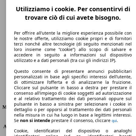
Utilizziamo i cookie. Per consentirvi di
trovare ciò di cui avete bisogno.
Per offrire all’utente la migliore esperienza possibile con
le nostre offerte, utilizziamo cookie propri e di fornitori
terzi nonché altre tecnologie (di seguito menzionati nel
220 km/h
loro insieme come “cookie”) allo scopo di salvare e
accedere in seguito a informazioni sul dispositivo
Velocità massima
utilizzato e a dati personali (tra cui gli indirizzi IP).
Questo consente di presentare annunci pubblicitari
personalizzati in base agli specifici interessi dell’utente,
di ottimizzare l’offerta e di analizzarne la fruizione.
Diesel
Cliccare sul pulsante in basso a destra per prestare il
consenso all’impiego di cookie soggetti ad autorizzazione
Carburante
e al relativo trattamento dei dati personali oppure sul
pulsante in basso a sinistra per selezionare i cookie in
Motore e Prestazioni
dettaglio o per opporsi al trattamento dei dati personali
nella misura in cui ha luogo in base a legittimi interessi.
KW (PS)
118 kW (160 PS)
Se
non si intende
prestare il consenso, cliccare
.
qui
Accelerazione (0-100 km/h)
8.2s
Cookie, identificatori del dispositivo o analoghi
Velocità massima (km/h)
220 km/h