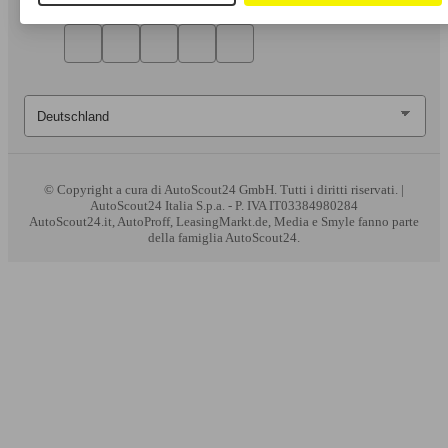
© Copyright
a cura di AutoScout24 GmbH. Tutti i diritti riservati. |
AutoScout24 Italia S.p.a. - P. IVA IT03384980284
AutoScout24.it, AutoProff, LeasingMarkt.de, Media e Smyle fanno parte
della famiglia AutoScout24.