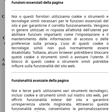
Capacità di traino (con freni)
1600 kg
Funzioni essenziali della pagina
Volume del bagagliaio
480 l
Noi o questi fornitori utilizziamo cookie o strumenti e
Consumi
tecnologie simili necessari per le funzioni essenziali del
sito e per garantirne il corretto funzionamento. Vengono
Emissioni di CO2*
-
in genere utilizzati in risposta all'attività dell'utente per
Consumo (urbano)
-
abilitare funzioni importanti come l'impostazione e il
Consumo (extra-urbano)
-
mantenimento delle informazioni di accesso o delle
preferenze sulla privacy. L'uso di questi cookie o
Consumo (combinato)*
-
tecnologie simili non può normalmente essere
Classe di emissione
Euro 6
disabilitato. Tuttavia, alcuni browser potrebbero bloccare
Capacità del serbatoio
52 l
questi cookie o strumenti simili o avvisare l'utente. Il
AutoScout24 non si assume alcuna responsabilità per la correttezza
blocco di questi cookie o strumenti simili potrebbe
dei dati.
influire sulla funzionalità del sito web.
Torna su
Funzionalità avanzate della pagina
Benvenuti su AutoScout24, il mercato auto europeo.
Noi e terze parti utilizziamo vari strumenti tecnologici,
inclusi cookie e strumenti simili sul nostro sito web, per
offrirti funzionalità estese del sito e garantire
Società
un'esperienza utente migliorata. Attraverso queste
funzionalità estese, consentiamo la personalizzazione