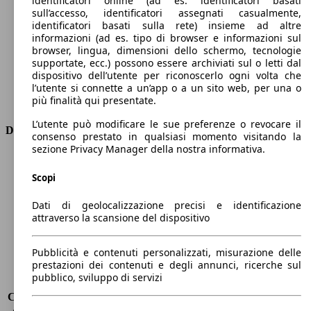
identificatori online (ad es. identificatori basati
Numero di marce
8
sull’accesso, identificatori assegnati casualmente,
Coppia
450 nm
identificatori basati sulla rete) insieme ad altre
informazioni (ad es. tipo di browser e informazioni sul
Cilindrata
2143 ccm
browser, lingua, dimensioni dello schermo, tecnologie
Carburante
Diesel
supportate, ecc.) possono essere archiviati sul o letti dal
Cilindri
4
dispositivo dell’utente per riconoscerlo ogni volta che
Trasmissione
Automatico
l’utente si connette a un’app o a un sito web, per una o
più finalità qui presentate.
Tipo di trazione
trazione posteriore
L’utente può modificare le sue preferenze o revocare il
Dimensioni
consenso prestato in qualsiasi momento visitando la
sezione Privacy Manager della nostra informativa.
Lunghezza
4640 mm
Altezza
1440 mm
Scopi
Larghezza
1860 mm
Dati di geolocalizzazione precisi e identificazione
Passo
2820 mm
attraverso la scansione del dispositivo
Peso massimo
-
Carico massimo
-
Porte
4
Pubblicità e contenuti personalizzati, misurazione delle
prestazioni dei contenuti e degli annunci, ricerche sul
Sedili
5
pubblico, sviluppo di servizi
Carico sul tetto
-
Capacità di traino (senza freni)
-