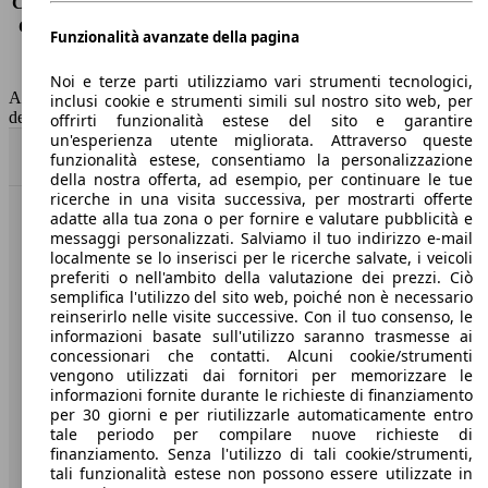
Consumo (extra-urbano)
3.5 l/100km
Consumo (combinato)*
4.2 l/100km
Funzionalità avanzate della pagina
Classe di emissione
Euro 6
Capacità del serbatoio
52 l
Noi e terze parti utilizziamo vari strumenti tecnologici,
AutoScout24 non si assume alcuna responsabilità per la correttezza
inclusi cookie e strumenti simili sul nostro sito web, per
dei dati.
offrirti funzionalità estese del sito e garantire
un'esperienza utente migliorata. Attraverso queste
Torna su
funzionalità estese, consentiamo la personalizzazione
della nostra offerta, ad esempio, per continuare le tue
ricerche in una visita successiva, per mostrarti offerte
adatte alla tua zona o per fornire e valutare pubblicità e
Benvenuti su AutoScout24, il mercato auto europeo.
messaggi personalizzati. Salviamo il tuo indirizzo e-mail
localmente se lo inserisci per le ricerche salvate, i veicoli
preferiti o nell'ambito della valutazione dei prezzi. Ciò
Società
semplifica l'utilizzo del sito web, poiché non è necessario
reinserirlo nelle visite successive. Con il tuo consenso, le
A proposito di AutoScout24
informazioni basate sull'utilizzo saranno trasmesse ai
concessionari che contatti. Alcuni cookie/strumenti
Stampa
vengono utilizzati dai fornitori per memorizzare le
informazioni fornite durante le richieste di finanziamento
Media
per 30 giorni e per riutilizzarle automaticamente entro
tale periodo per compilare nuove richieste di
Condizioni generali
finanziamento. Senza l'utilizzo di tali cookie/strumenti,
tali funzionalità estese non possono essere utilizzate in
Informazioni