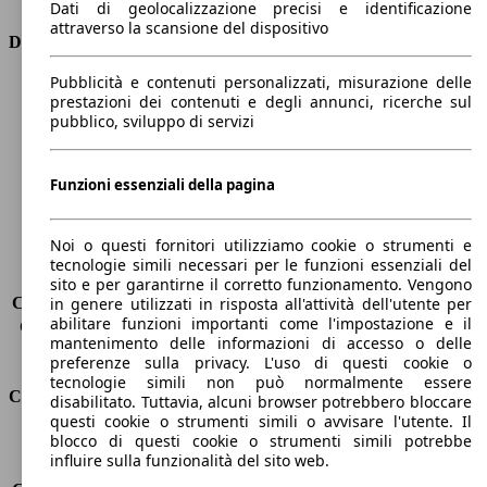
Dati di geolocalizzazione precisi e identificazione
attraverso la scansione del dispositivo
Dimensioni
Pubblicità e contenuti personalizzati, misurazione delle
Lunghezza
4640 mm
prestazioni dei contenuti e degli annunci, ricerche sul
Altezza
1440 mm
pubblico, sviluppo di servizi
Larghezza
2020 mm
Passo
2820 mm
Peso massimo
-
Funzioni essenziali della pagina
Carico massimo
-
Porte
4
Noi o questi fornitori utilizziamo cookie o strumenti e
Sedili
5
tecnologie simili necessari per le funzioni essenziali del
Carico sul tetto
-
sito e per garantirne il corretto funzionamento. Vengono
Capacità di traino (senza freni)
-
in genere utilizzati in risposta all'attività dell'utente per
abilitare funzioni importanti come l'impostazione e il
Capacità di traino (con freni)
1600 kg
mantenimento delle informazioni di accesso o delle
Volume del bagagliaio
480 l
preferenze sulla privacy. L'uso di questi cookie o
tecnologie simili non può normalmente essere
Consumi
disabilitato. Tuttavia, alcuni browser potrebbero bloccare
questi cookie o strumenti simili o avvisare l'utente. Il
blocco di questi cookie o strumenti simili potrebbe
Emissioni di CO2*
109 g/km (komb.)
influire sulla funzionalità del sito web.
Consumo (urbano)
5.3 l/100km