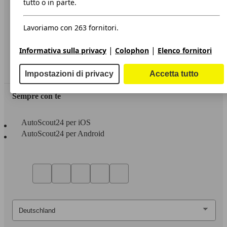
tutto o in parte.
Privacy
Lavoriamo con 263 fornitori.
Dichiarazione di Accessibilità
|
|
Informativa sulla privacy
Colophon
Elenco fornitori
Servizi
Area rivenditori
Impostazioni di privacy
Accetta tutto
Sempre con te
AutoScout24 per iOS
AutoScout24 per Android