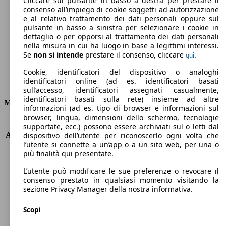
Cliccare sul pulsante in basso a destra per prestare il
consenso all’impiego di cookie soggetti ad autorizzazione
Emissioni di CO2 (combinato)*
e al relativo trattamento dei dati personali oppure sul
pulsante in basso a sinistra per selezionare i cookie in
dettaglio o per opporsi al trattamento dei dati personali
nella misura in cui ha luogo in base a legittimi interessi.
Se
non si intende
prestare il consenso, cliccare
.
qui
Ø 4.2 l/100km
Cookie, identificatori del dispositivo o analoghi
identificatori online (ad es. identificatori basati
Consumi
sull’accesso, identificatori assegnati casualmente,
identificatori basati sulla rete) insieme ad altre
Motore e Prestazioni
informazioni (ad es. tipo di browser e informazioni sul
browser, lingua, dimensioni dello schermo, tecnologie
KW (PS)
110 kW (150 PS)
supportate, ecc.) possono essere archiviati sul o letti dal
Accelerazione (0-100 km/h)
8.4s
dispositivo dell’utente per riconoscerlo ogni volta che
l’utente si connette a un’app o a un sito web, per una o
Velocità massima (km/h)
220 km/h
più finalità qui presentate.
Numero di marce
6
Coppia
380 nm
L’utente può modificare le sue preferenze o revocare il
Cilindrata
2143 ccm
consenso prestato in qualsiasi momento visitando la
sezione Privacy Manager della nostra informativa.
Carburante
Diesel
Cilindri
4
Scopi
Trasmissione
Manuale
Tipo di trazione
trazione posteriore