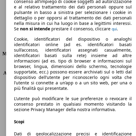
Emissioni di CO2 (combinato)*
consenso all’impiego di cookie soggetti ad autorizzazione
e al relativo trattamento dei dati personali oppure sul
pulsante in basso a sinistra per selezionare i cookie in
dettaglio o per opporsi al trattamento dei dati personali
nella misura in cui ha luogo in base a legittimi interessi.
Se
non si intende
prestare il consenso, cliccare
.
qui
Ø 5.1 l/100km
Cookie, identificatori del dispositivo o analoghi
Consumi
identificatori online (ad es. identificatori basati
sull’accesso, identificatori assegnati casualmente,
Motore e Prestazioni
identificatori basati sulla rete) insieme ad altre
informazioni (ad es. tipo di browser e informazioni sul
browser, lingua, dimensioni dello schermo, tecnologie
KW (PS)
118 kW (160 PS)
supportate, ecc.) possono essere archiviati sul o letti dal
Accelerazione (0-100 km/h)
8.4s
dispositivo dell’utente per riconoscerlo ogni volta che
Velocità massima (km/h)
220 km/h
l’utente si connette a un’app o a un sito web, per una o
Numero di marce
6
più finalità qui presentate.
Coppia
400 nm
L’utente può modificare le sue preferenze o revocare il
Cilindrata
2143 ccm
consenso prestato in qualsiasi momento visitando la
Carburante
Diesel
sezione Privacy Manager della nostra informativa.
Cilindri
4
Trasmissione
Manuale
Scopi
Tipo di trazione
trazione posteriore
Dati di geolocalizzazione precisi e identificazione