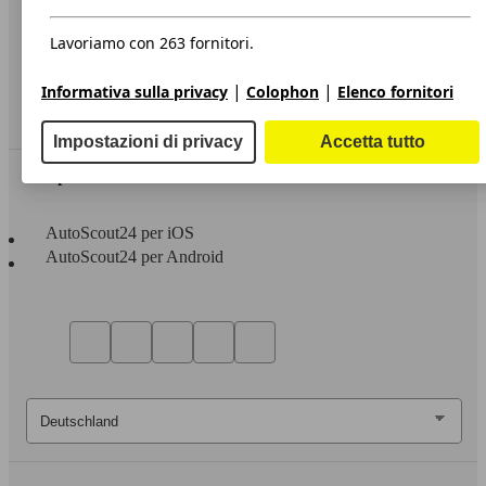
Privacy
Dichiarazione di Accessibilità
Lavoriamo con 263 fornitori.
Servizi
|
|
Informativa sulla privacy
Colophon
Elenco fornitori
Area rivenditori
Impostazioni di privacy
Accetta tutto
Sempre con te
AutoScout24 per iOS
AutoScout24 per Android