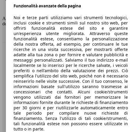
Funzionalità avanzate della pagina
Classe di emissione
Euro 6
Capacità del serbatoio
52 l
Noi e terze parti utilizziamo vari strumenti tecnologici,
AutoScout24 non si assume alcuna responsabilità per la correttezza
inclusi cookie e strumenti simili sul nostro sito web, per
dei dati.
offrirti funzionalità estese del sito e garantire
un'esperienza utente migliorata. Attraverso queste
Torna su
funzionalità estese, consentiamo la personalizzazione
della nostra offerta, ad esempio, per continuare le tue
ricerche in una visita successiva, per mostrarti offerte
Benvenuti su AutoScout24, il mercato auto europeo.
adatte alla tua zona o per fornire e valutare pubblicità e
messaggi personalizzati. Salviamo il tuo indirizzo e-mail
localmente se lo inserisci per le ricerche salvate, i veicoli
Società
preferiti o nell'ambito della valutazione dei prezzi. Ciò
semplifica l'utilizzo del sito web, poiché non è necessario
reinserirlo nelle visite successive. Con il tuo consenso, le
A proposito di AutoScout24
informazioni basate sull'utilizzo saranno trasmesse ai
concessionari che contatti. Alcuni cookie/strumenti
Stampa
vengono utilizzati dai fornitori per memorizzare le
informazioni fornite durante le richieste di finanziamento
Media
per 30 giorni e per riutilizzarle automaticamente entro
Condizioni generali
tale periodo per compilare nuove richieste di
finanziamento. Senza l'utilizzo di tali cookie/strumenti,
Informazioni
tali funzionalità estese non possono essere utilizzate in
tutto o in parte.