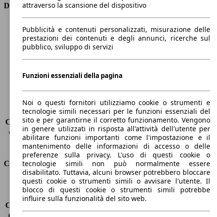
attraverso la scansione del dispositivo
Dimensioni
Lunghezza
4640 mm
Pubblicità e contenuti personalizzati, misurazione delle
Altezza
1440 mm
prestazioni dei contenuti e degli annunci, ricerche sul
pubblico, sviluppo di servizi
Larghezza
2020 mm
Passo
2820 mm
Peso massimo
2035 kg
Funzioni essenziali della pagina
Carico massimo
-
Porte
4
Sedili
5
Noi o questi fornitori utilizziamo cookie o strumenti e
tecnologie simili necessari per le funzioni essenziali del
Carico sul tetto
-
sito e per garantirne il corretto funzionamento. Vengono
Capacità di traino (senza freni)
-
in genere utilizzati in risposta all'attività dell'utente per
Capacità di traino (con freni)
1600 kg
abilitare funzioni importanti come l'impostazione e il
Volume del bagagliaio
480 l
mantenimento delle informazioni di accesso o delle
preferenze sulla privacy. L'uso di questi cookie o
tecnologie simili non può normalmente essere
Consumi
disabilitato. Tuttavia, alcuni browser potrebbero bloccare
questi cookie o strumenti simili o avvisare l'utente. Il
Emissioni di CO2*
133 g/km (komb.)
blocco di questi cookie o strumenti simili potrebbe
Consumo (urbano)
6.7 l/100km
influire sulla funzionalità del sito web.
Consumo (extra-urbano)
4.1 l/100km
Consumo (combinato)*
5.1 l/100km