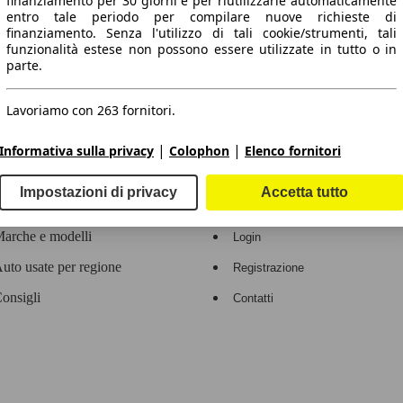
finanziamento per 30 giorni e per riutilizzarle automaticamente
entro tale periodo per compilare nuove richieste di
 dati.
finanziamento. Senza l'utilizzo di tali cookie/strumenti, tali
funzionalità estese non possono essere utilizzate in tutto o in
parte.
Lavoriamo con 263 fornitori.
ropeo.
|
|
Informativa sulla privacy
Colophon
Elenco fornitori
Area rivenditori
Impostazioni di privacy
Accetta tutto
Contatti
Servizi per i dealer
arche e modelli
Login
uto usate per regione
Registrazione
onsigli
Contatti