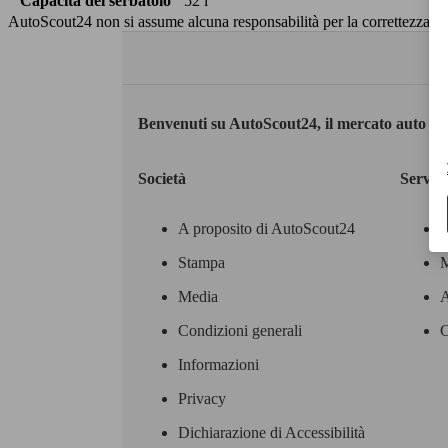
Capacità del serbatoio
52 l
AutoScout24 non si assume alcuna responsabilità per la correttezza dei
Benvenuti su AutoScout24, il mercato auto eu
Società
Servizi
A proposito di AutoScout24
Stampa
M
Media
A
Condizioni generali
C
Informazioni
Privacy
Dichiarazione di Accessibilità