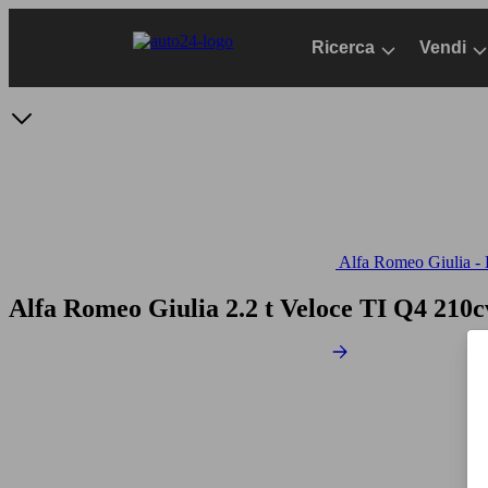
Passa
al
Ricerca
Vendi
contenuto
principale
Alfa Romeo Giulia - D
Alfa Romeo Giulia 2.2 t Veloce TI Q4 210