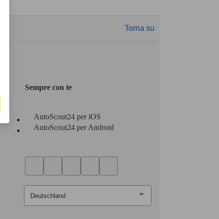
Torna su
Sempre con te
AutoScout24 per iOS
AutoScout24 per Android