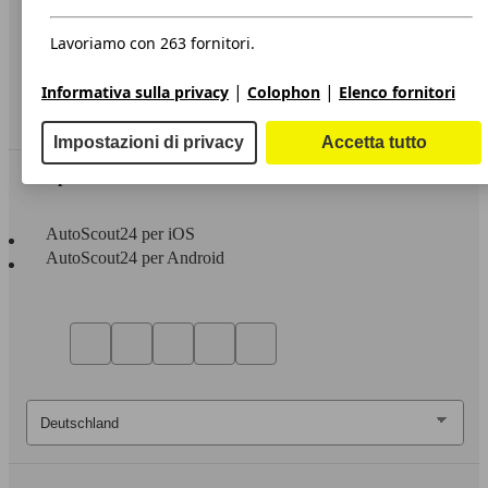
Privacy
Dichiarazione di Accessibilità
Lavoriamo con 263 fornitori.
Servizi
|
|
Informativa sulla privacy
Colophon
Elenco fornitori
Area rivenditori
Impostazioni di privacy
Accetta tutto
Sempre con te
AutoScout24 per iOS
AutoScout24 per Android