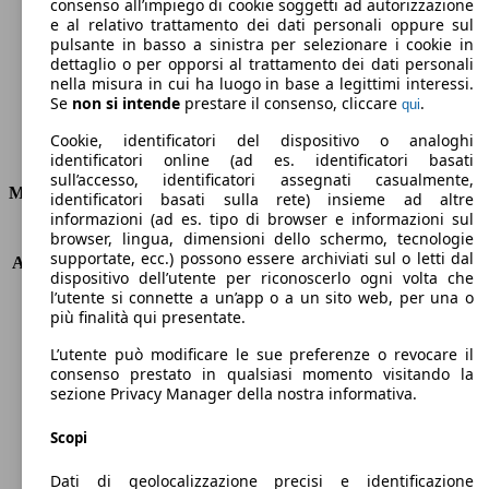
Emissioni di CO2 (combinato)*
consenso all’impiego di cookie soggetti ad autorizzazione
e al relativo trattamento dei dati personali oppure sul
pulsante in basso a sinistra per selezionare i cookie in
dettaglio o per opporsi al trattamento dei dati personali
nella misura in cui ha luogo in base a legittimi interessi.
Se
non si intende
prestare il consenso, cliccare
.
qui
Ø 4.2 l/100km
Cookie, identificatori del dispositivo o analoghi
Consumi
identificatori online (ad es. identificatori basati
sull’accesso, identificatori assegnati casualmente,
Motore e Prestazioni
identificatori basati sulla rete) insieme ad altre
informazioni (ad es. tipo di browser e informazioni sul
browser, lingua, dimensioni dello schermo, tecnologie
KW (PS)
110 kW (150 PS)
supportate, ecc.) possono essere archiviati sul o letti dal
Accelerazione (0-100 km/h)
8.4s
dispositivo dell’utente per riconoscerlo ogni volta che
Velocità massima (km/h)
220 km/h
l’utente si connette a un’app o a un sito web, per una o
Numero di marce
6
più finalità qui presentate.
Coppia
380 nm
L’utente può modificare le sue preferenze o revocare il
Cilindrata
2143 ccm
consenso prestato in qualsiasi momento visitando la
Carburante
Diesel
sezione Privacy Manager della nostra informativa.
Cilindri
4
Trasmissione
Manuale
Scopi
Tipo di trazione
trazione posteriore
Dati di geolocalizzazione precisi e identificazione