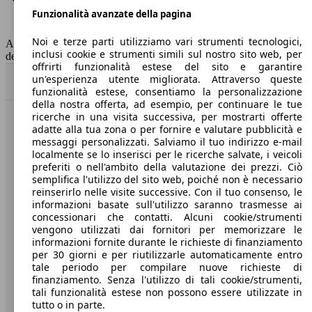
Funzionalità avanzate della pagina
Classe di emissione
Euro 6
Capacità del serbatoio
52 l
Noi e terze parti utilizziamo vari strumenti tecnologici,
AutoScout24 non si assume alcuna responsabilità per la correttezza
inclusi cookie e strumenti simili sul nostro sito web, per
dei dati.
offrirti funzionalità estese del sito e garantire
un'esperienza utente migliorata. Attraverso queste
Torna su
funzionalità estese, consentiamo la personalizzazione
della nostra offerta, ad esempio, per continuare le tue
ricerche in una visita successiva, per mostrarti offerte
Benvenuti su AutoScout24, il mercato auto europeo.
adatte alla tua zona o per fornire e valutare pubblicità e
messaggi personalizzati. Salviamo il tuo indirizzo e-mail
localmente se lo inserisci per le ricerche salvate, i veicoli
Società
preferiti o nell'ambito della valutazione dei prezzi. Ciò
semplifica l'utilizzo del sito web, poiché non è necessario
reinserirlo nelle visite successive. Con il tuo consenso, le
A proposito di AutoScout24
informazioni basate sull'utilizzo saranno trasmesse ai
concessionari che contatti. Alcuni cookie/strumenti
Stampa
vengono utilizzati dai fornitori per memorizzare le
informazioni fornite durante le richieste di finanziamento
Media
per 30 giorni e per riutilizzarle automaticamente entro
Condizioni generali
tale periodo per compilare nuove richieste di
finanziamento. Senza l'utilizzo di tali cookie/strumenti,
Informazioni
tali funzionalità estese non possono essere utilizzate in
tutto o in parte.