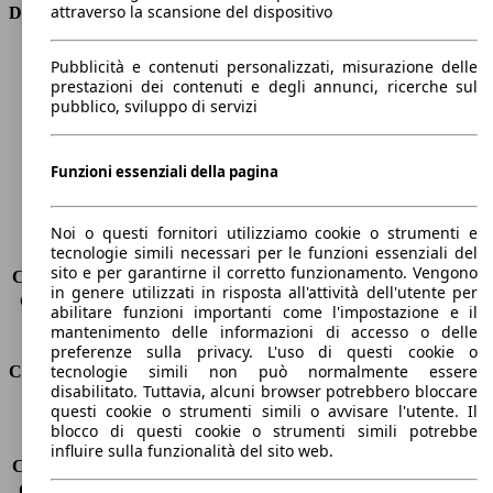
attraverso la scansione del dispositivo
Dimensioni
Lunghezza
4640 mm
Pubblicità e contenuti personalizzati, misurazione delle
Altezza
1440 mm
prestazioni dei contenuti e degli annunci, ricerche sul
pubblico, sviluppo di servizi
Larghezza
2020 mm
Passo
2820 mm
Peso massimo
-
Funzioni essenziali della pagina
Carico massimo
-
Porte
4
Sedili
5
Noi o questi fornitori utilizziamo cookie o strumenti e
tecnologie simili necessari per le funzioni essenziali del
Carico sul tetto
-
sito e per garantirne il corretto funzionamento. Vengono
Capacità di traino (senza freni)
-
in genere utilizzati in risposta all'attività dell'utente per
Capacità di traino (con freni)
1600 kg
abilitare funzioni importanti come l'impostazione e il
Volume del bagagliaio
480 l
mantenimento delle informazioni di accesso o delle
preferenze sulla privacy. L'uso di questi cookie o
tecnologie simili non può normalmente essere
Consumi
disabilitato. Tuttavia, alcuni browser potrebbero bloccare
questi cookie o strumenti simili o avvisare l'utente. Il
Emissioni di CO2*
109 g/km (komb.)
blocco di questi cookie o strumenti simili potrebbe
Consumo (urbano)
5.3 l/100km
influire sulla funzionalità del sito web.
Consumo (extra-urbano)
3.5 l/100km
Consumo (combinato)*
4.2 l/100km