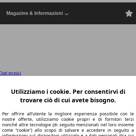
Magazine & Informazioni
ati tecnici
210cv auto
2023, Dal 2022, Berlina, Diesel
Utilizziamo i cookie. Per consentirvi di
trovare ciò di cui avete bisogno.
Per offrire all’utente la migliore esperienza possibile con le
nostre offerte, utilizziamo cookie propri e di fornitori terzi
nonché altre tecnologie (di seguito menzionati nel loro insieme
come “cookie”) allo scopo di salvare e accedere in seguito a
informazioni sul dispositivo utilizzato e a dati personali (tra cui