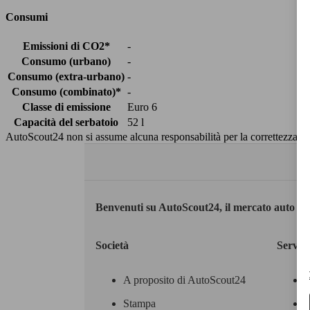
Consumi
Emissioni di CO2*
-
Consumo (urbano)
-
Consumo (extra-urbano)
-
Consumo (combinato)*
-
Classe di emissione
Euro 6
Capacità del serbatoio
52 l
AutoScout24 non si assume alcuna responsabilità per la correttezza dei
Benvenuti su AutoScout24, il mercato auto eu
Società
Servizi
A proposito di AutoScout24
Stampa
M