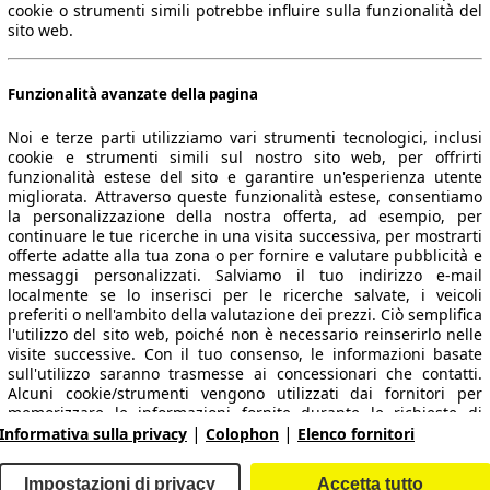
cookie o strumenti simili potrebbe influire sulla funzionalità del
sito web.
Funzionalità avanzate della pagina
Noi e terze parti utilizziamo vari strumenti tecnologici, inclusi
cookie e strumenti simili sul nostro sito web, per offrirti
funzionalità estese del sito e garantire un'esperienza utente
migliorata. Attraverso queste funzionalità estese, consentiamo
la personalizzazione della nostra offerta, ad esempio, per
 dati.
continuare le tue ricerche in una visita successiva, per mostrarti
offerte adatte alla tua zona o per fornire e valutare pubblicità e
messaggi personalizzati. Salviamo il tuo indirizzo e-mail
localmente se lo inserisci per le ricerche salvate, i veicoli
preferiti o nell'ambito della valutazione dei prezzi. Ciò semplifica
ropeo.
l'utilizzo del sito web, poiché non è necessario reinserirlo nelle
visite successive. Con il tuo consenso, le informazioni basate
sull'utilizzo saranno trasmesse ai concessionari che contatti.
Area rivenditori
Alcuni cookie/strumenti vengono utilizzati dai fornitori per
memorizzare le informazioni fornite durante le richieste di
|
|
finanziamento per 30 giorni e per riutilizzarle automaticamente
Informativa sulla privacy
Colophon
Elenco fornitori
Contatti
Servizi per i dealer
entro tale periodo per compilare nuove richieste di
finanziamento. Senza l'utilizzo di tali cookie/strumenti, tali
arche e modelli
Login
Impostazioni di privacy
Accetta tutto