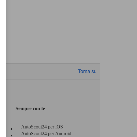
Torna su
Sempre con te
AutoScout24 per iOS
AutoScout24 per Android