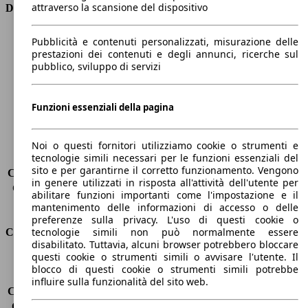
attraverso la scansione del dispositivo
Dimensioni
Lunghezza
4640 mm
Pubblicità e contenuti personalizzati, misurazione delle
Altezza
1430 mm
prestazioni dei contenuti e degli annunci, ricerche sul
pubblico, sviluppo di servizi
Larghezza
1860 mm
Passo
2820 mm
Peso massimo
2070 kg
Funzioni essenziali della pagina
Carico massimo
-
Porte
4
Sedili
5
Noi o questi fornitori utilizziamo cookie o strumenti e
tecnologie simili necessari per le funzioni essenziali del
Carico sul tetto
-
sito e per garantirne il corretto funzionamento. Vengono
Capacità di traino (senza freni)
-
in genere utilizzati in risposta all'attività dell'utente per
Capacità di traino (con freni)
1600 kg
abilitare funzioni importanti come l'impostazione e il
Volume del bagagliaio
480 l
mantenimento delle informazioni di accesso o delle
preferenze sulla privacy. L'uso di questi cookie o
tecnologie simili non può normalmente essere
Consumi
disabilitato. Tuttavia, alcuni browser potrebbero bloccare
questi cookie o strumenti simili o avvisare l'utente. Il
Emissioni di CO2*
126 g/km (komb.)
blocco di questi cookie o strumenti simili potrebbe
Consumo (urbano)
6.0 l/100km
influire sulla funzionalità del sito web.
Consumo (extra-urbano)
4.1 l/100km
Consumo (combinato)*
4.7 l/100km