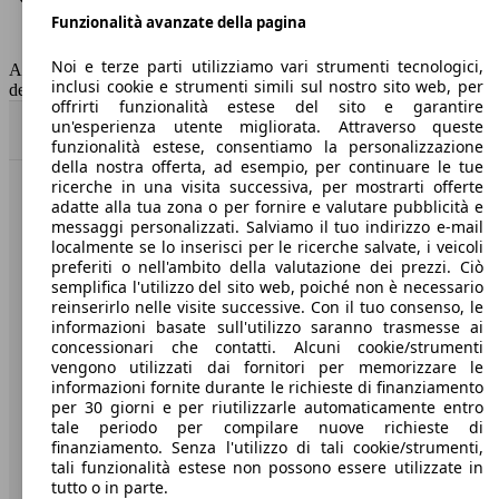
Funzionalità avanzate della pagina
Classe di emissione
Euro 6
Capacità del serbatoio
52 l
Noi e terze parti utilizziamo vari strumenti tecnologici,
AutoScout24 non si assume alcuna responsabilità per la correttezza
inclusi cookie e strumenti simili sul nostro sito web, per
dei dati.
offrirti funzionalità estese del sito e garantire
un'esperienza utente migliorata. Attraverso queste
Torna su
funzionalità estese, consentiamo la personalizzazione
della nostra offerta, ad esempio, per continuare le tue
ricerche in una visita successiva, per mostrarti offerte
Benvenuti su AutoScout24, il mercato auto europeo.
adatte alla tua zona o per fornire e valutare pubblicità e
messaggi personalizzati. Salviamo il tuo indirizzo e-mail
localmente se lo inserisci per le ricerche salvate, i veicoli
Società
preferiti o nell'ambito della valutazione dei prezzi. Ciò
semplifica l'utilizzo del sito web, poiché non è necessario
reinserirlo nelle visite successive. Con il tuo consenso, le
A proposito di AutoScout24
informazioni basate sull'utilizzo saranno trasmesse ai
concessionari che contatti. Alcuni cookie/strumenti
Stampa
vengono utilizzati dai fornitori per memorizzare le
informazioni fornite durante le richieste di finanziamento
Media
per 30 giorni e per riutilizzarle automaticamente entro
Condizioni generali
tale periodo per compilare nuove richieste di
finanziamento. Senza l'utilizzo di tali cookie/strumenti,
Informazioni
tali funzionalità estese non possono essere utilizzate in
tutto o in parte.