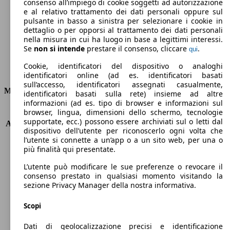
Emissioni di CO2 (combinato)*
consenso all’impiego di cookie soggetti ad autorizzazione
e al relativo trattamento dei dati personali oppure sul
pulsante in basso a sinistra per selezionare i cookie in
dettaglio o per opporsi al trattamento dei dati personali
nella misura in cui ha luogo in base a legittimi interessi.
Se
non si intende
prestare il consenso, cliccare
.
qui
Ø 4.7 l/100km
Cookie, identificatori del dispositivo o analoghi
Consumi
identificatori online (ad es. identificatori basati
sull’accesso, identificatori assegnati casualmente,
Motore e Prestazioni
identificatori basati sulla rete) insieme ad altre
informazioni (ad es. tipo di browser e informazioni sul
browser, lingua, dimensioni dello schermo, tecnologie
KW (PS)
100 kW (136 PS)
supportate, ecc.) possono essere archiviati sul o letti dal
Accelerazione (0-100 km/h)
9.5s
dispositivo dell’utente per riconoscerlo ogni volta che
Velocità massima (km/h)
210 km/h
l’utente si connette a un’app o a un sito web, per una o
Numero di marce
8
più finalità qui presentate.
Coppia
450 nm
L’utente può modificare le sue preferenze o revocare il
Cilindrata
2143 ccm
consenso prestato in qualsiasi momento visitando la
Carburante
Diesel
sezione Privacy Manager della nostra informativa.
Cilindri
4
Trasmissione
Automatico
Scopi
Tipo di trazione
trazione posteriore
Dati di geolocalizzazione precisi e identificazione