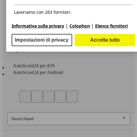
Privacy
Dichiarazione di Accessibilità
Lavoriamo con 263 fornitori.
Servizi
|
|
Informativa sulla privacy
Colophon
Elenco fornitori
Area rivenditori
Impostazioni di privacy
Accetta tutto
Sempre con te
AutoScout24 per iOS
AutoScout24 per Android